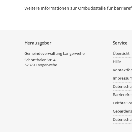
Weitere Informationen zur Ombudsstelle für barriere
Service
Herausgeber
Service
Gemeindeverwaltung Langerwehe
Übersicht
Schönthaler Str. 4
Hilfe
52379
Langerwehe
Kontaktfo
Impressu
Datenschu
Barrierefre
Leichte Sp
Gebärdens
Datenschut