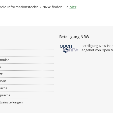
freie Informationstechnik NRW finden Sie
hier
.
Beteiligung NRW
Beteiligung NRW ist 
Angebot von
Open.
rmular
m
tz
iheit
rache
prache
zeinstellungen