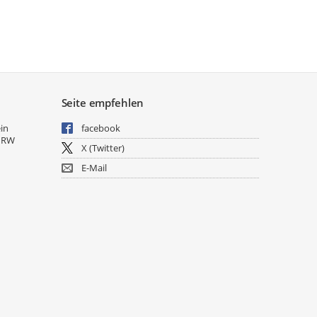
Seite empfehlen
ein
facebook
NRW
X (Twitter)
E-Mail