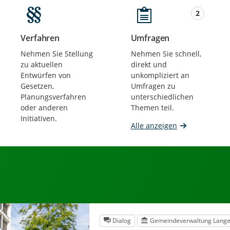
2
Verfahren
Umfragen
Beteiligungen
Beteiligungen
Nehmen Sie Stellung
Nehmen Sie schnell,
zu aktuellen
direkt und
Entwürfen von
unkompliziert an
Gesetzen,
Umfragen zu
Planungsverfahren
unterschiedlichen
oder anderen
Themen teil.
Initiativen.
Alle anzeigen
Dialog
Gemeindeverwaltung Lang