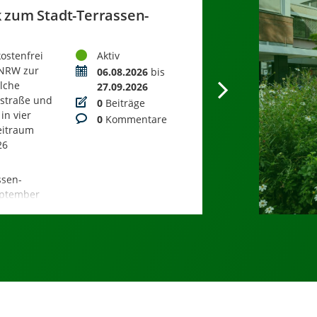
zum Stadt-Terrassen-
Status
ostenfrei
Aktiv
 NRW zur
Zeitraum
06.08.2026
bis
lche
27.09.2026
hstraße und
Beiträge
0
Beiträge
in vier
Kommentare
0
Kommentare
eitraum
26
ssen-
eptember
ck zum