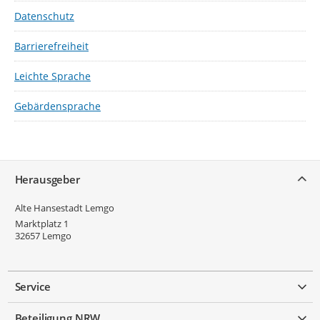
Datenschutz
Barrierefreiheit
Leichte Sprache
Gebärdensprache
Service
Herausgeber
Alte Hansestadt Lemgo
Marktplatz 1
32657
Lemgo
Service
Beteiligung NRW