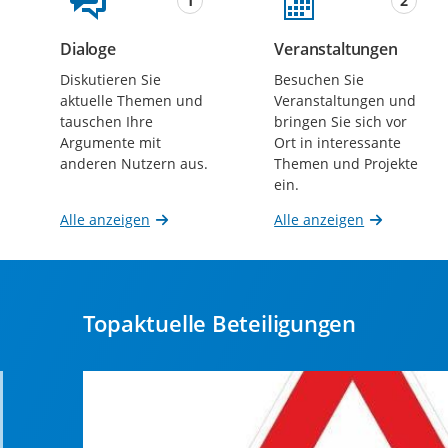
1
2
Dialoge
Veranstaltungen
Beteiligungen
Beteiligungen
Diskutieren Sie
Besuchen Sie
aktuelle Themen und
Veranstaltungen und
tauschen Ihre
bringen Sie sich vor
Argumente mit
Ort in interessante
anderen Nutzern aus.
Themen und Projekte
ein.
Alle anzeigen
Alle anzeigen
Topaktuelle Beteiligungen