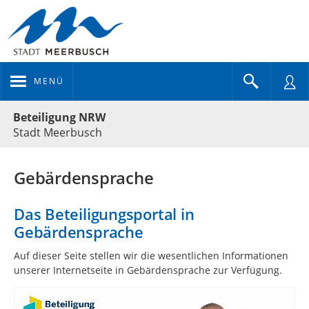
MENÜ
Portalnavigation
Beteiligung NRW
Stadt Meerbusch
Gebärdensprache
Das Beteiligungsportal in
Gebärdensprache
Auf dieser Seite stellen wir die we­sent­lichen In­for­ma­tionen
unserer In­ter­netseite in Ge­bär­den­sprache zur Ver­fügung.