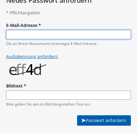
Neues Passwort anfordern
*
Pflichtangaben
E-Mail-Adresse
*
Pflichtangabe
Die an Ihrem Nutzerkonto hinterlegte E-Mail-Adresse
Audiokennung anfordern
Bildtext
*
Pflichtangabe
Bitte geben Sie den im Bild dargestellten Text ein.
Passwort anfordern