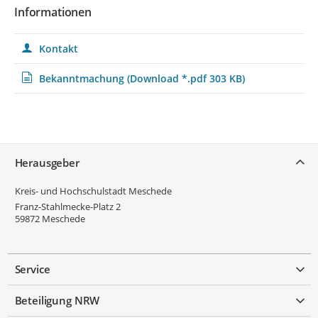
Informationen
Planinhalte:
Kontakt
Vergrößerung der dargestellten "Wohnbaufläche" im
südlichen Teil des Änderungsbereiches anstelle der
Bekanntmachung
(Download *.pdf 303 KB)
"Fläche zum Schutz, zur Pflege und zur Entwicklung von
Boden, Natur und Landschaft"
Rücknahme einer Wohnbauflächenreserve zugunsten
von "Flächen für die Landwirtschaft" im nördlichen Teil
des Änderungsbereiches
Service
Herausgeber
Kreis- und Hochschulstadt Meschede
Franz-Stahlmecke-Platz 2
59872
Meschede
Service
Beteiligung NRW