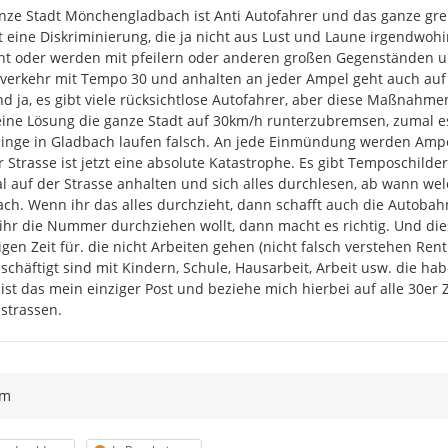
Datenschutzerklärung zusti
nze Stadt Mönchengladbach ist Anti Autofahrer und das ganze gr
Auf Button "Meldung absende
t eine Diskriminierung, die ja nicht aus Lust und Laune irgendwoh
Nach Beendigung der Beteiligung 
nt oder werden mit pfeilern oder anderen großen Gegenständen u
Hinweise, Ideen und Kommentare
verkehr mit Tempo 30 und anhalten an jeder Ampel geht auch auf d
veröffentlicht. Eine jeweilige Ab
d ja, es gibt viele rücksichtlose Autofahrer, aber diese Maßnahm
Lärmaktionsplanes der 4. Runde 
ine Lösung die ganze Stadt auf 30km/h runterzubremsen, zumal es
Internetseite der Stadt Mönchen
dinge in Gladbach laufen falsch. An jede Einmündung werden Ampeln 
r Strasse ist jetzt eine absolute Katastrophe. Es gibt Temposchild
Vielen Dank für ihre Beteiligung!
l auf der Strasse anhalten und sich alles durchlesen, ab wann wel
ch. Wenn ihr das alles durchzieht, dann schafft auch die Autobah
hr die Nummer durchziehen wollt, dann macht es richtig. Und diese
igen Zeit für. die nicht Arbeiten gehen (nicht falsch verstehen Ren
schäftigt sind mit Kindern, Schule, Hausarbeit, Arbeit usw. die hab
ist das mein einziger Post und beziehe mich hierbei auf alle 30er
strassen.
ym