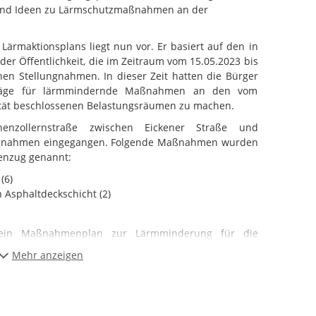
 und Ideen zu Lärmschutzmaßnahmen an der
Lärmaktionsplans liegt nun vor. Er basiert auf den in
er Öffentlichkeit, die im Zeitraum vom 15.05.2023 bis
nen Stellungnahmen. In dieser Zeit hatten die Bürger
chläge für lärmmindernde Maßnahmen an den vom
tät beschlossenen Belastungsräumen zu machen.
nzollernstraße zwischen Eickener Straße und
ungnahmen eingegangen. Folgende Maßnahmen wurden
ßenzug genannt:
(6)
Asphaltdeckschicht (2)
ein Maßnahmenplan zur Lärmminderung für die
n der folgenden Karte sind die Maßnahmen grafisch
Mehr anzeigen