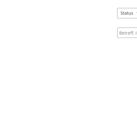
Status
1 Einträg
Suche na