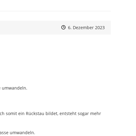
Zeitpunkt des Erstellens
Zeitpunkt des Erstellens
Zur Äußerung
6. Dezember 2023
e umwandeln.

 somit ein Rückstau bildet, entsteht sogar mehr 
trasse umwandeln.