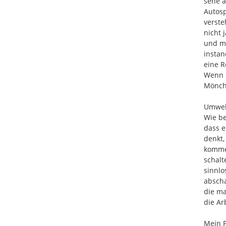
sehe a
Autosp
verste
nicht 
und ma
instan
eine R
Wenn m
Mönche
Umwelt
Wie be
dass e
denkt,
komme 
schalt
sinnlo
abscha
die ma
die Ar
Mein Fa