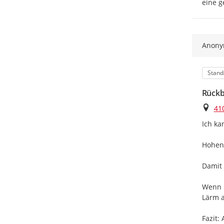
eine g
Anon
Kateg
Stand
Rückb
Ort
41
Ich ka
Hohenz
Damit 
Wenn m
Lärm a
Fazit: