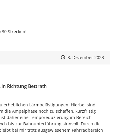
 30 Strecken!
Zeitpunkt des Erstellens
Zeitpunkt des Erstellens
Zur Äußerung
8. Dezember 2023
in Richtung Bettrath
u erheblichen Lärmbelästigungen. Hierbei sind 
die Ampelphase noch zu schaffen, kurzfristig 
 ist daher eine Temporeduzierung im Bereich 
och bis zur Bahnunterführung sinnvoll. Durch die 
bleibt bei mir trotz ausgewiesenem Fahrradbereich 