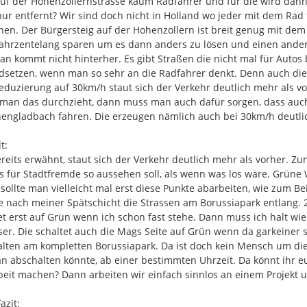
uf der Hohenzollernstrasse kaum Radfahrer und für die wird dann
ur entfernt? Wir sind doch nicht in Holland wo jeder mit dem Rad f
Prüfung: Aufstellen von Fahr
hen. Der Bürgersteig auf der Hohenzollern ist breit genug mit de
Vor der Grabeskirche St. 
jahrzentelang sparen um es dann anders zu lösen und einen ander
Auf dem Mittelstreifen H
n kommt nicht hinterher. Es gibt Straßen die nicht mal für Autos be
Prüfung: Barrierefreier A
dsetzen, wenn man so sehr an die Radfahrer denkt. Denn auch die
folgender Straßen:
eduzierung auf 30km/h staut sich der Verkehr deutlich mehr als v
Am Landgericht
an das durchzieht, dann muss man auch dafür sorgen, dass auch 
Schwogenstraße
ngladbach fahren. Die erzeugen nämlich auch bei 30km/h deutlic
Eickener Höhe
Sachsenstraße
:

Bergstraße
reits erwähnt, staut sich der Verkehr deutlich mehr als vorher. Zu
Scharnhorststraße
s für Stadtfremde so aussehen soll, als wenn was los wäre. Grüne
 sollte man vielleicht mal erst diese Punkte abarbeiten, wie zum Be
nach meiner Spätschicht die Strassen am Borussiapark entlang. 2
So gehts:
et erst auf Grün wenn ich schon fast stehe. Dann muss ich halt wi
ser. Die schaltet auch die Mags Seite auf Grün wenn da garkeiner st
lten am kompletten Borussiapark. Da ist doch kein Mensch um die 
Auf Button "Ihre Meldung" kli
n abschalten könnte, ab einer bestimmten Uhrzeit. Da könnt ihr e
Auf der Karte den Standort 
beit machen? Dann arbeiten wir einfach sinnlos an einem Projekt um
Kurzbeschreibung im Textfeld
ggf. Foto hinzufügen
zit:
