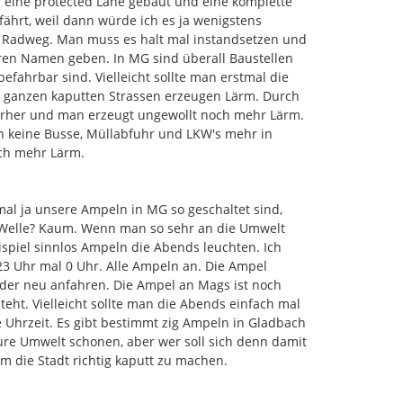
 eine protected Lane gebaut und eine komplette 
ährt, weil dann würde ich es ja wenigstens 
radbügeln insbesondere in folgenden Bereichen:
m Radweg. Man muss es halt mal instandsetzen und 
Elisabeth
en Namen geben. In MG sind überall Baustellen 
öhe Knotenpunkt Eickener Höhe
fahrbar sind. Vielleicht sollte man erstmal die 
usbau bzw. Bau von Fg-Querungsstellen im Bereich
 ganzen kaputten Strassen erzeugen Lärm. Durch 
orher und man erzeugt ungewollt noch mehr Lärm. 
keine Busse, Müllabfuhr und LKW's mehr in 
h mehr Lärm.

mal ja unsere Ampeln in MG so geschaltet sind, 
 Welle? Kaum. Wenn man so sehr an die Umwelt 
ispiel sinnlos Ampeln die Abends leuchten. Ich 
3 Uhr mal 0 Uhr. Alle Ampeln an. Die Ampel 
eder neu anfahren. Die Ampel an Mags ist noch 
eht. Vielleicht sollte man die Abends einfach mal 
Uhrzeit. Es gibt bestimmt zig Ampeln in Gladbach 
cken
ure Umwelt schonen, aber wer soll sich denn damit 
der Maßnahme markieren
 die Stadt richtig kaputt zu machen.

 verfassen