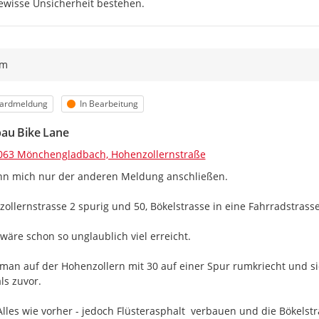
ewisse Unsicherheit bestehen.
ym
orie
Status
ardmeldung
In Bearbeitung
au Bike Lane
063 Mönchengladbach, Hohenzollernstraße
nn mich nur der anderen Meldung anschließen.

ollernstrasse 2 spurig und 50, Bökelstrasse in eine Fahrradstrass
wäre schon so unglaublich viel erreicht.

an auf der Hohenzollern mit 30 auf einer Spur rumkriecht und sich
ls zuvor.

 Alles wie vorher - jedoch Flüsterasphalt  verbauen und die Bökels