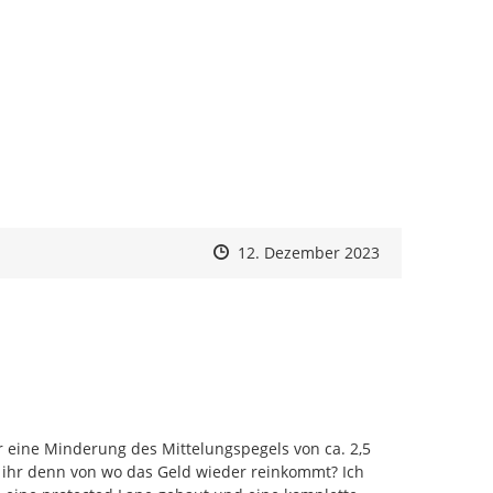
Zeitpunkt des Erstellens
Zeitpunkt des Erstellens
Zur Äußerung
12. Dezember 2023
 Kategorien unterteilt:
cht: Einbau eines lärmmindernden Asphalts
ng der zulässigen Höchstgeschwindigkeit auf 30 km/h
raumes: Bau einer Protected Bike Lane zwischen
raße → Vergrößerung des Abstands zwischen Quelle
eine Minderung des Mittelungspegels von ca. 2,5 
s umgesetzt)
 ihr denn von wo das Geld wieder reinkommt? Ich 
: