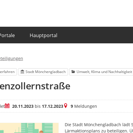
Portale
Hauptportal
eteiligungen
erfahren
Stadt Mönchengladbach
Umwelt, Klima und Nachhaltigkeit
enzollernstraße
Zeitraum
Meldungen
et
20.11.2023
bis
17.12.2023
9
Meldungen
Die Stadt Mönchengladbach lädt Sie
Lärmaktionsplans zu beteiligen. 