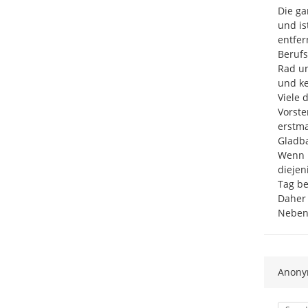
Die ga
und is
entfer
Berufs
Rad un
und ke
Viele 
Vorste
erstma
Gladba
Wenn i
diejen
Tag be
Daher 
Neben
Anon