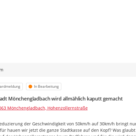
ym
Die Maßnahmen werden in mehrere
orie
Status
ardmeldung
In Bearbeitung
Lärmmindernde Maßnahmen:
tadt Mönchengladbach wird allmählich kaputt gemacht
Bei Erneuerung der Deckschi
Einzelfallprüfung: Reduzieru
063 Mönchengladbach, Hohenzollernstraße
Umgestaltung des Straßen
Neuhofstraße und Künkelst
eduzierung der Geschwindigkeit von 50km/h auf 30km/h bringt nur 
und Empfänger (wurde bereit
für hauen wir jetzt die ganze Stadtkasse auf den Kopf? Was glaubt
Förderung des Umweltverbundes