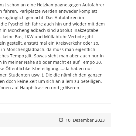
mmen
enzt schon an eine Hetzkampagne gegen Autofahrer 
n" klicken
in fahren. Parkplätze werden entweder komplett 
werden alle für den Lärmaktionsplan relevanten
nzugänglich gemacht. Das Autofahren im 
 fachlich ausgewertet und anschließend anonym
ie Pysche! Ich fahre auch hin und wieder mit dem 
wägung und evtl. Aufnahme in den Entwurf des
en in Mönchengladbach sind absolut inakzeptabel 
wird vorgenommen. Zum weiteren Verfahren siehe die
 keine Bus, LKW und Müllabfuhr Verbote gibt. 
gladbach zum Lärmaktionsplan.
gestellt, anstatt mal ein Kreisverkehr oder so. 
er in Mönchengladbach, da muss man eigentlich 
ches Tempo gilt. Sowas sieht man aber auch nur in 
n in meiner Nähe ab oder macht es auf Tempo 30. 
 Öffentlichkeitsbeteiligung.....da haben nur 
tner, Studenten usw. ). Die die nämlich den ganzen 
en doch keine Zeit um sich an allem zu beteiligen. 
 Zonen auf Hauptstrassen und größeren 
Zeitpunkt des Erstellens
Zeitpunkt des Erstellens
Zur Äußerung
10. Dezember 2023