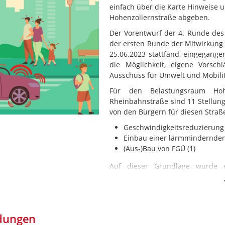
einfach über die Karte Hinweise
Hohenzollernstraße abgeben.
Der Vorentwurf der 4. Runde des 
der ersten Runde der Mitwirkung d
25.06.2023 stattfand, eingegange
die Möglichkeit, eigene Vors
Ausschuss für Umwelt und Mobili
Für den Belastungsraum Hohe
Rheinbahnstraße sind 11 Stell
von den Bürgern für diesen Stra
Geschwindigkeitsreduzierung 
Einbau einer lärmmindernden 
(Aus-)Bau von FGÜ (1)
Auf dieser Grundlage wurde 
Hohenzollernstraße erstellt. I
zusammengestellt.
dungen