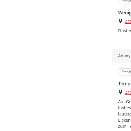
Kateg
Stand
Wenig
Ort
41
Flüste
Anon
Kateg
Stand
Tempo
Ort
41
Auf Gr
insbes
lautst
Eicken
zum Te