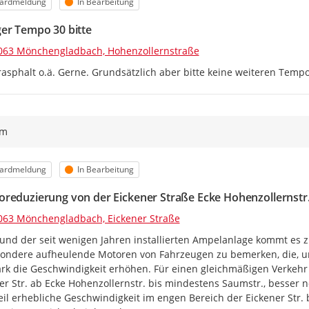
orie
Status
ardmeldung
In Bearbeitung
er Tempo 30 bitte
063 Mönchengladbach, Hohenzollernstraße
rasphalt o.ä. Gerne. Grundsätzlich aber bitte keine weiteren Tempo
ym
orie
Status
ardmeldung
In Bearbeitung
reduzierung von der Eickener Straße Ecke Hohenzollernstr. 
063 Mönchengladbach, Eickener Straße
und der seit wenigen Jahren installierten Ampelanlage kommt es z
ondere aufheulende Motoren von Fahrzeugen zu bemerken, die, um 
ark die Geschwindigkeit erhöhen. Für einen gleichmäßigen Verkehr
er Str. ab Ecke Hohenzollernstr. bis mindestens Saumstr., besser n
il erhebliche Geschwindigkeit im engen Bereich der Eickener Str. 