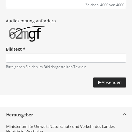
Zeichen: 4000 von 4000
Pflichtangabe
Audiokennung anfordern
Bildtext
*
Pflichtangabe
Bitte geben Sie den im Bild dargestellten Text ein.
Absenden
Service
Herausgeber
Ministerium für Umwelt, Naturschutz und Verkehr des Landes
Nordrhein-Westfalen