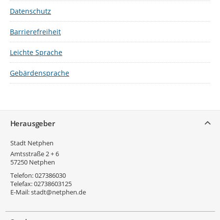
Datenschutz
Barrierefreiheit
Leichte Sprache
Gebärdensprache
Service
Herausgeber
Stadt Netphen
Amtsstraße 2 + 6
57250
Netphen
Telefon:
027386030
Telefax:
02738603125
E-Mail:
stadt@netphen.de