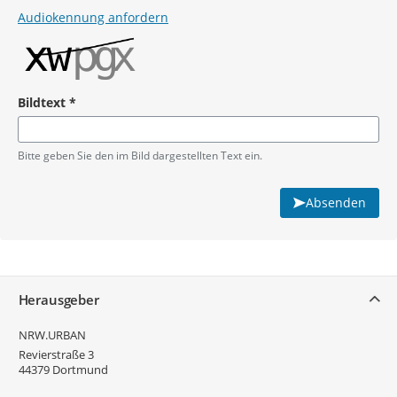
Audiokennung anfordern
Bildtext
*
Pflichtangabe
Bitte geben Sie den im Bild dargestellten Text ein.
Absenden
Service
Herausgeber
NRW.URBAN
Revierstraße 3
44379
Dortmund