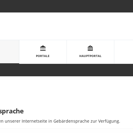
PORTALE
HAUPTPORTAL
nsprache
nen unserer In­ter­netseite in Ge­bär­den­sprache zur Ver­fügung.