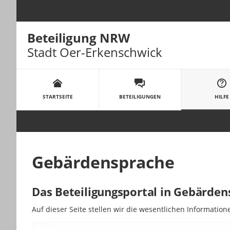
Beteiligung NRW
Stadt Oer-Erkenschwick
Portalnavigation
STARTSEITE
BETEILIGUNGEN
HILFE
Gebärdensprache
Das Beteiligungsportal in Gebärde
Auf dieser Seite stellen wir die we­sent­lichen In­for­ma­tio