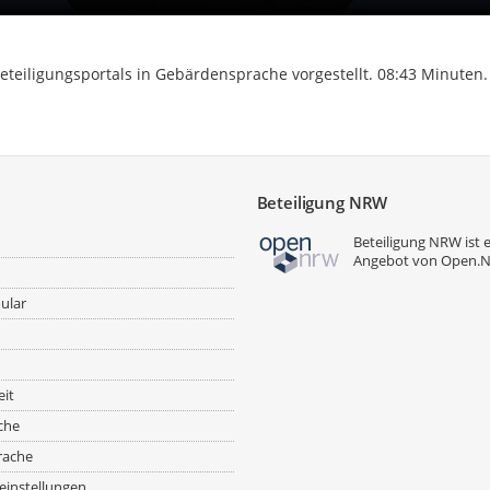
eteiligungsportals in Gebärdensprache vorgestellt. 08:43 Minuten.
Beteiligung NRW
Beteiligung NRW ist 
Angebot von
Open.
ular
eit
che
rache
einstellungen