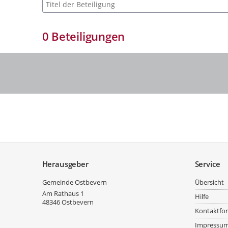
Suche nach Beteiligung
0
Beteiligungen
Service
Herausgeber
Service
Gemeinde Ostbevern
Übersicht
Am Rathaus 1
Hilfe
48346
Ostbevern
Kontaktfo
Impressu