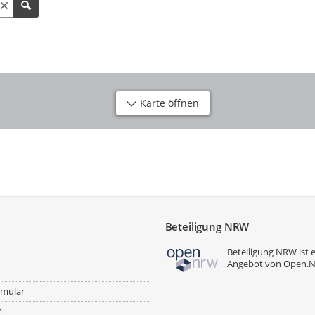
Karte öffnen
Beteiligung NRW
Beteiligung NRW ist 
Angebot von
Open.
rmular
m