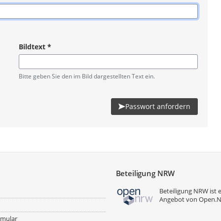
Bildtext
*
Pflichtangabe
Bitte geben Sie den im Bild dargestellten Text ein.
Passwort anfordern
Beteiligung NRW
Beteiligung NRW ist 
Angebot von
Open.
rmular