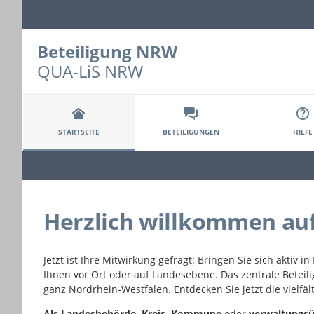
Beteiligung NRW
QUA-LiS NRW
Portalnavigation
STARTSEITE
BETEILIGUNGEN
HILFE
Herzlich willkommen au
Jetzt ist Ihre Mitwirkung gefragt: Bringen Sie sich aktiv 
Ihnen vor Ort oder auf Landesebene. Das zentrale Beteil
ganz Nordrhein-Westfalen. Entdecken Sie jetzt die vielf
Als
Landesbehörde, Kreis, Kommune
oder
verwaltungsü