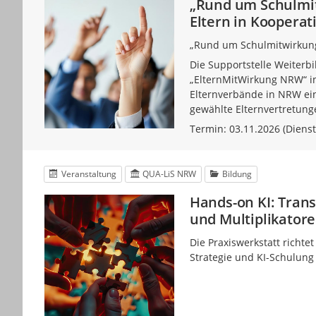
„Rund um Schulmit
Eltern in Kooperat
„Rund um Schulmitwirkung
Die Supportstelle Weiterb
„ElternMitWirkung NRW“ i
Elternverbände in NRW eine
gewählte Elternvertretung
Termin: 03.11.2026 (Diensta
Veranstaltung
QUA-LiS NRW
Bildung
Hands-on KI: Trans
und Multiplikatore
Die Praxiswerkstatt richte
Strategie und KI-Schulung 