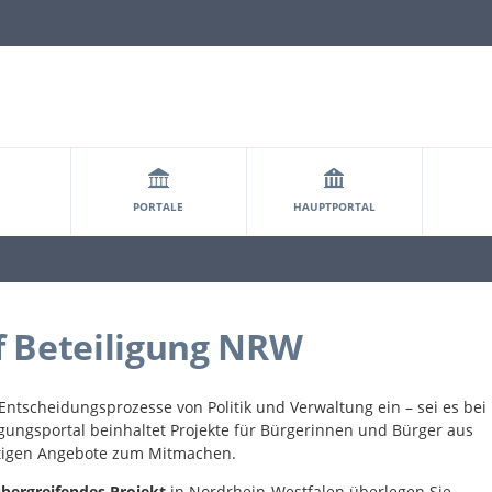
PORTALE
HAUPTPORTAL
f Beteiligung NRW
in Entscheidungsprozesse von Politik und Verwaltung ein – sei es bei
igungsportal beinhaltet Projekte für Bürgerinnen und Bürger aus
ältigen Angebote zum Mitmachen.
bergreifendes Projekt
in Nordrhein-Westfalen
überlegen Sie,