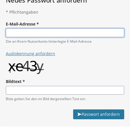
Neues Passwort anfordern
*
Pflichtangaben
E-Mail-Adresse
*
Pflichtangabe
Die an Ihrem Nutzerkonto hinterlegte E-Mail-Adresse
Audiokennung anfordern
Bildtext
*
Pflichtangabe
Bitte geben Sie den im Bild dargestellten Text ein.
Passwort anfordern