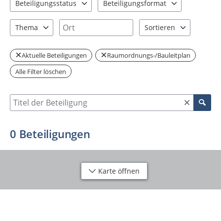
Beteiligungsstatus
Beteiligungsformat
1 Einträge verfügbar. Benutzen Sie "Pfeiltaste oben" und "Pfeil
3 Einträge verfügbar. Benutzen Sie "P
Ort
Thema
Sortieren
0 Einträge verfügbar. Benutzen Sie "Pfeiltaste oben" und "Pfeil
2 Einträge verfügbar. Be
Aktuelle Beteiligungen
Raumordnungs-/Bauleitplan
Alle Filter löschen
Suche nach Beteiligung
0
Beteiligungen
Karte öffnen