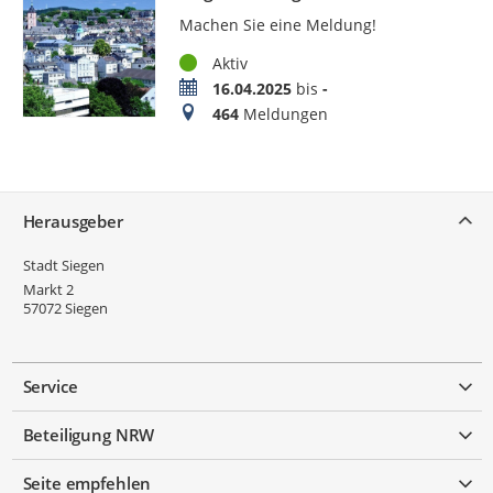
Machen Sie eine Meldung!
Status
Aktiv
Zeitraum
16.04.2025
bis
-
Meldungen
464
Meldungen
Service
Herausgeber
Stadt Siegen
Markt 2
57072
Siegen
Service
Beteiligung NRW
Seite empfehlen