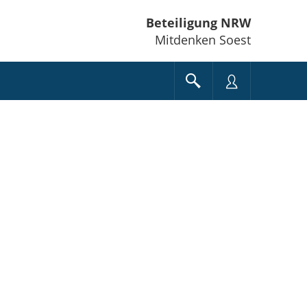
Beteiligung NRW
Mitdenken Soest
e unten" zum Navigieren.
en Sie "Pfeiltaste oben" und "Pfeiltaste unten" zum Navigieren.