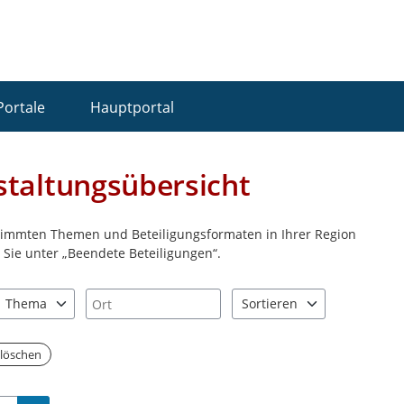
Portale
Hauptportal
staltungsübersicht
stimmten Themen und Beteiligungsformaten in Ihrer Region
Sie unter „Beendete Beteiligungen“.
Ort
Thema
Sortieren
nd "Pfeiltaste unten" zum Navigieren.
zen Sie "Pfeiltaste oben" und "Pfeiltaste unten" zum Navigieren.
0 Einträge verfügbar. Benutzen Sie "Pfeiltaste oben" und "Pfeiltast
2 Einträge verfügbar. Benutz
r löschen