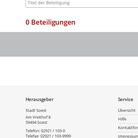
Suche nach Beteiligung
0
Beteiligungen
Service
Herausgeber
Service
Stadt Soest
Übersicht
Am Vreithof 8
Hilfe
59494
Soest
Kontaktfo
Telefon:
02921 / 103-0
Telefax:
02921 / 103-9999
Impressu