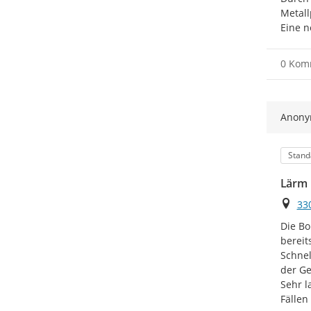
Metall
Eine n
0 Kom
Anon
Kateg
Stand
Lärm 
Ort
33
Die Bo
bereit
Schnel
der Ge
Sehr l
Fällen