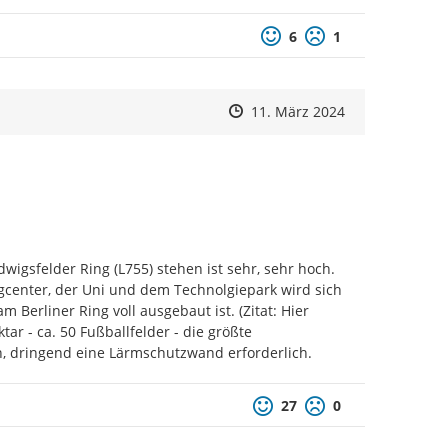
und Gemeinden
Positive Bewertung
Negative Bewertu
6
1
und Verbraucherschutz des Landes NRW
Zeitpunkt des Erstellens
Zeitpunkt des Erstellens
Zur Äußerung
11. März 2024
sfelder Ring (L755) stehen ist sehr, sehr hoch. 
enter, der Uni und dem Technolgiepark wird sich 
Berliner Ring voll ausgebaut ist. (Zitat: Hier 
ar - ca. 50 Fußballfelder - die größte 
n, dringend eine Lärmschutzwand erforderlich.
Positive Bewertung
Negative Bewertu
27
0