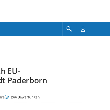
h EU-
dt Paderborn
Bewertungen
are
244
Bewertungen