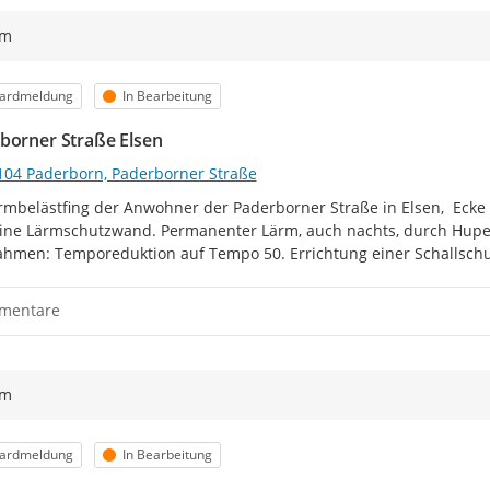
ym
orie
Status
ardmeldung
In Bearbeitung
borner Straße Elsen
104 Paderborn, Paderborner Straße
rmbelästfing der Anwohner der Paderborner Straße in Elsen,  Ecke B
eine Lärmschutzwand. Permanenter Lärm, auch nachts, durch Hupen
hmen: Temporeduktion auf Tempo 50. Errichtung einer Schallsch
mentare
ym
orie
Status
ardmeldung
In Bearbeitung