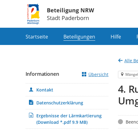
Beteiligung NRW
Stadt Paderborn
Portalnavigation
Startseite
Beteiligungen
Hilfe
Alle B
Informationen
Übersicht
Mänge
4. 
Kontakt
Umg
Datenschutzerklärung
Ergebnisse der Lärmkartierung
Status
Beend
(Download *.pdf 9.9 MB)