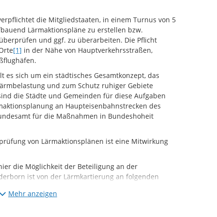
rpflichtet die Mitgliedstaaten, in einem Turnus von 5
fbauend Lärmaktionspläne zu erstellen bzw.
berprüfen und ggf. zu überarbeiten. Die Pflicht
Orte
[1]
in der Nähe von Hauptverkehrsstraßen,
ßflughäfen.
t es sich um ein städtisches Gesamtkonzept, das
rmbelastung und zum Schutz ruhiger Gebiete
sind die Städte und Gemeinden für diese Aufgaben
maktionsplanung an Haupteisenbahnstrecken des
Bundesamt für die Maßnahmen in Bundeshoheit
prüfung von Lärmaktionsplänen ist eine Mitwirkung
hier die Möglichkeit der Beteiligung an der
derborn ist von der Lärmkartierung an folgenden
Mehr anzeigen