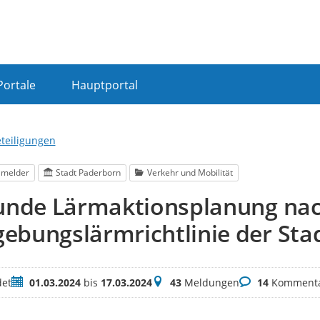
Portale
Hauptportal
eteiligungen
lmelder
Stadt Paderborn
Verkehr und Mobilität
Runde Lärmaktionsplanung nac
ebungslärmrichtlinie der Sta
Zeitraum
Meldungen
Kommentare
et
01.03.2024
bis
17.03.2024
43
Meldungen
14
Komment