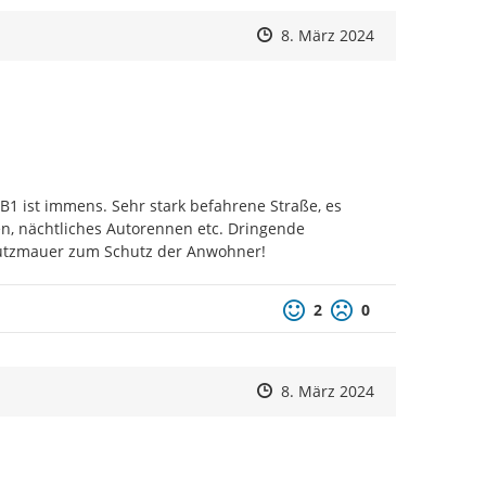
Zeitpunkt des Erstellens
Zeitpunkt des Erstellens
Zur Äußerung
8. März 2024
1 ist immens. Sehr stark befahrene Straße, es 
, nächtliches Autorennen etc. Dringende 
utzmauer zum Schutz der Anwohner!
Positive Bewertung
Negative Bewertu
2
0
Zeitpunkt des Erstellens
Zeitpunkt des Erstellens
Zur Äußerung
8. März 2024