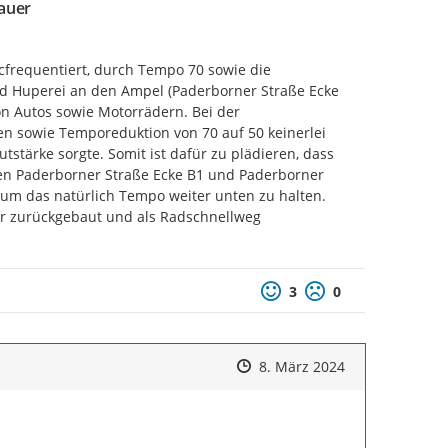
auer
cfrequentiert, durch Tempo 70 sowie die 
d Huperei an den Ampel (Paderborner Straße Ecke 
n Autos sowie Motorrädern. Bei der 
n sowie Temporeduktion von 70 auf 50 keinerlei 
stärke sorgte. Somit ist dafür zu plädieren, dass 
en Paderborner Straße Ecke B1 und Paderborner 
 um das natürlich Tempo weiter unten zu halten. 
ur zurückgebaut und als Radschnellweg 
Positive Bewertung
Negative Bewertu
3
0
Zeitpunkt des Erstellens
Zeitpunkt des Erstellens
Zur Äußerung
8. März 2024