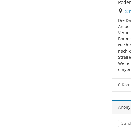
Pader
Ort
33
Die Da
Ampels
Verner
Baumaß
Nachte
nach e
Straße
Weiter
einger
0 Kom
Anon
Kateg
Stand