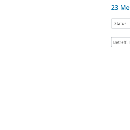
23
Me
Status
1 Einträg
Suche na