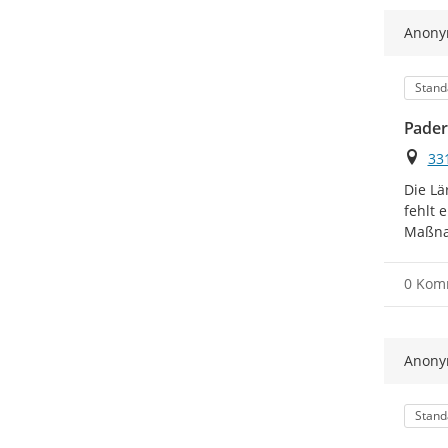
Anon
Kateg
Stand
Pader
Ort
33
Die Lä
fehlt 
Maßna
0 Kom
Anon
Kateg
Stand