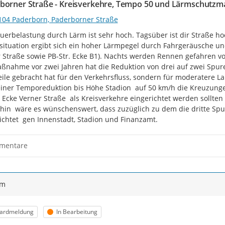
borner Straße - Kreisverkehre, Tempo 50 und Lärmschutzm
104 Paderborn, Paderborner Straße
uerbelastung durch Lärm ist sehr hoch. Tagsüber ist dir Straße ho
ituation ergibt sich ein hoher Lärmpegel durch Fahrgeräusche un
 Straße sowie PB-Str. Ecke B1). Nachts werden Rennen gefahren vo
nahme vor zwei Jahren hat die Reduktion von drei auf zwei Spure
ile gebracht hat für den Verkehrsfluss, sondern für moderatere Laut
iner Temporeduktion bis Höhe Stadion  auf 50 km/h die Kreuzung
 Ecke Verner Straße  als Kreisverkehre eingerichtet werden sollten
hin  wäre es wünschenswert, dass zuzüglich zu dem die dritte Sp
ichtet  gen Innenstadt, Stadion und Finanzamt.
mentare
ym
orie
Status
ardmeldung
In Bearbeitung