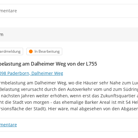
[1]
in NRW sind dies die Städte 
mentare
[2]
Landesamt für Natur, Umwelt 
ym
orie
Status
ardmeldung
In Bearbeitung
elastung am Dalheimer Weg von der L755
098 Paderborn, Dalheimer Weg
rmbelastung am Dalheimer Weg, wo die Häuser sehr Nahe zum Ludwig
Belastung verursacht durch den Autoverkehr vom und zum Südringc
 nächsten Jahren weiter erhöhen, wenn erst das Zukunftsquartier am 
ht die Stadt von morgen - das ehemalige Barker Areal ist mit 54 Hekt
sionsfläche der Stadt). Hier wäre, mal abgesehen von den Abgase
mentare