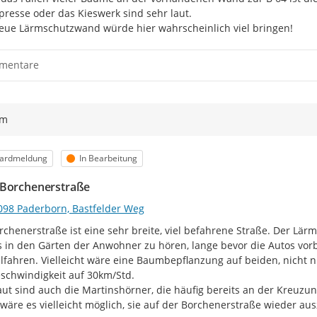
der E-Mail-Adresse ist dabei 
presse oder das Kieswerk sind sehr laut.

beschriebenen Zweck.
eue Lärmschutzwand würde hier wahrscheinlich viel bringen!
Wie geht es weiter?
mentare
Die Eingaben werden ausgewertet 
Überprüfung des Lärmaktionsplans
Entwurfsfassung aufgestellt und 
werden sowohl Träger öffentliche
ym
zum Entwurf gebeten. Die Stellu
entsprechend berücksichtigt und -
Entwurfsfassung eingearbeitet. A
orie
Status
ardmeldung
In Bearbeitung
und bekannt gegeben.
Borchenerstraße
Wo finden Sie weitere Informati
098 Paderborn, Bastfelder Weg
Umfangreiche Informationen zu 
rchenerstraße ist eine sehr breite, viel befahrene Straße. Der Lär
finden Sie im
Umgebungslärmport
s in den Gärten der Anwohner zu hören, lange bevor die Autos vorbe
Verkehr des Landes Nordrhein-Wes
lfahren. Vielleicht wäre eine Baumbepflanzung auf beiden, nicht nu
Lärmkarten der 4. Runde für Nor
schwindigkeit auf 30km/Std.

Das Geoportal des Eisenbahn-Bun
aut sind auch die Martinshörner, die häufig bereits an der Kreuzu
Haupteisenbahnstrecken des Bund
 wäre es vielleicht möglich, sie auf der Borchenerstraße wieder aus
Kartendienste von GeoPortal.EBA