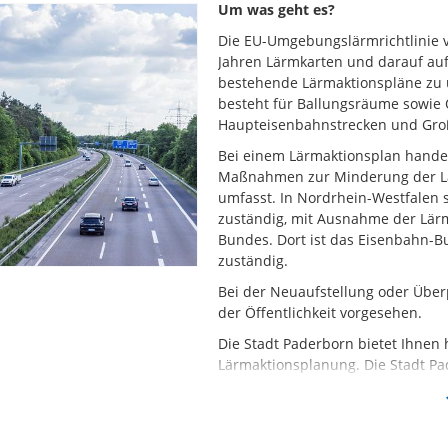
Um was geht es?
Die EU-Umgebungslärmrichtlinie ve
Jahren Lärmkarten und darauf au
bestehende Lärmaktionspläne zu ü
besteht für Ballungsräume sowie 
Haupteisenbahnstrecken und Gro
Bei einem Lärmaktionsplan handel
Maßnahmen zur Minderung der Lä
umfasst. In Nordrhein-Westfalen 
zuständig, mit Ausnahme der Lär
Bundes. Dort ist das Eisenbahn-
zuständig.
Bei der Neuaufstellung oder Über
der Öffentlichkeit vorgesehen.
Die Stadt Paderborn bietet Ihnen 
Lärmaktionsplanung. Die Stadt Pa
Straßen erfasst:
Autobahn A 33
Bundesstraßen B 1, B 64, B 68