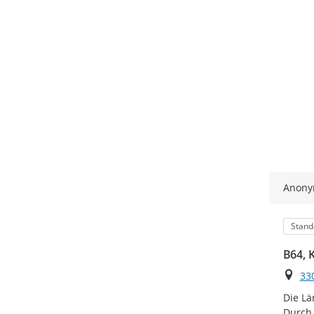
Anon
Kateg
Stand
B64, 
Ort
33
Die Lä
Durch 