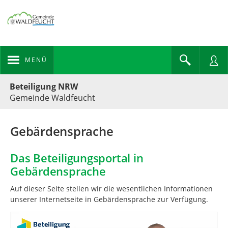
MENÜ
Portalnavigation
Beteiligung NRW
Gemeinde Waldfeucht
Gebärdensprache
Das Beteiligungsportal in
Gebärdensprache
Auf dieser Seite stellen wir die we­sent­lichen In­for­ma­tionen
unserer In­ter­netseite in Ge­bär­den­sprache zur Ver­fügung.