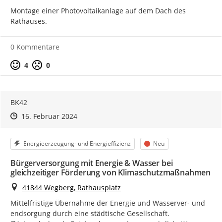
Montage einer Photovoltaikanlage auf dem Dach des 
Rathauses.
0 Kommentare
Positive Bewertung
Negative Bewertung
4
0
BK42
Zeitpunkt des Erstellens
Zeitpunkt des Erstellens
Zur Äußerung
16. Februar 2024
Kategorie
Status
Energieerzeugung- und Energieffizienz
Neu
Bürgerversorgung mit Energie & Wasser bei
gleichzeitiger Förderung von Klimaschutzmaßnahmen
Ort
41844 Wegberg, Rathausplatz
Mittelfristige Übernahme der Energie und Wasserver- und 
endsorgung durch eine städtische Gesellschaft.
