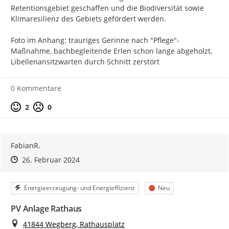
Retentionsgebiet geschaffen und die Biodiversität sowie 
Klimaresilienz des Gebiets gefördert werden.

Foto im Anhang: trauriges Gerinne nach "Pflege"-
Maßnahme, bachbegleitende Erlen schon lange abgeholzt, 
Libellenansitzwarten durch Schnitt zerstört
0 Kommentare
Positive Bewertung
Negative Bewertung
2
0
FabianR.
Zeitpunkt des Erstellens
Zeitpunkt des Erstellens
Zur Äußerung
26. Februar 2024
Kategorie
Status
Energieerzeugung- und Energieffizienz
Neu
PV Anlage Rathaus
Ort
41844 Wegberg, Rathausplatz