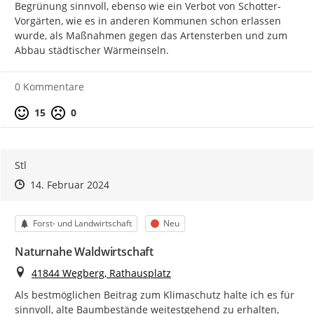
Begrünung sinnvoll, ebenso wie ein Verbot von Schotter-
Vorgärten, wie es in anderen Kommunen schon erlassen 
wurde, als Maßnahmen gegen das Artensterben und zum 
Abbau städtischer Wärmeinseln.
0 Kommentare
Positive Bewertung
Negative Bewertung
15
0
Stl
Zeitpunkt des Erstellens
Zeitpunkt des Erstellens
Zur Äußerung
14. Februar 2024
Kategorie
Status
Forst- und Landwirtschaft
Neu
Naturnahe Waldwirtschaft
Ort
41844 Wegberg, Rathausplatz
Als bestmöglichen Beitrag zum Klimaschutz halte ich es für 
sinnvoll, alte Baumbestände weitestgehend zu erhalten, 