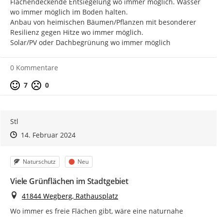
Flächendeckende Entsiegelung wo immer möglich. Wasser 
wo immer möglich im Boden halten.

Anbau von heimischen Bäumen/Pflanzen mit besonderer 
Resilienz gegen Hitze wo immer möglich.

Solar/PV oder Dachbegrünung wo immer möglich
0 Kommentare
Positive Bewertung
Negative Bewertung
7
0
Stl
Zeitpunkt des Erstellens
Zeitpunkt des Erstellens
Zur Äußerung
14. Februar 2024
Kategorie
Status
Naturschutz
Neu
Viele Grünflächen im Stadtgebiet
Ort
41844 Wegberg, Rathausplatz
Wo immer es freie Flächen gibt, wäre eine naturnahe 