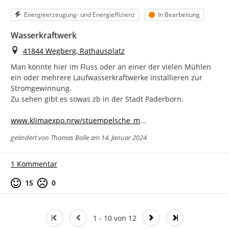
Kategorie
Status
Energieerzeugung- und Energieffizienz
In Bearbeitung
Wasserkraftwerk
Ort
41844 Wegberg, Rathausplatz
Man könnte hier im Fluss oder an einer der vielen Mühlen 
ein oder mehrere Laufwasserkraftwerke installieren zur 
Stromgewinnung.

Zu sehen gibt es sowas zb in der Stadt Paderborn.

https://
uehle_paderborn
www.klimaexpo.nrw/stuempelsche_m
...
geändert von
Thomas Bolle
am 14. Januar 2024
1 Kommentar
Positive Bewertung
Negative Bewertung
15
0
1 - 10 von 12