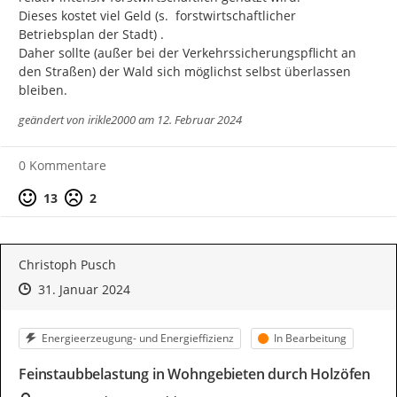
Dieses kostet viel Geld (s.  forstwirtschaftlicher  
Betriebsplan der Stadt) .

Daher sollte (außer bei der Verkehrssicherungspflicht an 
den Straßen) der Wald sich möglichst selbst überlassen 
bleiben.
geändert von
irikle2000
am 12. Februar 2024
0 Kommentare
Positive Bewertung
Negative Bewertung
13
2
Christoph Pusch
Zeitpunkt des Erstellens
Zeitpunkt des Erstellens
Zur Äußerung
31. Januar 2024
Kategorie
Status
Energieerzeugung- und Energieffizienz
In Bearbeitung
Feinstaubbelastung in Wohngebieten durch Holzöfen