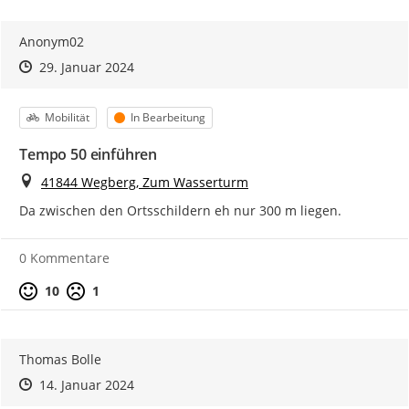
Anonym02
Zeitpunkt des Erstellens
Zeitpunkt des Erstellens
Zur Äußerung
29. Januar 2024
Kategorie
Status
Mobilität
In Bearbeitung
Tempo 50 einführen
Ort
41844 Wegberg, Zum Wasserturm
Da zwischen den Ortsschildern eh nur 300 m liegen.
0 Kommentare
Positive Bewertung
Negative Bewertung
10
1
Thomas Bolle
Zeitpunkt des Erstellens
Zeitpunkt des Erstellens
Zur Äußerung
14. Januar 2024