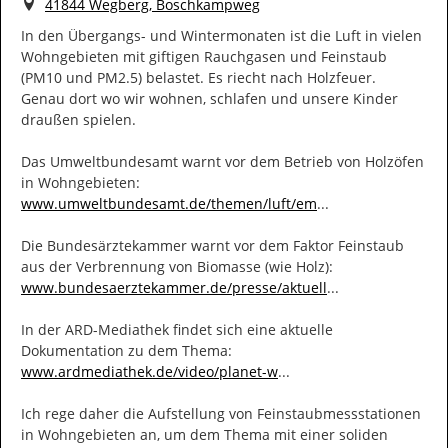
Ort
41844 Wegberg, Boschkampweg
In den Übergangs- und Wintermonaten ist die Luft in vielen 
Wohngebieten mit giftigen Rauchgasen und Feinstaub 
(PM10 und PM2.5) belastet. Es riecht nach Holzfeuer.

Genau dort wo wir wohnen, schlafen und unsere Kinder 
draußen spielen.

Das Umweltbundesamt warnt vor dem Betrieb von Holzöfen 
https://
issionen-von-lufts
www.umweltbundesamt.de/themen/luft/em
...
Die Bundesärztekammer warnt vor dem Faktor Feinstaub 
https://
es/detail/gesundh
www.bundesaerztekammer.de/presse/aktuell
...
In der ARD-Mediathek findet sich eine aktuelle 
https://
issen/kaminoefen-gemu
www.ardmediathek.de/video/planet-w
...
Ich rege daher die Aufstellung von Feinstaubmessstationen 
in Wohngebieten an, um dem Thema mit einer soliden 