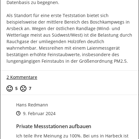
Datenbasis zu begegnen.

Als Standort für eine erste Teststation bietet sich 
beispielsweise der mittlere Bereich des Boschkampwegs in 
Arsbeck an. Wegen der östlichen Randlage (Wind- und 
Wetterlage meist aus Südwest/West) ist die Belastung durch 
Rauchgase der umliegenden Holzöfen deutlich 
wahrnehmbar. Messreihen mit einem Laienmessgerät 
bestätigen erhöhte Feinstaubwerte, insbesondere des 
lungengängigen Feinstaubs in der Größenordnung PM2.5.
2 Kommentare
Positive Bewertung
Negative Bewertung
5
7
Hans Redmann
Zeitpunkt des Erstellens
Zeitpunkt des Erstellens
Zur Äußerung
9. Februar 2024
Private Messstationen aufbauen
Ich teile Ihre Meinung zu 100%. Bei uns in Harbeck ist 