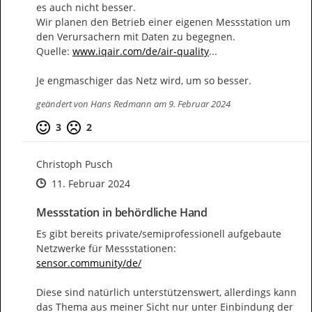
es auch nicht besser.

Wir planen den Betrieb einer eigenen Messstation um 
den Verursachern mit Daten zu begegnen.

https://
-monitors
Quelle: 
www.iqair.com/de/air-quality
...
Je engmaschiger das Netz wird, um so besser.
geändert von
Hans Redmann
am 9. Februar 2024
Positive Bewertung
Negative Bewertung
3
2
Christoph Pusch
Zeitpunkt des Erstellens
Zeitpunkt des Erstellens
Zur Äußerung
11. Februar 2024
Messstation in behördliche Hand
Es gibt bereits private/semiprofessionell aufgebaute 
https://
sensor.community/de/
Diese sind natürlich unterstützenswert, allerdings kann 
das Thema aus meiner Sicht nur unter Einbindung der 