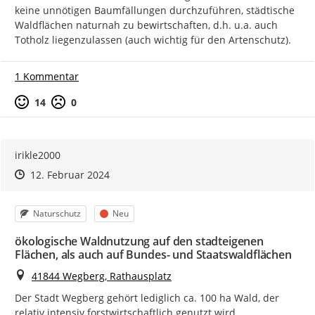
keine unnötigen Baumfällungen durchzuführen, städtische 
Waldflächen naturnah zu bewirtschaften, d.h. u.a. auch 
Totholz liegenzulassen (auch wichtig für den Artenschutz).
1 Kommentar
Positive Bewertung
Negative Bewertung
14
0
irikle2000
Zeitpunkt des Erstellens
Zeitpunkt des Erstellens
Zur Äußerung
12. Februar 2024
Kategorie
Status
Naturschutz
Neu
ökologische Waldnutzung auf den stadteigenen
Flächen, als auch auf Bundes- und Staatswaldflächen
Ort
41844 Wegberg, Rathausplatz
Der Stadt Wegberg gehört lediglich ca. 100 ha Wald, der 
relativ intensiv forstwirtschaftlich genutzt wird.
