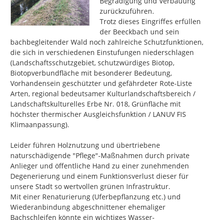
Begradigung und Verbauung 
Vielen Dank für Ihre Teilnahme!
zurückzuführen.

Trotz dieses Eingriffes erfüllen 
der Beeckbach und sein 
bachbegleitender Wald noch zahlreiche Schutzfunktionen, 
die sich in verschiedenen Einstufungen niederschlagen 
(Landschaftsschutzgebiet, schutzwürdiges Biotop, 
Biotopverbundfläche mit besonderer Bedeutung, 
Vorhandensein geschützter und gefährdeter Rote-Liste 
Arten, regional bedeutsamer Kulturlandschaftsbereich / 
Landschaftskulturelles Erbe Nr. 018, Grünfläche mit 
höchster thermischer Ausgleichsfunktion / LANUV FIS 
Klimaanpassung).

Leider führen Holznutzung und übertriebene 
naturschädigende "Pflege"-Maßnahmen durch private 
Anlieger und öffentliche Hand zu einer zunehmenden 
Degenerierung und einem Funktionsverlust dieser für 
unsere Stadt so wertvollen grünen Infrastruktur.

Mit einer Renaturierung (Uferbepflanzung etc.) und 
Wiederanbindung abgeschnittener ehemaliger 
Bachschleifen könnte ein wichtiges Wasser-