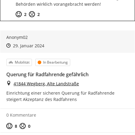
Behörden wirklich vorangebracht werden!
Positive Bewertung
Negative Bewertung
2
2
Anonym02
Zeitpunkt des Erstellens
Zeitpunkt des Erstellens
Zur Äußerung
29. Januar 2024
Kategorie
Status
Mobilität
In Bearbeitung
Querung für Radfahrende gefährlich
Ort
41844 Wegberg, Alte Landstraße
Einrichtung einer sicheren Querung für Radfahrende 
steigert Akzeptanz des Radfahrens
0 Kommentare
Positive Bewertung
Negative Bewertung
8
0