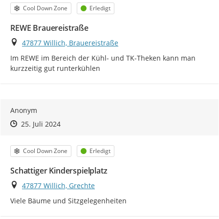
Kategorie
Status
Cool Down Zone
Erledigt
REWE Brauereistraße
Ort
47877 Willich, Brauereistraße
Im REWE im Bereich der Kühl- und TK-Theken kann man 
kurzzeitig gut runterkühlen
Anonym
Zeitpunkt des Erstellens
Zeitpunkt des Erstellens
Zur Äußerung
25. Juli 2024
Kategorie
Status
Cool Down Zone
Erledigt
Schattiger Kinderspielplatz
Ort
47877 Willich, Grechte
Viele Bäume und Sitzgelegenheiten