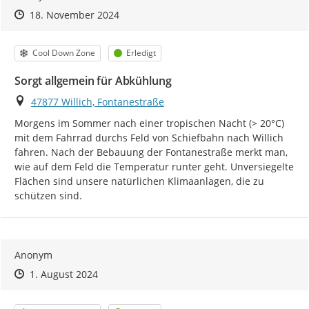
Zeitpunkt des Erstellens
Zeitpunkt des Erstellens
Zur Äußerung
18. November 2024
Kategorie
Status
Cool Down Zone
Erledigt
Sorgt allgemein für Abkühlung
Ort
47877 Willich, Fontanestraße
Morgens im Sommer nach einer tropischen Nacht (> 20°C) 
mit dem Fahrrad durchs Feld von Schiefbahn nach Willich 
fahren. Nach der Bebauung der Fontanestraße merkt man, 
wie auf dem Feld die Temperatur runter geht. Unversiegelte 
Flächen sind unsere natürlichen Klimaanlagen, die zu 
schützen sind.
Anonym
Zeitpunkt des Erstellens
Zeitpunkt des Erstellens
Zur Äußerung
1. August 2024