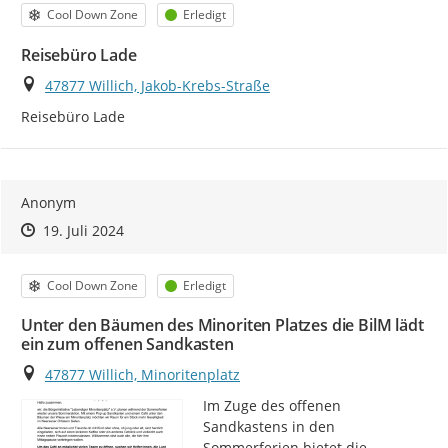
Kategorie
Status
Cool Down Zone
Erledigt
Reisebüro Lade
Ort
47877 Willich, Jakob-Krebs-Straße
Reisebüro Lade
Anonym
Zeitpunkt des Erstellens
Zeitpunkt des Erstellens
Zur Äußerung
19. Juli 2024
Kategorie
Status
Cool Down Zone
Erledigt
Unter den Bäumen des Minoriten Platzes die BilM lädt
ein zum offenen Sandkasten
Ort
47877 Willich, Minoritenplatz
Im Zuge des offenen 
Sandkastens in den 
Sommerferien bietet die 