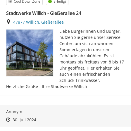
Kategorie
Status
Cool Down Zone
Erledigt
Stadtwerke Willich - Gießerallee 24
Ort
47877 Willich, Gießerallee
Liebe Bürgerinnen und Bürger,

nutzen Sie gerne unser Service 
Center, um sich an warmen 
Sommertagen in unserem 
Gebäude abzukühlen. Es ist 
montags bis freitags von 8 bis 17 
Uhr geöffnet. Hier erhalten Sie 
auch einen erfrischenden 
Schluck Trinkwasser.

Herzliche Grüße - Ihre Stadtwerke Willich
Anonym
Zeitpunkt des Erstellens
Zeitpunkt des Erstellens
Zur Äußerung
30. Juli 2024