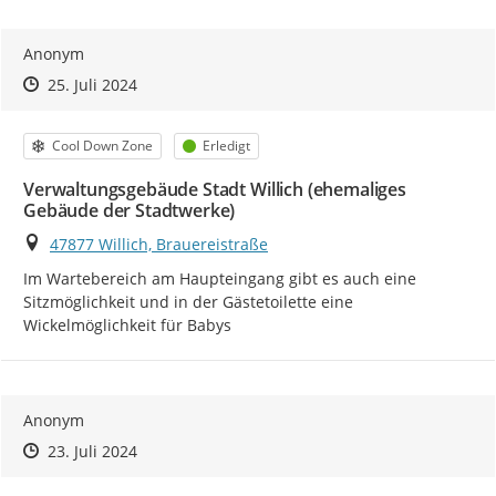
Anonym
Zeitpunkt des Erstellens
Zeitpunkt des Erstellens
Zur Äußerung
25. Juli 2024
Kategorie
Status
Cool Down Zone
Erledigt
Verwaltungsgebäude Stadt Willich (ehemaliges
Gebäude der Stadtwerke)
Ort
47877 Willich, Brauereistraße
Im Wartebereich am Haupteingang gibt es auch eine 
Sitzmöglichkeit und in der Gästetoilette eine 
Wickelmöglichkeit für Babys
Anonym
Zeitpunkt des Erstellens
Zeitpunkt des Erstellens
Zur Äußerung
23. Juli 2024