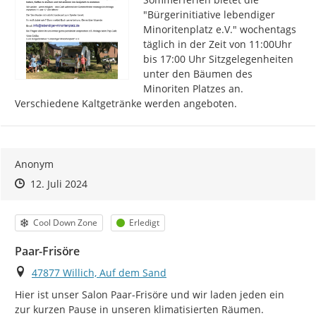
"Bürgerinitiative lebendiger 
Minoritenplatz e.V." wochentags 
täglich in der Zeit von 11:00Uhr 
bis 17:00 Uhr Sitzgelegenheiten 
unter den Bäumen des 
Minoriten Platzes an. 
Verschiedene Kaltgetränke werden angeboten.
Anonym
Zeitpunkt des Erstellens
Zeitpunkt des Erstellens
Zur Äußerung
12. Juli 2024
Kategorie
Status
Cool Down Zone
Erledigt
Paar-Frisöre
Ort
47877 Willich, Auf dem Sand
Hier ist unser Salon Paar-Frisöre und wir laden jeden ein 
http://
zur kurzen Pause in unseren klimatisierten Räumen. 