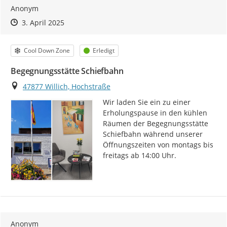
Anonym
Zeitpunkt des Erstellens
Zeitpunkt des Erstellens
Zur Äußerung
3. April 2025
Kategorie
Status
Cool Down Zone
Erledigt
Begegnungsstätte Schiefbahn
Ort
47877 Willich, Hochstraße
Wir laden Sie ein zu einer 
Erholungspause in den kühlen 
Räumen der Begegnungsstätte 
Schiefbahn während unserer 
Öffnungszeiten von montags bis 
freitags ab 14:00 Uhr.
Anonym