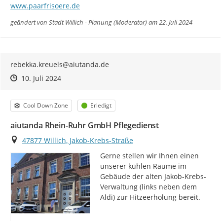
www.paarfrisoere.de
geändert von
Stadt Willich - Planung (Moderator)
am 22. Juli 2024
rebekka.kreuels@aiutanda.de
Zeitpunkt des Erstellens
Zeitpunkt des Erstellens
Zur Äußerung
10. Juli 2024
Kategorie
Status
Cool Down Zone
Erledigt
aiutanda Rhein-Ruhr GmbH Pflegedienst
Ort
47877 Willich, Jakob-Krebs-Straße
Gerne stellen wir Ihnen einen 
unserer kühlen Räume im 
Gebäude der alten Jakob-Krebs-
Verwaltung (links neben dem 
Aldi) zur Hitzeerholung bereit.