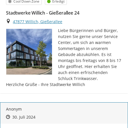
Kategorie
Status
Cool Down Zone
Erledigt
Stadtwerke Willich - Gießerallee 24
Ort
47877 Willich, Gießerallee
Liebe Bürgerinnen und Bürger,

nutzen Sie gerne unser Service 
Center, um sich an warmen 
Sommertagen in unserem 
Gebäude abzukühlen. Es ist 
montags bis freitags von 8 bis 17 
Uhr geöffnet. Hier erhalten Sie 
auch einen erfrischenden 
Schluck Trinkwasser.

Herzliche Grüße - Ihre Stadtwerke Willich
Anonym
Zeitpunkt des Erstellens
Zeitpunkt des Erstellens
Zur Äußerung
30. Juli 2024