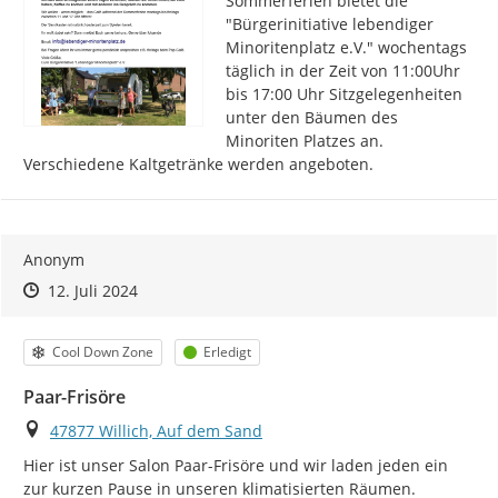
Sommerferien bietet die 
"Bürgerinitiative lebendiger 
Minoritenplatz e.V." wochentags 
täglich in der Zeit von 11:00Uhr 
bis 17:00 Uhr Sitzgelegenheiten 
unter den Bäumen des 
Minoriten Platzes an. 
Verschiedene Kaltgetränke werden angeboten.
Anonym
Zeitpunkt des Erstellens
Zeitpunkt des Erstellens
Zur Äußerung
12. Juli 2024
Kategorie
Status
Cool Down Zone
Erledigt
Paar-Frisöre
Ort
47877 Willich, Auf dem Sand
Hier ist unser Salon Paar-Frisöre und wir laden jeden ein 
http://
zur kurzen Pause in unseren klimatisierten Räumen. 