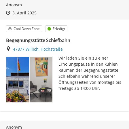
Anonym
Zeitpunkt des Erstellens
Zeitpunkt des Erstellens
Zur Äußerung
3. April 2025
Kategorie
Status
Cool Down Zone
Erledigt
Begegnungsstätte Schiefbahn
Ort
47877 Willich, Hochstraße
Wir laden Sie ein zu einer 
Erholungspause in den kühlen 
Räumen der Begegnungsstätte 
Schiefbahn während unserer 
Öffnungszeiten von montags bis 
freitags ab 14:00 Uhr.
Anonym