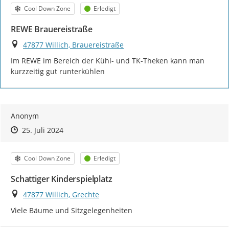
Kategorie
Status
Cool Down Zone
Erledigt
REWE Brauereistraße
Ort
47877 Willich, Brauereistraße
Im REWE im Bereich der Kühl- und TK-Theken kann man 
kurzzeitig gut runterkühlen
Anonym
Zeitpunkt des Erstellens
Zeitpunkt des Erstellens
Zur Äußerung
25. Juli 2024
Kategorie
Status
Cool Down Zone
Erledigt
Schattiger Kinderspielplatz
Ort
47877 Willich, Grechte
Viele Bäume und Sitzgelegenheiten