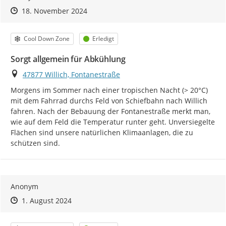
Zeitpunkt des Erstellens
Zeitpunkt des Erstellens
Zur Äußerung
18. November 2024
Kategorie
Status
Cool Down Zone
Erledigt
Sorgt allgemein für Abkühlung
Ort
47877 Willich, Fontanestraße
Morgens im Sommer nach einer tropischen Nacht (> 20°C) 
mit dem Fahrrad durchs Feld von Schiefbahn nach Willich 
fahren. Nach der Bebauung der Fontanestraße merkt man, 
wie auf dem Feld die Temperatur runter geht. Unversiegelte 
Flächen sind unsere natürlichen Klimaanlagen, die zu 
schützen sind.
Anonym
Zeitpunkt des Erstellens
Zeitpunkt des Erstellens
Zur Äußerung
1. August 2024