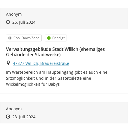
Anonym
Zeitpunkt des Erstellens
Zeitpunkt des Erstellens
Zur Äußerung
25. Juli 2024
Kategorie
Status
Cool Down Zone
Erledigt
Verwaltungsgebäude Stadt Willich (ehemaliges
Gebäude der Stadtwerke)
Ort
47877 Willich, Brauereistraße
Im Wartebereich am Haupteingang gibt es auch eine 
Sitzmöglichkeit und in der Gästetoilette eine 
Wickelmöglichkeit für Babys
Anonym
Zeitpunkt des Erstellens
Zeitpunkt des Erstellens
Zur Äußerung
23. Juli 2024