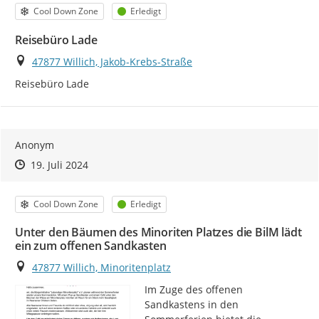
Kategorie
Status
Cool Down Zone
Erledigt
Reisebüro Lade
Ort
47877 Willich, Jakob-Krebs-Straße
Reisebüro Lade
Anonym
Zeitpunkt des Erstellens
Zeitpunkt des Erstellens
Zur Äußerung
19. Juli 2024
Kategorie
Status
Cool Down Zone
Erledigt
Unter den Bäumen des Minoriten Platzes die BilM lädt
ein zum offenen Sandkasten
Ort
47877 Willich, Minoritenplatz
Im Zuge des offenen 
Sandkastens in den 