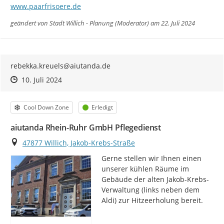
www.paarfrisoere.de
geändert von
Stadt Willich - Planung (Moderator)
am 22. Juli 2024
rebekka.kreuels@aiutanda.de
Zeitpunkt des Erstellens
Zeitpunkt des Erstellens
Zur Äußerung
10. Juli 2024
Kategorie
Status
Cool Down Zone
Erledigt
aiutanda Rhein-Ruhr GmbH Pflegedienst
Ort
47877 Willich, Jakob-Krebs-Straße
Gerne stellen wir Ihnen einen 
unserer kühlen Räume im 
Gebäude der alten Jakob-Krebs-
Verwaltung (links neben dem 
Aldi) zur Hitzeerholung bereit.