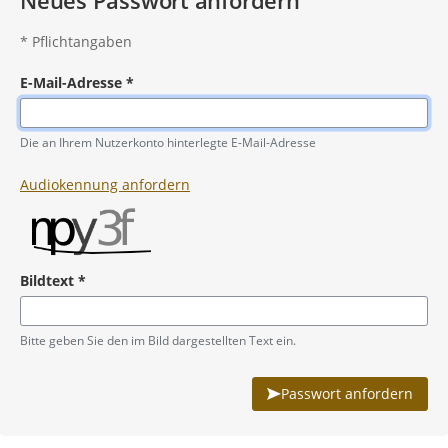
Neues Passwort anfordern
*
Pflichtangaben
E-Mail-Adresse
*
Pflichtangabe
Die an Ihrem Nutzerkonto hinterlegte E-Mail-Adresse
Audiokennung anfordern
Bildtext
*
Pflichtangabe
Bitte geben Sie den im Bild dargestellten Text ein.
Passwort anfordern