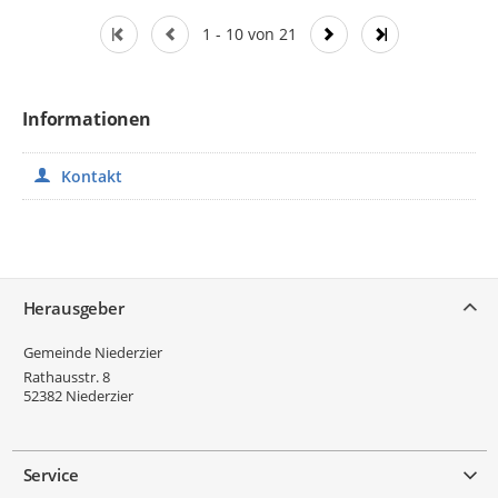
1 - 10 von 21
Informationen
Kontakt
Service
Herausgeber
Gemeinde Niederzier
Rathausstr. 8
52382
Niederzier
Service