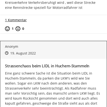
Kreisverkehre Verkehrsberuhigt wird , weil diese Strecke 
eine Rennstrecke speziell für Motorradfahrer ist
1 Kommentar
Positive Bewertung
Negative Bewertung
1
0
Anonym
Zeitpunkt des Erstellens
Zeitpunkt des Erstellens
Zur Äußerung
19. August 2022
Strassenchaos beim LIDL in Huchem-Stammeln
Eine ganz schwere Sache ist die Situation beim LIDL in 
Huchem-Stammeln, da parken die LKW's wild wie Sie 
wollen. Sogar ein LKW nach dem anderen, was den 
Strassenverkehr sehr beeinträchtigt. Als Radfahrer muss 
man sehr Vorsichtig sein, das manscht untern LKW liegt. Es 
wird kaum Rücksicht genommen und dort wird auch alles 
kaputt gefahren, geschweige die Straße sieht aus als dort 