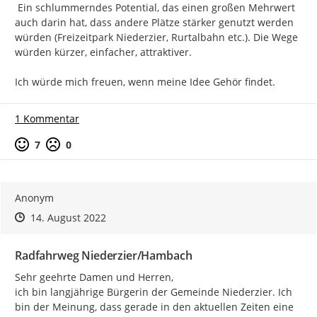
 Ein schlummerndes Potential, das einen großen Mehrwert 
auch darin hat, dass andere Plätze stärker genutzt werden 
würden (Freizeitpark Niederzier, Rurtalbahn etc.). Die Wege 
würden kürzer, einfacher, attraktiver.

Ich würde mich freuen, wenn meine Idee Gehör findet.
1 Kommentar
Positive Bewertung
Negative Bewertung
7
0
Anonym
Zeitpunkt des Erstellens
Zeitpunkt des Erstellens
Zur Äußerung
14. August 2022
Radfahrweg Niederzier/Hambach
Sehr geehrte Damen und Herren,

ich bin langjährige Bürgerin der Gemeinde Niederzier. Ich 
bin der Meinung, dass gerade in den aktuellen Zeiten eine 