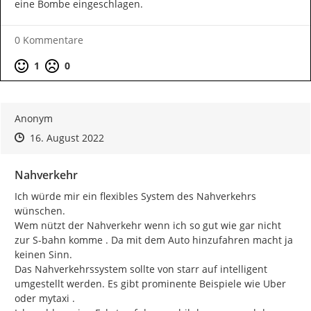
eine Bombe eingeschlagen.
0 Kommentare
Positive Bewertung
Negative Bewertung
1
0
Anonym
Zeitpunkt des Erstellens
Zeitpunkt des Erstellens
Zur Äußerung
16. August 2022
Nahverkehr
Ich würde mir ein flexibles System des Nahverkehrs 
wünschen.

Wem nützt der Nahverkehr wenn ich so gut wie gar nicht 
zur S-bahn komme . Da mit dem Auto hinzufahren macht ja 
keinen Sinn.

Das Nahverkehrssystem sollte von starr auf intelligent 
umgestellt werden. Es gibt prominente Beispiele wie Uber 
oder mytaxi .
