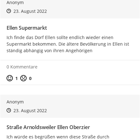
Anonym
Zeitpunkt des Erstellens
Zeitpunkt des Erstellens
Zur Äußerung
23. August 2022
Ellen Supermarkt
Ich finde das Dorf Ellen sollte endlich wieder einen 
Supermarkt bekommen. Die ältere Bevölkerung in Ellen ist 
ständig abhängig von ihren Angehörigen
0 Kommentare
Positive Bewertung
Negative Bewertung
1
0
Anonym
Zeitpunkt des Erstellens
Zeitpunkt des Erstellens
Zur Äußerung
23. August 2022
Straße Arnoldsweiler Ellen Oberzier
Ich würde es begrüßen wenn diese Straße durch 