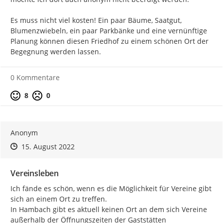
Es muss nicht viel kosten! Ein paar Bäume, Saatgut, 
Blumenzwiebeln, ein paar Parkbänke und eine vernünftige 
Planung können diesen Friedhof zu einem schönen Ort der 
Begegnung werden lassen.
0 Kommentare
Positive Bewertung
Negative Bewertung
8
0
Anonym
Zeitpunkt des Erstellens
Zeitpunkt des Erstellens
Zur Äußerung
15. August 2022
Vereinsleben
Ich fände es schön, wenn es die Möglichkeit für Vereine gibt 
sich an einem Ort zu treffen.

In Hambach gibt es aktuell keinen Ort an dem sich Vereine 
außerhalb der Öffnungszeiten der Gaststätten 