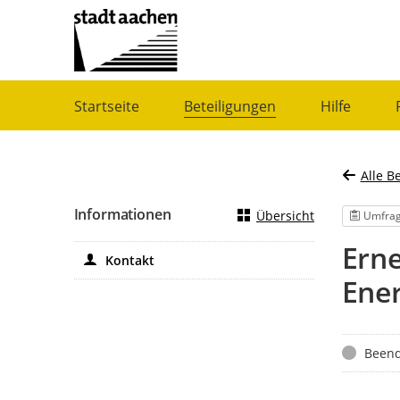
Portalnavigation
Startseite
Beteiligungen
Hilfe
Alle B
Informationen
Übersicht
Umfra
Erne
Kontakt
Ene
Status
Beend