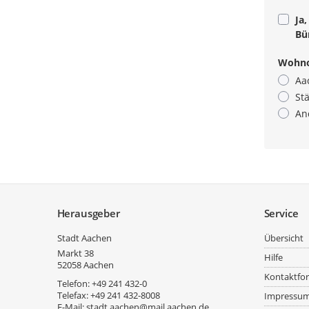
Ja
Bü
Wohno
Aa
St
An
Pflicht
Service
Herausgeber
Service
Stadt Aachen
Übersicht
Markt 38
Hilfe
52058
Aachen
Kontaktfo
Telefon:
+49 241 432-0
Telefax:
+49 241 432-8008
Impressu
E-Mail:
stadt.aachen@mail.aachen.de