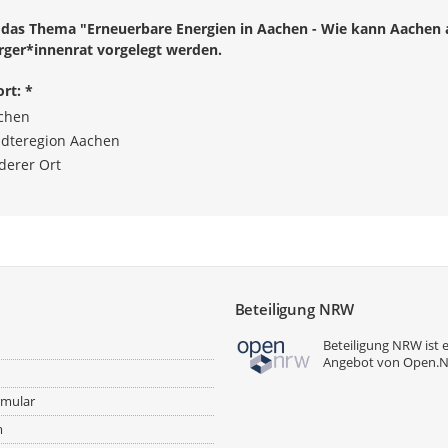
, das Thema "Erneuerbare Energien in Aachen - Wie kann Aachen 
rger*innenrat vorgelegt werden.
rt:
*
chen
ädteregion Aachen
derer Ort
angabe
Beteiligung NRW
Beteiligung NRW ist 
Angebot von
Open.
rmular
m