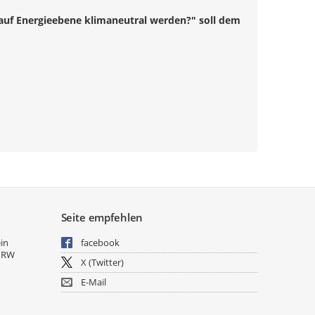
auf Energieebene klimaneutral werden?" soll dem
Seite empfehlen
ein
facebook
NRW
X (Twitter)
E-Mail