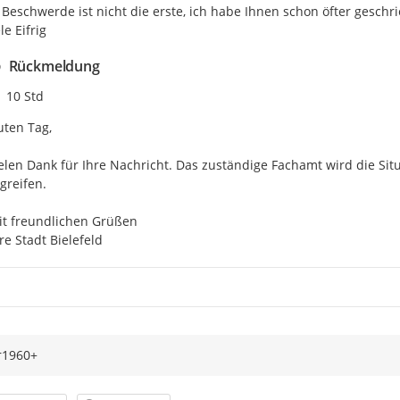
Beschwerde ist nicht die erste, ich habe Ihnen schon öfter geschri
le Eifrig
Rückmeldung
Zeitpunkt des Erstellens
10 Std
ten Tag,

elen Dank für Ihre Nachricht. Das zuständige Fachamt wird die Si
greifen.

t freundlichen Grüßen

re Stadt Bielefeld
r1960+