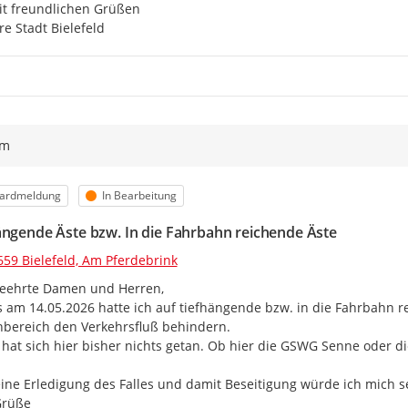
t freundlichen Grüßen

re Stadt Bielefeld
ym
orie
Status
ardmeldung
In Bearbeitung
ängende Äste bzw. In die Fahrbahn reichende Äste
659 Bielefeld, Am Pferdebrink
eehrte Damen und Herren,

s am 14.05.2026 hatte ich auf tiefhängende bzw. in die Fahrbahn r
bereich den Verkehrsfluß behindern.

 hat sich hier bisher nichts getan. Ob hier die GSWG Senne oder di
ine Erledigung des Falles und damit Beseitigung würde ich mich se
Grüße