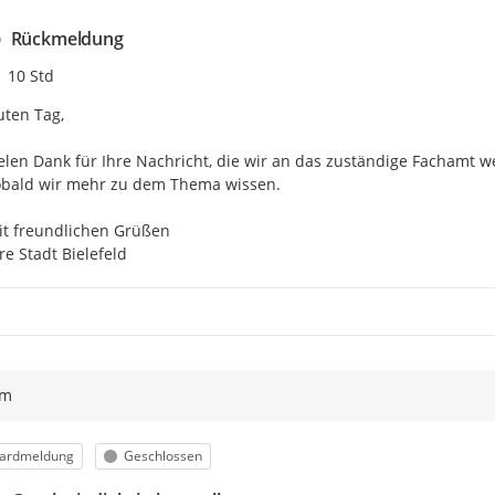
Rückmeldung
Zeitpunkt des Erstellens
10 Std
ten Tag,

elen Dank für Ihre Nachricht, die wir an das zuständige Fachamt 
bald wir mehr zu dem Thema wissen.

t freundlichen Grüßen

re Stadt Bielefeld
ym
orie
Status
ardmeldung
Geschlossen