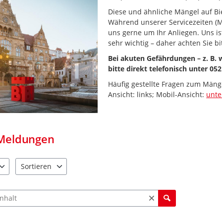
Diese und ähnliche Mängel auf Bie
Während unserer Servicezeiten (M
uns gerne um Ihr Anliegen. Uns i
sehr wichtig – daher achten Sie bi
Bei akuten Gefährdungen – z. B.
bitte direkt telefonisch unter 052
Häufig gestellte Fragen zum Mäng
Ansicht: links; Mobil-Ansicht:
unt
Meldungen
Sortieren
e verfügbar. Benutzen Sie "Pfeiltaste oben" und "Pfeiltaste unten"
4 Einträge verfügbar. Benutzen Sie "Pfeiltaste oben" und "Pfe
ch Meldungen und Kommentaren