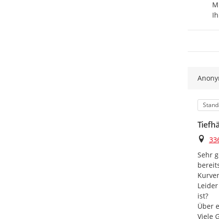
Mi
Ih
Anon
Kateg
Stand
Tiefh
Ort
33
Sehr g
bereit
Kurven
Leider
ist?

Über e
Viele 