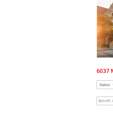
6037
Status
2 Einträg
Suche na