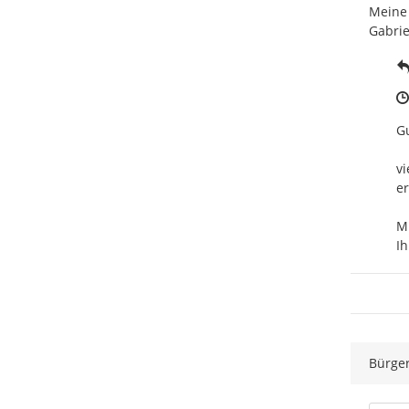
Meine 
Gabrie
Gu
vi
er
Mi
Ih
Bürge