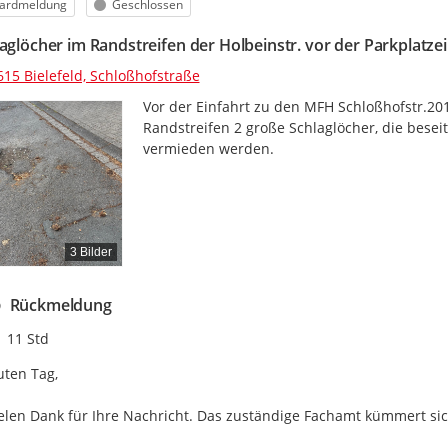
orie
Status
ardmeldung
Geschlossen
laglöcher im Randstreifen der Holbeinstr. vor der Parkplatz
615 Bielefeld, Schloßhofstraße
Vor der Einfahrt zu den MFH Schloßhofstr.201, 
Randstreifen 2 große Schlaglöcher, die besei
vermieden werden.
3 Bilder
Rückmeldung
Zeitpunkt des Erstellens
11 Std
ten Tag,

elen Dank für Ihre Nachricht. Das zuständige Fachamt kümmert sic