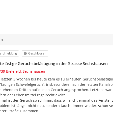
ym
orie
Status
ardmeldung
Geschlossen
te lästige Geruchsbelästigung in der Strasse Sechshausen
739 Bielefeld, Sechshausen
 letzten 3 Wochen bis heute kam es zu erneuten Geruchsbelästigun
"fauligen Schwefelgeruch", insbesondere nach der letzten Kanals
tehenden Dritten auf diesen Geruch angesprochen. Letztens war es
fern der Lebensmittel regelrecht ekelte.

al ist der Geruch so schlimm, dass wir nicht einmal das Fenster 
oblem ist längst nicht neu, sondern taucht immer wieder, schon sei
erer Straße zusammen.
