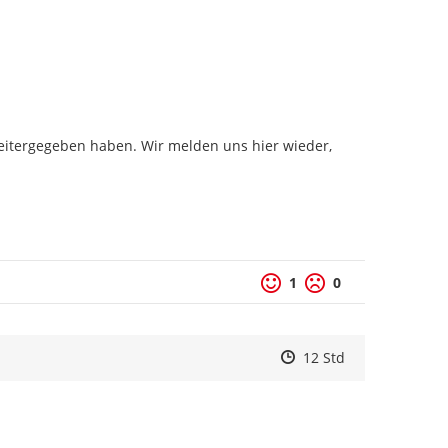
weitergegeben haben. Wir melden uns hier wieder, 
1
0
Zeitpunkt des Erstelle
Zeitpunkt des Erstell
Zur Äußerung
12 Std