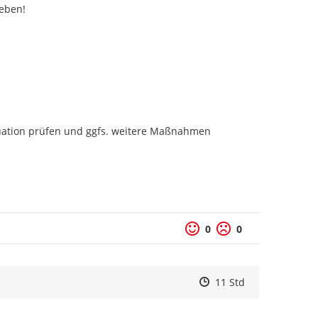
eben!

tuation prüfen und ggfs. weitere Maßnahmen 
0
0
Zeitpunkt des Erstelle
Zeitpunkt des Erstell
Zur Äußerung
11 Std