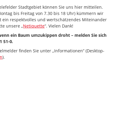
lefelder Stadtgebiet können Sie uns hier mitteilen.
ontag bis Freitag von 7.30 bis 18 Uhr) kümmern wir
st ein respektvolles und wertschätzendes Miteinander
tte unsere „
Netiquette
“. Vielen Dank!
 wenn ein Baum umzukippen droht – melden Sie sich
1 51-0
.
elmelder finden Sie unter „Informationen“ (Desktop-
en
).
 zum Navigieren.
iltaste unten" zum Navigieren.