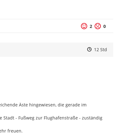
2
0
Zeitpunkt des Erstelle
Zeitpunkt des Erstell
Zur Äußerung
12 Std
eichende Äste hingewiesen, die gerade im 
e Stadt - Fußweg zur Flughafenstraße - zuständig 
hr freuen.
