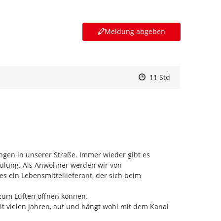
Meldung abgeben
Zeitpunkt des Erstelle
Zeitpunkt des Erstell
Zur Äußerung
11 Std
gen in unserer Straße. Immer wieder gibt es 
pülung. Als Anwohner werden wir von 
 ein Lebensmittellieferant, der sich beim 
zum Lüften öffnen können.

t vielen Jahren, auf und hängt wohl mit dem Kanal 