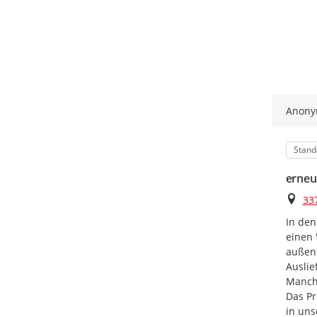
Anon
Kateg
Stand
erneu
Ort
33
In den
einen 
außens
Auslie
Manchm
Das Pr
in uns