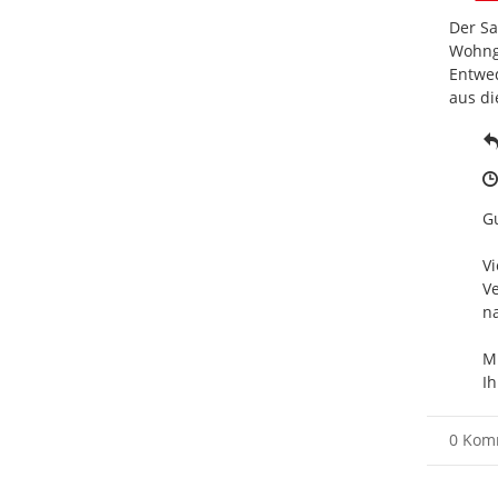
Der Sa
Wohnge
Entwed
aus di
Gu
Vi
Ve
na
Mi
Ih
0 Kom