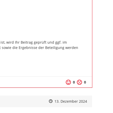
t, wird Ihr Beitrag geprüft und ggf. im 
 sowie die Ergebnisse der Beteiligung werden 
Positive Bewertung
Negative Bewertu
0
0
Zeitpunkt des Erstellens
Zeitpunkt des Erstellens
Zur Äußerung
13. Dezember 2024