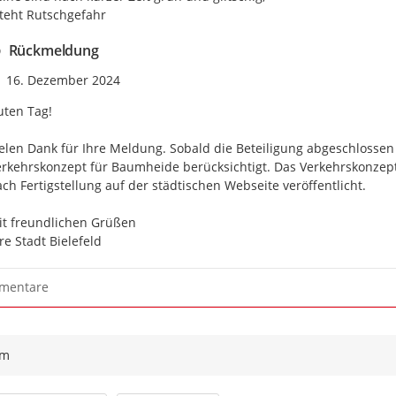
teht Rutschgefahr
Rückmeldung
Zeitpunkt des Erstellens
16. Dezember 2024
ten Tag!

elen Dank für Ihre Meldung. Sobald die Beteiligung abgeschlossen is
rkehrskonzept für Baumheide berücksichtigt. Das Verkehrskonzept
ch Fertigstellung auf der städtischen Webseite veröffentlicht.

t freundlichen Grüßen 

re Stadt Bielefeld
mentare
ym