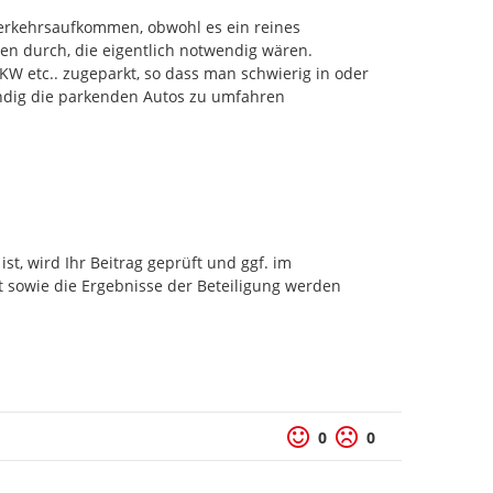
erkehrsaufkommen, obwohl es ein reines 
len durch, die eigentlich notwendig wären. 
KW etc.. zugeparkt, so dass man schwierig in oder 
endig die parkenden Autos zu umfahren
t, wird Ihr Beitrag geprüft und ggf. im 
 sowie die Ergebnisse der Beteiligung werden 
Positive Bewertung
Negative Bewertu
0
0