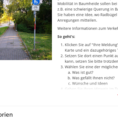
Mobilität in Baumheide sollen bei
z.B. eine schwierige Querung in B
Sie haben eine Idee, wo Radbügel
Anregungen mitteilen.
Weitere Informationen zum Verke
So geht's:
Klicken Sie auf "Ihre Meldung"
Karte und ein dazugehöriges 
Setzen Sie dort einen Punkt au
kann, setzen Sie bitte trotzde
Wählen Sie eine der mögliche
Was ist gut?
Was gefällt Ihnen nicht?
Wünsche und Ideen
Geben Sie Ihren Hinweis im Te
Ihrem Anliegen hochzuladen.
zu Ihrem Mobilitätsverhalten
Klicken Sie auf "Meldung abs
orien
Hinweis:
Um an der Abfrage teilz