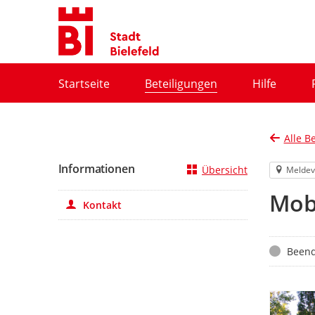
Portalnavigation
Startseite
Beteiligungen
Hilfe
Alle B
Informationen
Übersicht
Meldev
Mob
Kontakt
Status
Beend