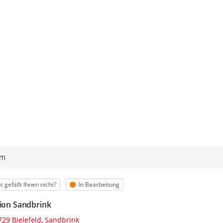
ym
egorie
Status
 gefällt Ihnen nicht?
In Bearbeitung
tion Sandbrink
729 Bielefeld, Sandbrink