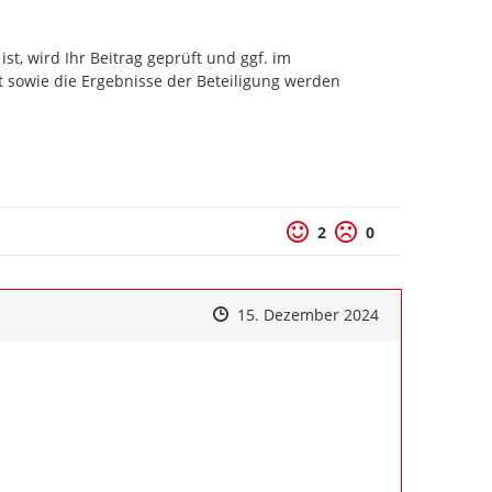
t, wird Ihr Beitrag geprüft und ggf. im 
 sowie die Ergebnisse der Beteiligung werden 
Positive Bewertung
Negative Bewertu
2
0
Zeitpunkt des Erstellens
Zeitpunkt des Erstellens
Zur Äußerung
15. Dezember 2024