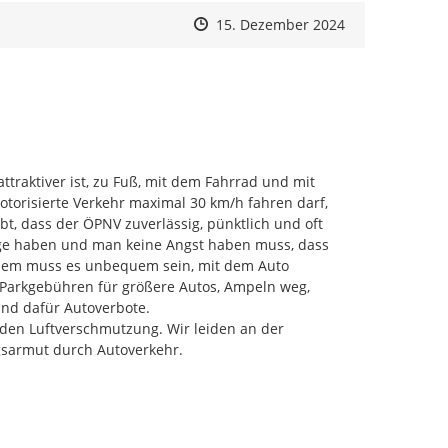
Zeitpunkt des Erstellens
Zeitpunkt des Erstellens
Zur Äußerung
15. Dezember 2024
raktiver ist, zu Fuß, mit dem Fahrrad und mit 
torisierte Verkehr maximal 30 km/h fahren darf, 
, dass der ÖPNV zuverlässig, pünktlich und oft 
Wege haben und man keine Angst haben muss, dass 
dem muss es unbequem sein, mit dem Auto 
 Parkgebühren für größere Autos, Ampeln weg, 
nd dafür Autoverbote.

en Luftverschmutzung. Wir leiden an der 
sarmut durch Autoverkehr.