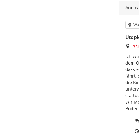
Anon
Kat
Wü
Utopie
Ort
33
Ich wü
dem ÖP
dass e
fährt,
die Ki
unterw
stattd
Wir Me
Boden