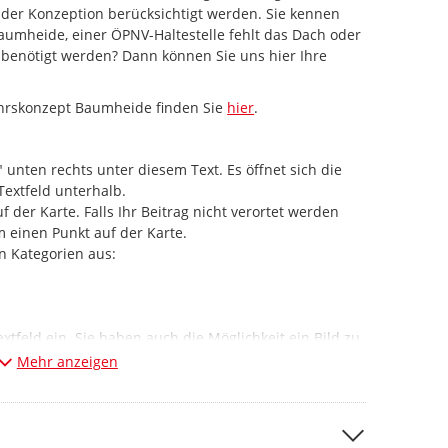
 der Konzeption berücksichtigt werden. Sie kennen
aumheide, einer ÖPNV-Haltestelle fehlt das Dach oder
 benötigt werden? Dann können Sie uns hier Ihre
hrskonzept Baumheide finden Sie
hier
.
 unten rechts unter diesem Text. Es öffnet sich die
Textfeld unterhalb.
f der Karte. Falls Ihr Beitrag nicht verortet werden
m einen Punkt auf der Karte.
n Kategorien aus:
xtfeld ein. Sie haben auch die Möglichkeit ein Bild zu
 Außerdem freuen wir uns, wenn Sie uns zwei Fragen
Mehr anzeigen
 beantworten.
enden", damit Ihre Meldung gespeichert wird.
unehmen, müssen Sie sich nicht im Beteiligungsportal