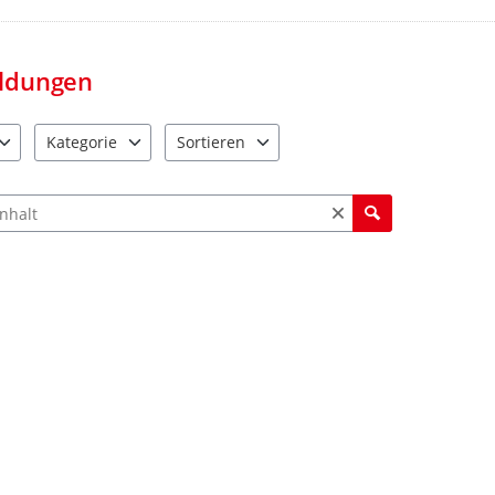
registrieren. Da Sie sich dann an
wenn ein Kommentar oder eine An
daher regelmäßig nach, ob es eine
ldungen
E-Mail-Adresse hinterlassen. Dann
zu Ihrer Meldung eine Aktualisier
Bei einer Registrierung: Diese gilt
Kategorie
Sortieren
Portal angeboten werden und Ihr
e verfügbar. Benutzen Sie "Pfeiltaste oben" und "Pfeiltaste unten"
3 Einträge verfügbar. Benutzen Sie "Pfeiltaste oben" und "Pfe
5 Einträge verfügbar. Benutzen Sie "Pfeiltas
oberhalb Ihres Beitrages im Porta
ch Meldungen und Kommentaren