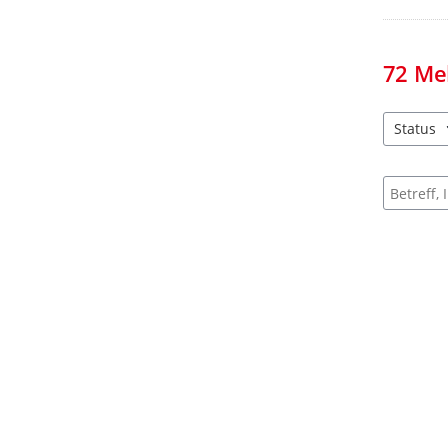
72
Me
Status
2 Einträg
Suche na