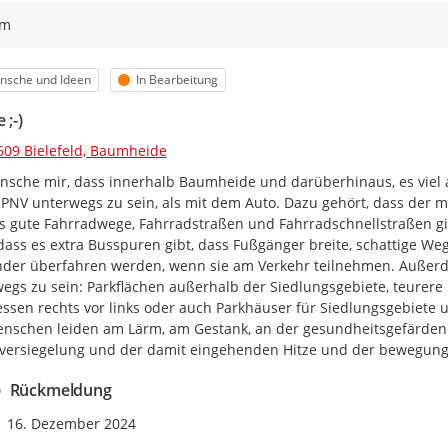
ym
egorie
Status
nsche und Ideen
In Bearbeitung
 ;-)
609 Bielefeld, Baumheide
nsche mir, dass innerhalb Baumheide und darüberhinaus, es viel att
NV unterwegs zu sein, als mit dem Auto. Dazu gehört, dass der mo
s gute Fahrradwege, Fahrradstraßen und Fahrradschnellstraßen gibt
 dass es extra Busspuren gibt, dass Fußgänger breite, schattige 
nder überfahren werden, wenn sie am Verkehr teilnehmen. Außer
egs zu sein: Parkflächen außerhalb der Siedlungsgebiete, teurere
essen rechts vor links oder auch Parkhäuser für Siedlungsgebiete u
nschen leiden am Lärm, am Gestank, an der gesundheitsgefärdend
versiegelung und der damit eingehenden Hitze und der bewegung
Rückmeldung
Zeitpunkt des Erstellens
16. Dezember 2024