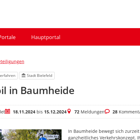
Portale
Hauptportal
eteiligungen
erfahren
Stadt Bielefeld
il in Baumheide
Zeitraum
Meldungen
Kommentare
et
18.11.2024
bis
15.12.2024
72
Meldungen
28
Komment
In Baumheide bewegt sich zurzeit e
ganzheitliches Verkehrskonzept. 