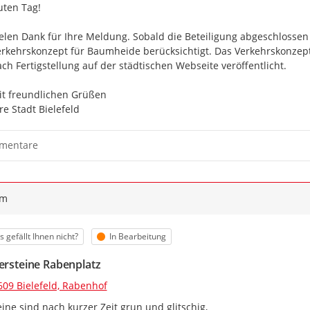
ten Tag!

elen Dank für Ihre Meldung. Sobald die Beteiligung abgeschlossen is
rkehrskonzept für Baumheide berücksichtigt. Das Verkehrskonzept
ch Fertigstellung auf der städtischen Webseite veröffentlicht.

t freundlichen Grüßen 

re Stadt Bielefeld
mentare
ym
egorie
Status
 gefällt Ihnen nicht?
In Bearbeitung
tersteine Rabenplatz
609 Bielefeld, Rabenhof
eine sind nach kurzer Zeit grun und glitschig,
