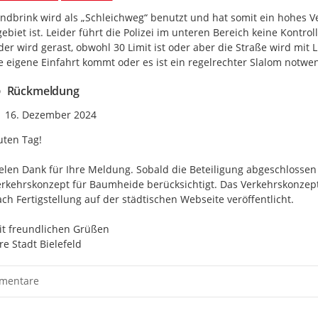
ndbrink wird als „Schleichweg“ benutzt und hat somit ein hohes V
biet ist. Leider führt die Polizei im unteren Bereich keine Kontrol
er wird gerast, obwohl 30 Limit ist oder aber die Straße wird mit L
e eigene Einfahrt kommt oder es ist ein regelrechter Slalom notw
Rückmeldung
Zeitpunkt des Erstellens
16. Dezember 2024
ten Tag!

elen Dank für Ihre Meldung. Sobald die Beteiligung abgeschlossen is
rkehrskonzept für Baumheide berücksichtigt. Das Verkehrskonzept
ch Fertigstellung auf der städtischen Webseite veröffentlicht.

t freundlichen Grüßen 

re Stadt Bielefeld
mentare