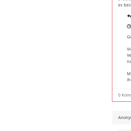
es bes
Gu
Vi
Ve
na
Mi
Ih
0 Kom
Anon