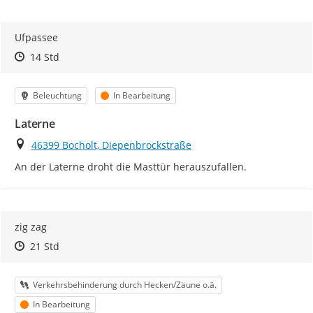
Ufpassee
Zeitpunkt des Erstellens
Zeitpunkt des Erstellens
Zur Äußerung
14 Std
Kategorie
Status
Beleuchtung
In Bearbeitung
Laterne
Ort
46399 Bocholt, Diepenbrockstraße
An der Laterne droht die Masttür herauszufallen.
zig zag
Zeitpunkt des Erstellens
Zeitpunkt des Erstellens
Zur Äußerung
21 Std
Kategorie
Verkehrsbehinderung durch Hecken/Zäune o.ä.
Status
In Bearbeitung