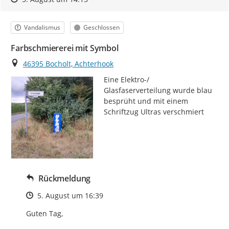
Kategorie
Status
Vandalismus
Geschlossen
Farbschmiererei mit Symbol
Ort
46395 Bocholt, Achterhook
Eine Elektro-/ 
Glasfaserverteilung wurde blau 
besprüht und mit einem 
Schriftzug Ultras verschmiert
Rückmeldung
Zeitpunkt des Erstellens
5. August um 16:39
Guten Tag,
