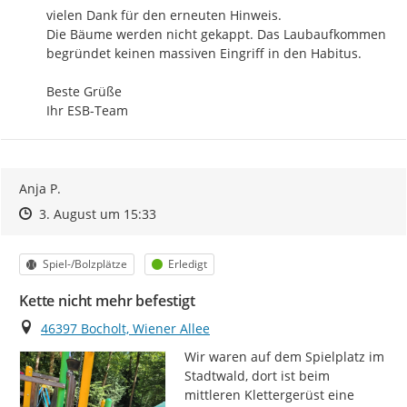
vielen Dank für den erneuten Hinweis.

Die Bäume werden nicht gekappt. Das Laubaufkommen 
begründet keinen massiven Eingriff in den Habitus.

Beste Grüße

Ihr ESB-Team
Anja P.
Zeitpunkt des Erstellens
Zeitpunkt des Erstellens
Zur Äußerung
3. August um 15:33
Kategorie
Status
Spiel-/Bolzplätze
Erledigt
Kette nicht mehr befestigt
Ort
46397 Bocholt, Wiener Allee
Wir waren auf dem Spielplatz im 
Stadtwald, dort ist beim 
mittleren Klettergerüst eine 