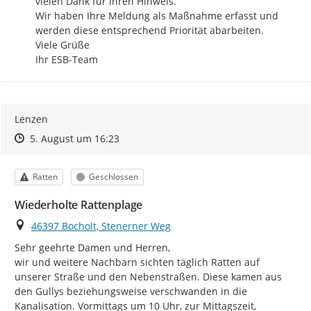
vielen Dank für Ihren Hinweis.

Wir haben Ihre Meldung als Maßnahme erfasst und 
werden diese entsprechend Priorität abarbeiten.

Viele Grüße

Ihr ESB-Team
Lenzen
Zeitpunkt des Erstellens
Zeitpunkt des Erstellens
Zur Äußerung
5. August um 16:23
Kategorie
Status
Ratten
Geschlossen
Wiederholte Rattenplage
Ort
46397 Bocholt, Stenerner Weg
Sehr geehrte Damen und Herren,

wir und weitere Nachbarn sichten täglich Ratten auf 
unserer Straße und den Nebenstraßen. Diese kamen aus 
den Gullys beziehungsweise verschwanden in die 
Kanalisation. Vormittags um 10 Uhr, zur Mittagszeit, 