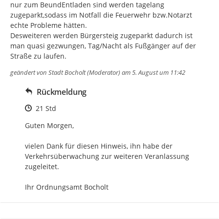
nur zum BeundEntladen sind werden tagelang 
zugeparkt,sodass im Notfall die Feuerwehr bzw.Notarzt 
echte Probleme hätten.

Desweiteren werden Bürgersteig zugeparkt dadurch ist 
man quasi gezwungen, Tag/Nacht als Fußgänger auf der 
Straße zu laufen.
geändert von
Stadt Bocholt (Moderator)
am 5. August um 11:42
Rückmeldung
Zeitpunkt des Erstellens
21 Std
Guten Morgen,

vielen Dank für diesen Hinweis, ihn habe der 
Verkehrsüberwachung zur weiteren Veranlassung 
zugeleitet.

Ihr Ordnungsamt Bocholt