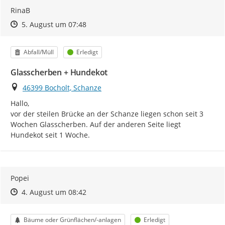
RinaB
Zeitpunkt des Erstellens
Zeitpunkt des Erstellens
Zur Äußerung
5. August um 07:48
Kategorie
Status
Abfall/Müll
Erledigt
Glasscherben + Hundekot
Ort
46399 Bocholt, Schanze
Hallo,

vor der steilen Brücke an der Schanze liegen schon seit 3 
Wochen Glasscherben. Auf der anderen Seite liegt 
Hundekot seit 1 Woche.
Popei
Zeitpunkt des Erstellens
Zeitpunkt des Erstellens
Zur Äußerung
4. August um 08:42
Kategorie
Status
Bäume oder Grünflächen/-anlagen
Erledigt