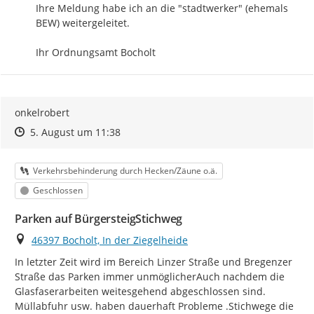
Ihre Meldung habe ich an die "stadtwerker" (ehemals 
BEW) weitergeleitet.

Ihr Ordnungsamt Bocholt
onkelrobert
Zeitpunkt des Erstellens
Zeitpunkt des Erstellens
Zur Äußerung
5. August um 11:38
Kategorie
Verkehrsbehinderung durch Hecken/Zäune o.ä.
Status
Geschlossen
Parken auf BürgersteigStichweg
Ort
46397 Bocholt, In der Ziegelheide
In letzter Zeit wird im Bereich Linzer Straße und Bregenzer 
Straße das Parken immer unmöglicherAuch nachdem die 
Glasfaserarbeiten weitesgehend abgeschlossen sind.

Müllabfuhr usw. haben dauerhaft Probleme .Stichwege die 