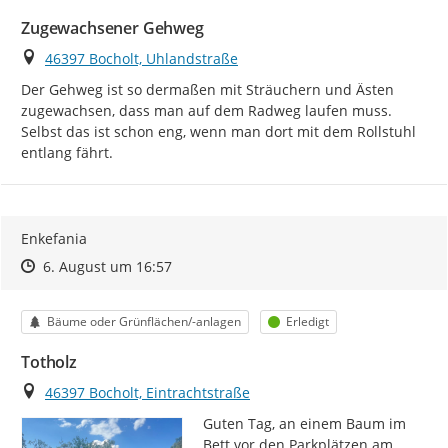
Zugewachsener Gehweg
Ort
46397 Bocholt, Uhlandstraße
Der Gehweg ist so dermaßen mit Sträuchern und Ästen 
zugewachsen, dass man auf dem Radweg laufen muss. 
Selbst das ist schon eng, wenn man dort mit dem Rollstuhl 
entlang fährt.
Enkefania
Zeitpunkt des Erstellens
Zeitpunkt des Erstellens
Zur Äußerung
6. August um 16:57
Kategorie
Status
Bäume oder Grünflächen/-anlagen
Erledigt
Totholz
Ort
46397 Bocholt, Eintrachtstraße
Guten Tag, an einem Baum im 
Bett vor den Parkplätzen am 