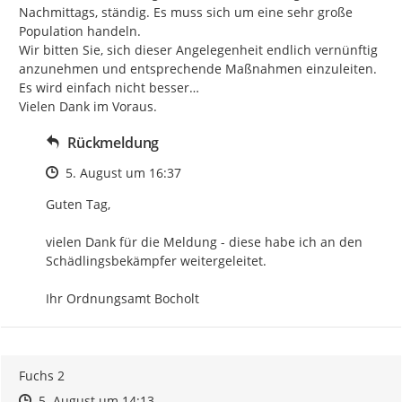
Nachmittags, ständig. Es muss sich um eine sehr große 
Population handeln.

Wir bitten Sie, sich dieser Angelegenheit endlich vernünftig 
anzunehmen und entsprechende Maßnahmen einzuleiten. 
Es wird einfach nicht besser…

Vielen Dank im Voraus.
Rückmeldung
Zeitpunkt des Erstellens
5. August um 16:37
Guten Tag,

vielen Dank für die Meldung - diese habe ich an den 
Schädlingsbekämpfer weitergeleitet.

Ihr Ordnungsamt Bocholt
Fuchs 2
Zeitpunkt des Erstellens
Zeitpunkt des Erstellens
Zur Äußerung
5. August um 14:13