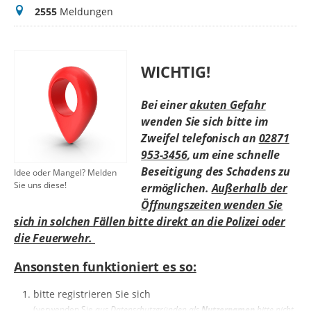
Meldungen
2555
Meldungen
WICHTIG!
Bei einer
akuten Gefahr
wenden Sie sich bitte im
Zweifel telefonisch an
02871
953-3456
, um eine schnelle
Beseitigung des Schadens zu
Idee oder Mangel? Melden
Sie uns diese!
ermöglichen.
Außerhalb der
Öffnungszeiten wenden Sie
sich in solchen Fällen bitte direkt an die Polizei oder
die Feuerwehr.
Ansonsten funktioniert es so:
bitte registrieren Sie sich
(verwenden Sie
aus Datenschutzgründen als
Nutzernamen
bitte nicht