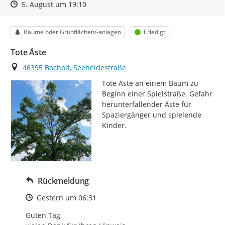
Zeitpunkt des Erstellens
Zeitpunkt des Erstellens
Zur Äußerung
5. August um 19:10
Kategorie
Status
Bäume oder Grünflächen/-anlagen
Erledigt
Tote Äste
Ort
46395 Bocholt, Seeheidestraße
Tote Äste an einem Baum zu 
Beginn einer Spielstraße. Gefahr 
herunterfallender Äste für 
Spaziergänger und spielende 
Kinder.
Rückmeldung
Zeitpunkt des Erstellens
Gestern um 06:31
Guten Tag,
