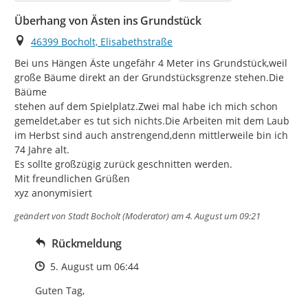
Überhang von Ästen ins Grundstück
Ort
46399 Bocholt, Elisabethstraße
Bei uns Hängen Äste ungefähr 4 Meter ins Grundstück,weil 
große Bäume direkt an der Grundstücksgrenze stehen.Die 
Bäüme

stehen auf dem Spielplatz.Zwei mal habe ich mich schon 
gemeldet,aber es tut sich nichts.Die Arbeiten mit dem Laub 
im Herbst sind auch anstrengend,denn mittlerweile bin ich 
74 Jahre alt.

Es sollte großzügig zurück geschnitten werden.

Mit freundlichen Grüßen

xyz anonymisiert
geändert von
Stadt Bocholt (Moderator)
am 4. August um 09:21
Rückmeldung
Zeitpunkt des Erstellens
5. August um 06:44
Guten Tag,
