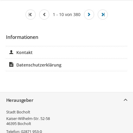
1 - 10 von 380
Informationen
Kontakt
Datenschutzerklärung
Service
Herausgeber
Stadt Bocholt
Kaiser-Wilhelm-Str. 52-58
46395
Bocholt
Telefon:
02871 953-0