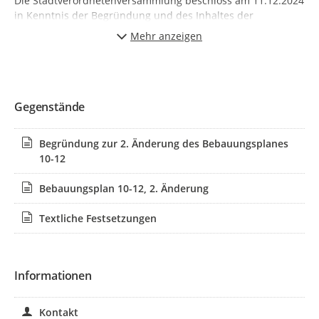
Die Stadtverordnetenversammlung beschloss am 11.12.2024
in Kenntnis der Begründung und des Inhaltes der
Sitzungsvorlage die 2. Änderung des Bebauungsplanes 10-
Mehr anzeigen
12 im Bereich Barloer Weg, gerade Hausnummern 146 bis
154 A im beschleunigten Verfahren gemäß § 13 a
Baugesetzbuch (BauGB) als Satzung.
Bekanntmachungsanordnung:
Gegenstände
Der Satzungsbeschluss zur Änderung des Bebauungsplanes
10-12 wird hiermit gem. § 10 Abs. 3 Baugesetzbuch (BauGB)
Begründung zur 2. Änderung des Bebauungsplanes
vom 3. November 2017 (BGBl. I S. 3634) in der zurzeit
10-12
gültigen Fassung und gem. § 7 der Gemeindeordnung für
das Land Nordrhein-Westfalen (GO NRW) vom 14. Juli 1994
Bebauungsplan 10-12, 2. Änderung
(GV. NW. S. 666) in der zurzeit gültigen Fassung öffentlich
bekannt gemacht.
Textliche Festsetzungen
Die Änderung des Bebauungsplanes 10-12 mit Begründung
wird ab dem 16.01.2025 während der Dienststunden bei der
Stadt Bocholt im Fachbereich Stadtplanung und
Informationen
Bauordnung im Rathaus, Kaiser-Wilhelm-Straße 52-58,
46395 Bocholt, zu jedermanns Einsicht bereitgehalten. Über
Kontakt
den Inhalt des Planes und der Begründung wird auf