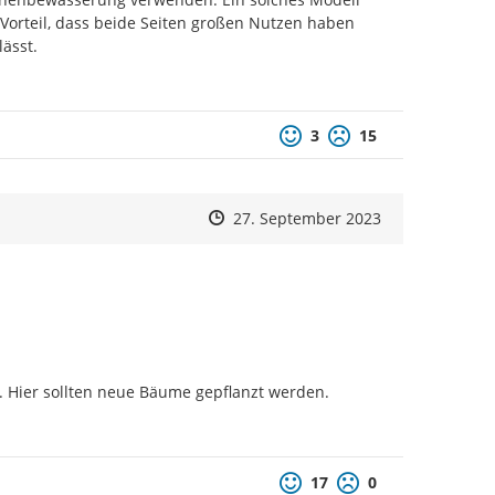
Vorteil, dass beide Seiten großen Nutzen haben 
ässt.
Positive Bewertung
Negative Bewertun
3
15
Zeitpunkt des Erstellens
Zeitpunkt des Erstellens
Zur Äußerung
27. September 2023
. Hier sollten neue Bäume gepflanzt werden.
Positive Bewertung
Negative Bewertu
17
0