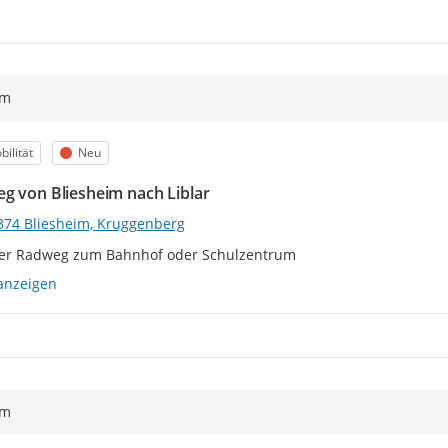
ym
egorie
Status
ilität
Neu
g von Bliesheim nach Liblar
374 Bliesheim, Kruggenberg
rer Radweg zum Bahnhof oder Schulzentrum
anzeigen
ym