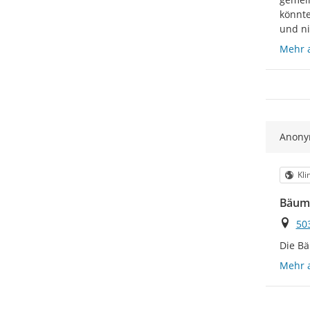
könnte
und ni
Mehr 
Anon
Kat
Kli
Bäume
Ort
50
Die Bä
Mehr 