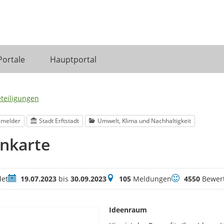
Portale
Hauptportal
eteiligungen
lmelder
Stadt Erftstadt
Umwelt, Klima und Nachhaltigkeit
enkarte
Zeitraum
Meldungen
Bewertungen
et
19.07.2023
bis
30.09.2023
105
Meldungen
4550
Bewer
Ideenraum