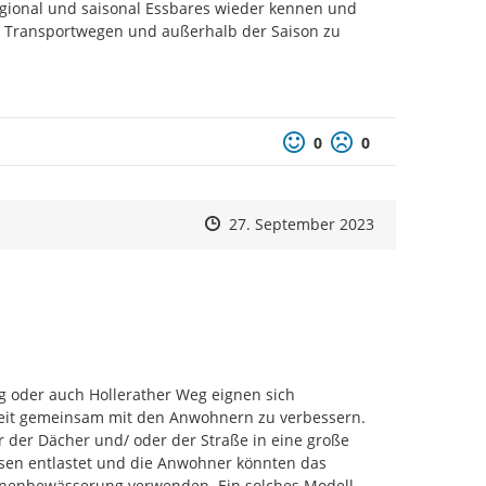
gional und saisonal Essbares wieder kennen und 
 Transportwegen und außerhalb der Saison zu 
Positive Bewertung
Negative Bewertu
0
0
Zeitpunkt des Erstellens
Zeitpunkt des Erstellens
Zur Äußerung
27. September 2023
eg oder auch Hollerather Weg eignen sich 
it gemeinsam mit den Anwohnern zu verbessern.

der Dächer und/ oder der Straße in eine große 
ssen entlastet und die Anwohner könnten das 
enbewässerung verwenden. Ein solches Modell 