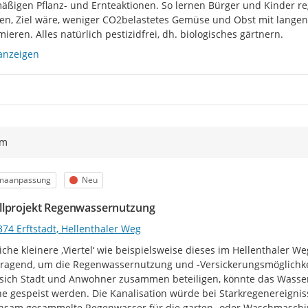
äßigen Pflanz- und Ernteaktionen. So lernen Bürger und Kinder re
en, Ziel wäre, weniger CO2belastetes Gemüse und Obst mit langen
ieren. Alles natürlich pestizidfrei, dh. biologisches gärtnern.
anzeigen
ym
egorie
Status
imaanpassung
Neu
lprojekt Regenwassernutzung
74 Erftstadt, Hellenthaler Weg
iche kleinere ‚Viertel‘ wie beispielsweise dieses im Hellenthaler W
ragend, um die Regenwassernutzung und -Versickerungsmöglichke
ich Stadt und Anwohner zusammen beteiligen, könnte das Wasser 
ne gespeist werden. Die Kanalisation würde bei Starkregenereigni
nsam gesammelte Regenwasser für die garten- oder Waschmaschin