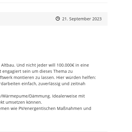
Zeitpunkt des Erstellens
Zeitpunkt des Erstellens
Zur Äußerung
21. September 2023
au. Und nicht jeder will 100.000€ in eine 
 engagiert sein um dieses Thema zu 
ftwerk montieren zu lassen. Hier würden helfen:

arbeiten einfach, zuverlässig und zeitnah 
mie/Wärmepume/Dämmung. Idealerweise mit 
kt umsetzen können.

hemen wie PV/energentischen Maßnahmen und 