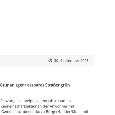
Zeitpunkt des Erstellens
Zeitpunkt des Erstellens
Zur Äußerung
30. September 2023
nd Grünanlagen/ essbares Straßengrün
pflanzungen, Spielplätze mit Obstbäumen, 
 Gemeinschaftsaktionen der Anwohner mit 
Gemüsehochbeete durch Bürger/Kinder/Kita... mit 