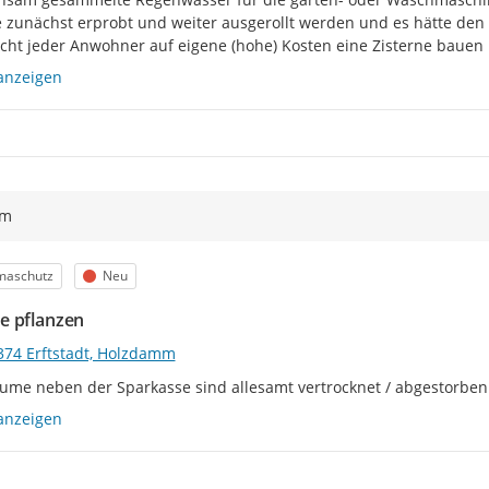
 zunächst erprobt und weiter ausgerollt werden und es hätte den 
cht jeder Anwohner auf eigene (hohe) Kosten eine Zisterne bauen l
anzeigen
ym
egorie
Status
maschutz
Neu
 pflanzen
374 Erftstadt, Holzdamm
ume neben der Sparkasse sind allesamt vertrocknet / abgestorben
anzeigen