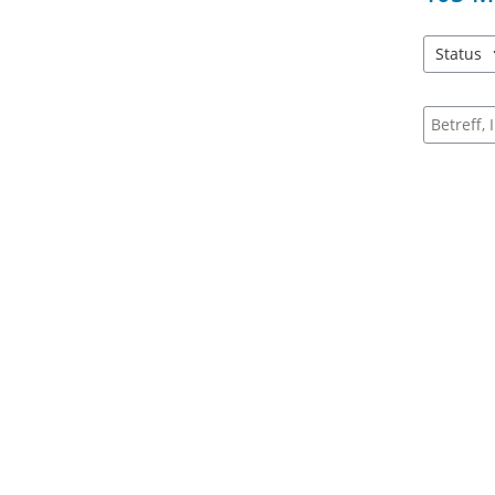
Status
1 Einträg
Suche na