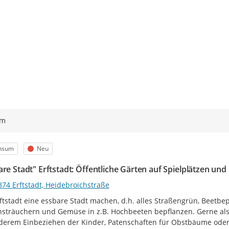
ym
egorie
Status
nsum
Neu
are Stadt" Erftstadt: Öffentliche Gärten auf Spielplätzen u
374 Erftstadt, Heidebroichstraße
ftstadt eine essbare Stadt machen, d.h. alles Straßengrün, Beetbe
sträuchern und Gemüse in z.B. Hochbeeten bepflanzen. Gerne als
erem Einbeziehen der Kinder, Patenschaften für Obstbäume oder 