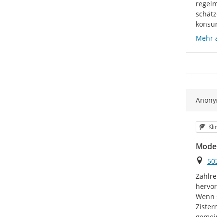
regelm
schätz
konsum
Mehr 
Anon
Kat
Kl
Model
Ort
503
Zahlre
hervor
Wenn s
Zister
gemei