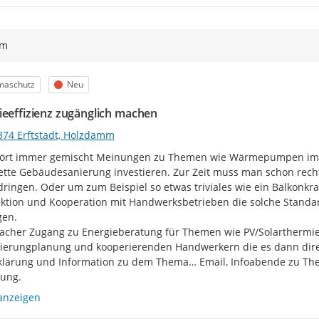
ym
egorie
Status
maschutz
Neu
ieeffizienz zugänglich machen
374 Erftstadt, Holzdamm
rt immer gemischt Meinungen zu Themen wie Wärmepumpen im Altb
tte Gebäudesanierung investieren. Zur Zeit muss man schon recht
ringen. Oder um zum Beispiel so etwas triviales wie ein Balkonkra
ektion und Kooperation mit Handwerksbetrieben die solche Standard
en.

facher Zugang zu Energieberatung für Themen wie PV/Solarther
ierungplanung und kooperierenden Handwerkern die es dann dire
fklärung und Information zu dem Thema… Email, Infoabende zu T
ung.
anzeigen