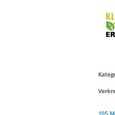
Kateg
Verkn
105
M