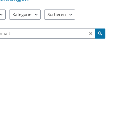
Kategorie
Sortieren
e verfügbar. Benutzen Sie "Pfeiltaste oben" und "Pfeiltaste unten"
5 Einträge verfügbar. Benutzen Sie "Pfeiltaste oben" und "Pfe
4 Einträge verfügbar. Benutzen Sie "Pfeiltas
ch Meldungen und Kommentaren