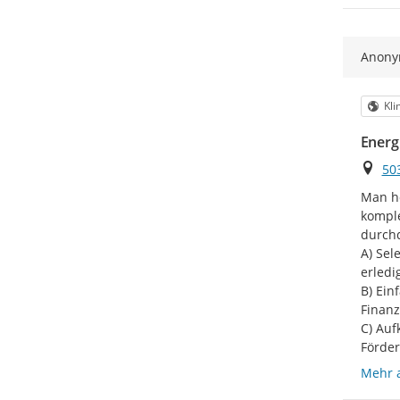
Anon
Kat
Kli
Energ
Ort
50
Man hö
komple
durchd
A) Sel
erledig
B) Ein
Finanz
C) Au
Förder
Mehr 