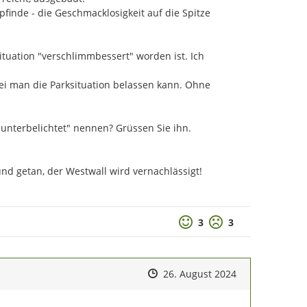
finde - die Geschmacklosigkeit auf die Spitze 
tuation "verschlimmbessert" worden ist. Ich 
ei man die Parksituation belassen kann. Ohne 
unterbelichtet" nennen? Grüssen Sie ihn.

und getan, der Westwall wird vernachlässigt! 
Positive Bewertung
Negative Bewertu
3
3
Zeitpunkt des Erstellens
Zeitpunkt des Erstellens
Zur Äußerung
26. August 2024
 erste Sitzung der Innenstadtkonferenz statt. Ein Teil