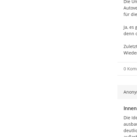
Die Un
Autove
für di
Ja, es
denn d
Zuletz
Wieder
0 Kom
Anon
Innen
Die Id
ausbau
deutli
außerh