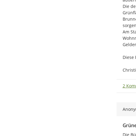
Die de
Grünfl
Brunne
sorgen
Am Sta
Wohnmö
Gelder
Diese 
Christ
2 Kom
Anon
Grüne
Die Bü