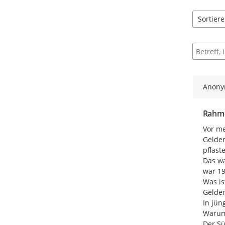
Sortier
5 Einträg
Suche na
Anon
Rahme
Vor me
Gelder
pflast
Das wa
war 19
Was is
Gelder
In jün
Warum?
Der Sü