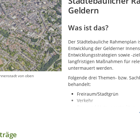
Städtebaulicher 
Geldern
Was ist das?
Der Städtebauliche Rahmenplan ist 
Entwicklung der Gelderner Innens
Entwicklungsstrategien sowie -zie
langfristigen Maßnahmen für rele
untermauert werden.
Innenstadt von oben
Folgende drei Themen- bzw. Sac
behandelt:
Freiraum/Stadtgrün
Verkehr
Bau- und Nutzungsstruktur
Der Städtebauliche Rahmenplan v
planerischen Ansätzen und Entwic
Gegebenheiten in der Planungspraxi
träge
diese Aktualisierung zu erarbeit