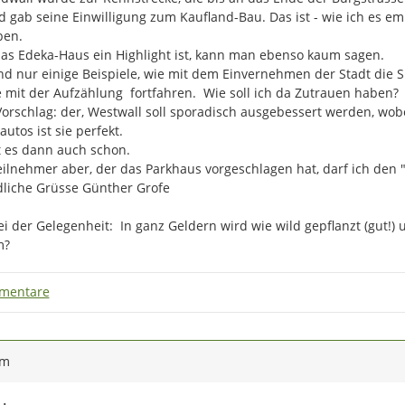
 gab seine Einwilligung zum Kaufland-Bau. Das ist - wie ich es emp
en.

as Edeka-Haus ein Highlight ist, kann man ebenso kaum sagen.

nd nur einige Beispiele, wie mit dem Einvernehmen der Stadt die Si
 mit der Aufzählung  fortfahren.  Wie soll ich da Zutrauen haben?

orschlag: der, Westwall soll sporadisch ausgebessert werden, wob
utos ist sie perfekt.

t es dann auch schon.

ilnehmer aber, der das Parkhaus vorgeschlagen hat, darf ich den "
liche Grüsse Günther Grofe

Bei der Gelegenheit:  In ganz Geldern wird wie wild gepflanzt (gut!) 
m?
mentare
ym
Am Freitag, den 14.06.24, fand die