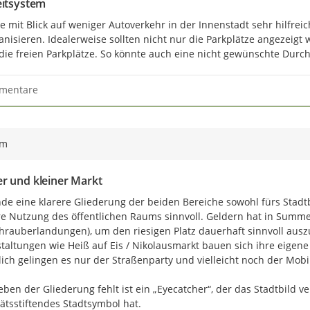
eitsystem
der sogenannten Entwicklungsstan
Rahmen eines Stadtrundganges, d
e mit Blick auf weniger Autoverkehr in der Innenstadt sehr hilfreic
analysiert. Es wurden die städt
anisieren. Idealerweise sollten nicht nur die Parkplätze angezeigt
1997 erläutert und anschließend 
die freien Parkplätze. So könnte auch eine nicht gewünschte Durch
betrachtet. Die Teilnehmenden sol
Sitzung einen detaillierteren und 
mentare
Auswahl der zu betrachtenden Flä
Anzahl der im Rahmenplan entha
überschritten hätte.
Die nachfolgenden Flächen wurde
ym
Großer und kleiner Markt
Glockengasse
r und kleiner Markt
Hartstraße
nde eine klarere Gliederung der beiden Bereiche sowohl fürs Stadtbil
Blockinnenbereich Issumer St
e Nutzung des öffentlichen Raums sinnvoll. Geldern hat in Summe
St.-Michael-Grundschule – Pa
rauberlandungen), um den riesigen Platz dauerhaft sinnvoll auszuf
Realschulgelände der ehemal
taltungen wie Heiß auf Eis / Nikolausmarkt bauen sich ihre eigen
Westwall
lich gelingen es nur der Straßenparty und vielleicht noch der Mobi
Ostwall
Nach dem Rundgang sind alle Tei
ben der Gliederung fehlt ist ein „Eyecatcher“, der das Stadtbild ve
eingekehrt und haben sich abschl
tätsstiftendes Stadtsymbol hat.
