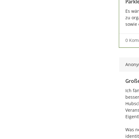
Parkl
Es wär
zu org
sowie 
0 Kom
Anon
Große
Ich fä
besser
Hubsch
Verans
Eigent
Was ne
identi