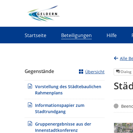
Portalnavigation
Startseite
Beteiligungen
Hilfe
Alle B
Gegenstände
Übersicht
Dialog
Stä
Vorstellung des Städtebaulichen
Rahmenplans
Informationspapier zum
Status
Beend
Stadtrundgang
Gruppenergebnisse aus der
Innenstadtkonferenz