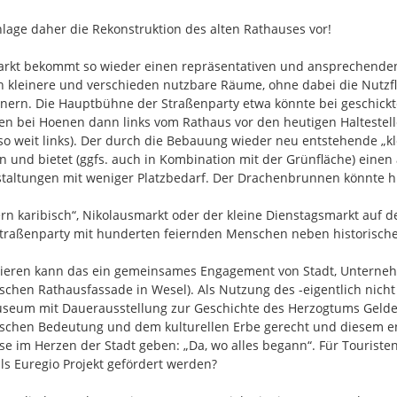
in eine Gruppenliste eintragen, d
hlage daher die Rekonstruktion des alten Rathauses vor!

rkt bekommt so wieder einen repräsentativen und ansprechenden B
h kleinere und verschieden nutzbare Räume, ohne dabei die Nutzf
inern. Die Hauptbühne der Straßenparty etwa könnte bei geschickt
en bei Hoenen dann links vom Rathaus vor den heutigen Haltestelle
so weit links). Der durch die Bebauung wieder neu entstehende „k
n und bietet (ggfs. auch in Kombination mit der Grünfläche) ein
taltungen mit weniger Platzbedarf. Der Drachenbrunnen könnte hie
rn karibisch“, Nikolausmarkt oder der kleine Dienstagsmarkt auf de
Straßenparty mit hunderten feiernden Menschen neben historischem 
ieren kann das ein gemeinsames Engagement von Stadt, Unternehm
ischen Rathausfassade in Wesel). Als Nutzung des -eigentlich nic
seum mit Dauerausstellung zur Geschichte des Herzogtums Gelder
ischen Bedeutung und dem kulturellen Erbe gerecht und diesem end
e im Herzen der Stadt geben: „Da, wo alles begann“. Für Touristen 
ls Euregio Projekt gefördert werden?
