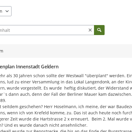
für die künftigen 15-20 Jahre als 
soll. Das Endprodukt dient zudem
en
Stadtentwicklungskonzeptes 2040
e verfügbar. Benutzen Sie "Pfeiltaste oben" und "Pfeiltaste unten"
ch Beiträgen und Kommentaren
Beteiligungsformate
Im Zuge der Aktualisierung des I
Akteursgruppen im Prozess einge
ym
des Forums für nachhaltige Stadte
Notwendigkeit zur Aktualisierung
nplan Innenstadt Geldern
wurden auch verwaltungsintern di
involviert.
hr als 30 Jahren schon sollte der Westwall "überplant" werden. Ein
ns, lud zu einer Versammlung in das Lokal Langendonk, an der Kir
Da die Planungen insbesondere u.
ern, wurde vorgestellt. Es wurde  heftig diskutiert, der Widerstand 
tangieren, wurden diese nun im Zu
r`s dann auch, denn der Fall der Berliner Mauer kam dazwischen. A
"Innenstadtkonferenz" mitgenomm
89.

Innenstadtkonferenz war, wird im
t seitdem geschehen? Herr Hoselmann, ich meine, der war Baudez
Innenstadtkonferenz - 1. S
ns, wenn ich von Krefeld komme, zu. Das ist auch heute noch furch
gerer Zeit wurde die Hartstrasse 2 x erneuert.  Beim 2. Mal wurde v
 Und es wurde danach nicht ansehnlicher.

dwall wurde zur Rennstrecke, die bis an das Ende der Burgstrasse 