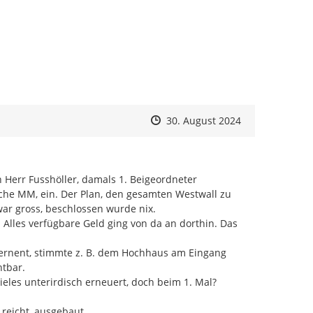
Leitlinie für die innerstädtische Entwicklung dienen
 als ein Baustein des Nachhaltigen
 (NSK 2040).
 zum Navigieren.
nnenstadtkonzepts werden die verschiedenen
bunden und beteiligt. So fand im Februar im Rahmen
Zeitpunkt des Erstellens
Zeitpunkt des Erstellens
Zur Äußerung
30. August 2024
ntwicklung ein erster Auftakt zur Vermittlung der
 des Städtebaulichen Rahmenplans statt. Im Weiteren
e Fachbereiche in einer ersten Beteiligungsrunde
 Herr Fusshöller, damals 1. Beigeordneter 
che MM, ein. Der Plan, den gesamten Westwall zu 
a. auch die Bürgerschaft oder die Innenstadtakteure
war gross, beschlossen wurde nix.

ge einer Öffentlichkeitsbeteiligung
lles verfügbare Geld ging von da an dorthin. Das 
en. Was Inhalt und Ergebnis der
 Nachfolgenden erläutert.
ernent, stimmte z. B. dem Hochhaus am Eingang 
itzung
tbar.

ieles unterirdisch erneuert, doch beim 1. Mal? 
reicht, ausgebaut.
