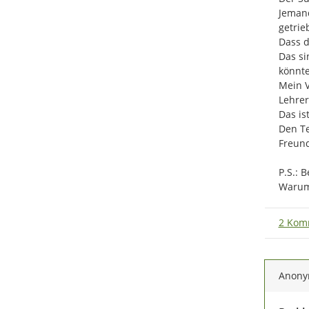
Jemand
getrieb
Dass d
Das si
könnte
Mein V
Lehrera
Das is
Den Te
Freund
P.S.: 
Waru
2 Kom
Anon