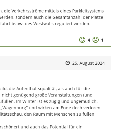
dorte (innerstädtische Potentialflächen) wurden im
er in drei Gruppen aufgeteilt wurde, begangen und
h, die Verkehrsströme mittels eines Parkleitsystems 
ebaulichen Zielsetzungen aus dem Rahmenplan von
 werden, sondern auch die Gesamtanzahl der Plätze 
die Problemlagen und Chancen der jeweiligen Flächen
fahrt bspw. des Westwalls reguliert werden.
lten auf diese Weise vorbereitend auf die zweite
konzentrierteren Blick auf die Flächen erhalten. Die
Positive Bewertung
Negative Bewertu
chen wurde vorab verwaltungsintern getroffen, da die
4
1
ltenden Flächen den Rahmen der Veranstaltungen
n behandelt:
Zeitpunkt des Erstellens
Zeitpunkt des Erstellens
Zur Äußerung
25. August 2024
d, die Aufenthaltsqualität, als auch für die 
raße – Parkplatz
 nicht genügend große Veranstaltungen (und 
rkplatz
üllen. Im Winter ist es zugig und ungemütlich, 
igen Realschule am Westwall (RsaW)
e „Wagenburg“ und wirken am Ende doch verloren. 
litätsschau, den Raum mit Menschen zu füllen.

lnehmenden im Co-Working in der Glockengasse
rschönert und auch das Potential für ein 
ießend weiter ausgetauscht und konnten sich bereits