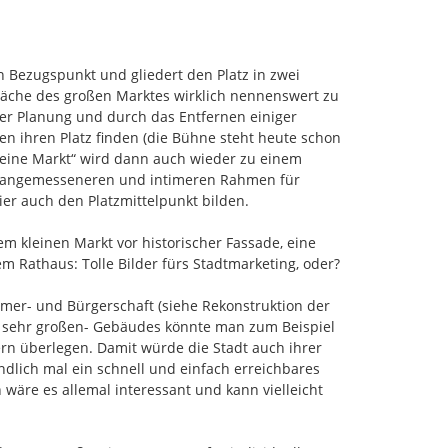
ie den begangenen Potentialflächen entsprach.
ezugspunkt und gliedert den Platz in zwei 
läche des großen Marktes wirklich nennenswert zu 
er Planung und durch das Entfernen einiger 
n ihren Platz finden (die Bühne steht heute schon 
leine Markt“ wird dann auch wieder zu einem 
en angemesseneren und intimeren Rahmen für 
r auch den Platzmittelpunkt bilden.

m kleinen Markt vor historischer Fassade, eine 
Rathaus: Tolle Bilder fürs Stadtmarketing, oder?

er- und Bürgerschaft (siehe Rekonstruktion der 
ht sehr großen- Gebäudes könnte man zum Beispiel 
n überlegen. Damit würde die Stadt auch ihrer 
lich mal ein schnell und einfach erreichbares 
wäre es allemal interessant und kann vielleicht 