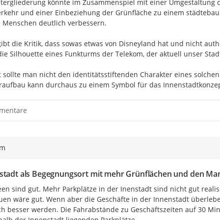
tergliederung könnte im Zusammenspiel mit einer Umgestaltung der
rkehr und einer Einbeziehung der Grünfläche zu einem städtebaul
e Menschen deutlich verbessern.

 gibt die Kritik, dass sowas etwas von Disneyland hat und nicht auth
ie Silhouette eines Funkturms der Telekom, der aktuell unser Stadt
t sollte man nicht den identitätsstiftenden Charakter eines solchen 
aufbau kann durchaus zu einem Symbol für das Innenstadtkonzep
mentare
ym
stadt als Begegnungsort mit mehr Grünflächen und den Ma
een sind gut. Mehr Parkplätze in der Inenstadt sind nicht gut reali
Innenstadtkonferenz - 2. S
en wäre gut. Wenn aber die Geschäfte in der Innenstadt überlebe
ch besser werden. Die Fahrabstände zu Geschäftszeiten auf 30 Min
Am darauffolgenden Freitag, den 2
alb der Innenstadt liegenden Parkplätze.
