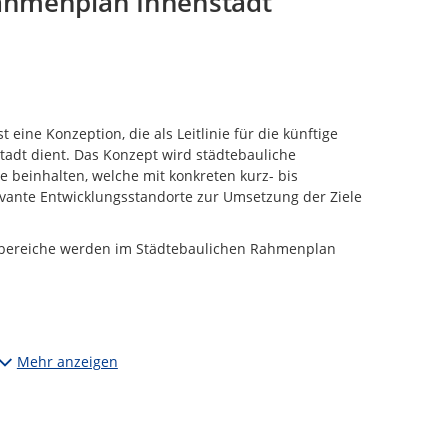
Rahmenplan Innenstadt
eine Konzeption, die als Leitlinie für die künftige
tadt dient. Das Konzept wird städtebauliche
le beinhalten, welche mit konkreten kurz- bis
vante Entwicklungsstandorte zur Umsetzung der Ziele
hbereiche werden im Städtebaulichen Rahmenplan
Mehr anzeigen
on 1997 entspricht nicht mehr in Gänze den heutigen
klungszielen, sodass eine Anpassung an die aktuellen
s erforderlich ist. Derzeit ist die Verwaltung dabei
en und neue Entwicklungsschwerpunkte zu setzen, die