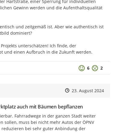
 Hartstraße, einer Sperrung für individuellen 
ichen Gewinn werden und die Aufenthaltsqualität 
entisch und zeitgemäß ist. Aber wie authentisch ist 
bild dominiert?

Projekts unterschätzen! Ich finde, der 
t und einen Aufbruch in die Zukunft werden.
Positive Bewertung
Negative Bewertu
6
2
Zeitpunkt des Erstellens
Zeitpunkt des Erstellens
Zur Äußerung
23. August 2024
rktplatz auch mit Bäumen bepflanzen
sierbar. Fahrradwege in der ganzen Stadt weiter 
itzung
n sollen, muss bei nicht mehr Autos der ÖPNV 
 reduzieren bei sehr guter Anbindung der 
1.06.24 fand die zweite Sitzung der