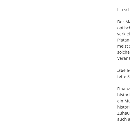
Ich sc
Der Ma
optisc
verkle
Platan
meist 
solche
Verans
„Gelde
fette 
Finanz
histor
ein Mu
histor
Zuhaus
auch a