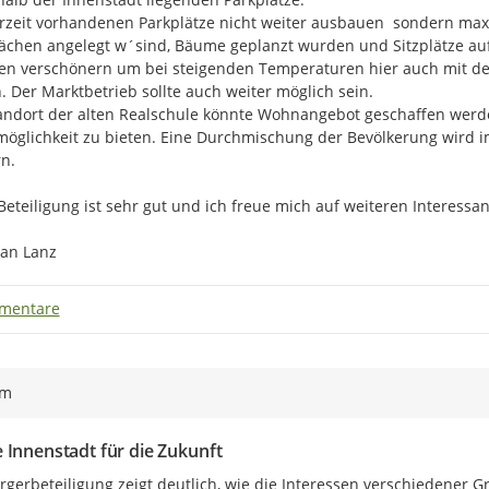
Innenstadtkonfernz statt. In dies
rzeit vorhandenen Parkplätze nicht weiter ausbauen  sondern max
"Arbeiten". In Arbeitsgruppen, d
ächen angelegt w´sind, Bäume geplanzt wurden und Sitzplätze aufg
für Zielsetzungen und Maßnahmen 
n verschönern um bei steigenden Temperaturen hier auch mit den 
ausgearbeitet. In konstruktiven 
. Der Marktbetrieb sollte auch weiter möglich sein.

verschiedenen Akteursgruppen sind
ndort der alten Realschule könnte Wohnangebot geschaffen werd
glichkeit zu bieten. Eine Durchmischung der Bevölkerung wird im
Zuvor bot auch der Gastvortrag 
n.

einige Anregungen, der über These
aber auch Negativbeispielen zeig
Beteiligung ist sehr gut und ich freue mich auf weiteren Interessan
aber auch abgewertet werden kö
Die erarbeiteten Ideen der jewei
ian Lanz
vorgestellt, sodass die Teilnehm
aus den anderen Gruppen erhasch
mentare
Interessierten und Betroffenen de
digital zusammengefasst worden 
Aus den Ideensammlungen in den 
ym
Innenstadtkonferenz sowie aus de
sich gemeinsame übergeordnete 
Innenstadtentwicklung verfolgt wer
 Innenstadt für die Zukunft
Ausbau der Grünstrukturen
:
rgerbeteiligung zeigt deutlich, wie die Interessen verschiedener G