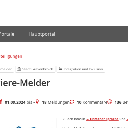
Portale
Hauptportal
eteiligungen
lmelder
Stadt Grevenbroich
Integration und Inklusion
iere-Melder
eitraum
Meldungen
Kommentare
Bewertun
01.09.2024
bis
-
18
Meldungen
10
Kommentare
136
Be
Zu den Infos in
→ Einfacher Sprache
und