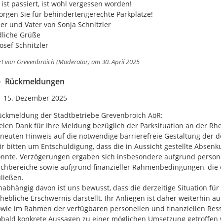
 ist passiert, ist wohl vergessen worden!

sorgen Sie für behindertengerechte Parkplätze!

er und Vater von Sonja Schnitzler

liche Grüße

osef Schnitzler
rt von
Grevenbroich (Moderator)
am 30. April 2025
Rückmeldungen
Zeitpunkt des Erstellens
15. Dezember 2025
ckmeldung der Stadtbetriebe Grevenbroich AöR:

elen Dank für Ihre Meldung bezüglich der Parksituation an der Rhe
neuten Hinweis auf die notwendige barrierefreie Gestaltung der do
r bitten um Entschuldigung, dass die in Aussicht gestellte Absenk
nnte. Verzögerungen ergaben sich insbesondere aufgrund persone
chbereiche sowie aufgrund finanzieller Rahmenbedingungen, die
ließen.

abhängig davon ist uns bewusst, dass die derzeitige Situation fü
hebliche Erschwernis darstellt. Ihr Anliegen ist daher weiterhin
wie im Rahmen der verfügbaren personellen und finanziellen Ress
bald konkrete Aussagen zu einer möglichen Umsetzung getroffen 