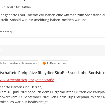
Zeitpunkt des Erstellens
23. März um 08:46
hr geehrte Frau Thiemt! Wir haben eine Anfrage zum Sachstand an
stellt. Sobald wir Rückmeldung haben, melden wir uns.
mentare
ym
egorie
Status
ht barrierefreie Haltestellen
In Bearbeitung
tschaftete Parkplätze Rheydter Straße Elsen, hohe Bordstei
515 Grevenbroich, Rheydter Straße
eehrte Damen und Herren,

s am 10. Juni 2021habe ich dem Bürgermeister Krützen die Parkplat
ntwort kam 23. September 2021 von Herrn Tups Stephan, mit der Na
nken, es war nur beabsichtigt!
