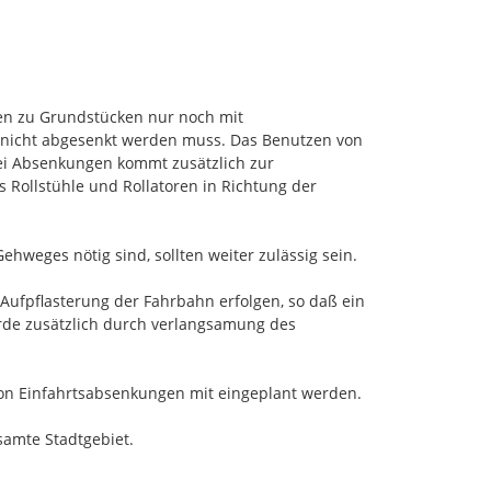
t.
 sind angeboren.
en aber später.
n zu Grundstücken nur noch mit 
nicht abgesenkt werden muss. Das Benutzen von 
ei Absenkungen kommt zusätzlich zur 
ollstühle und Rollatoren in Richtung der 
nbroich?
eges nötig sind, sollten weiter zulässig sein.

.
ufpflasterung der Fahrbahn erfolgen, so daß ein 
rde zusätzlich durch verlangsamung des 
on Einfahrtsabsenkungen mit eingeplant werden.

samte Stadtgebiet.