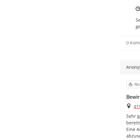
Se
ge
0 Kom
Anon
Kat
Nic
Bewir
Ort
41
Sehr g
bereit
Eine A
abzuse