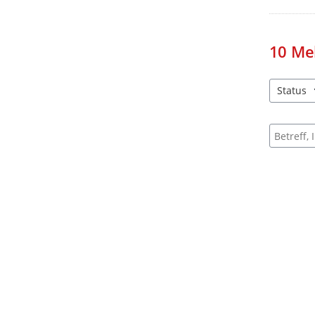
10
Me
Status
1 Einträg
Suche na