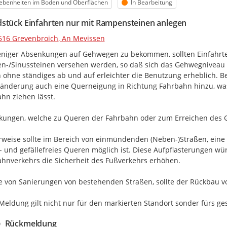
egorie
Status
ebenheiten im Boden und Oberflächen
In Bearbeitung
Dann brauchen sie Barrierefreihei
Drei Prozent aller Behinderungen
stück Einfahrten nur mit Rampensteinen anlegen
Die meisten Behinderungen komm
516 Grevenbroich, An Mevissen
Zum Beispiel:
- weil man krank ist
iger Absenkungen auf Gehwegen zu bekommen, sollten Einfahrte
- weil man einen Unfall hat
-/Sinussteinen versehen werden, so daß sich das Gehwegniveau 
- weil man älter wird.
ohne ständiges ab und auf erleichter die Benutzung erheblich. B
nderung auch eine Querneigung in Richtung Fahrbahn hinzu, was R
Welche Barrieren gibt es in Greve
hn ziehen lässt.

Barriere ist ein Fachwort.
Barriere heißt:
ungen, welche zu Queren der Fahrbahn oder zum Erreichen des Gehw
Man kann etwas nicht gut machen
Zum Beispiel:
rweise sollte im Bereich von einmündenden (Neben-)Straßen, eine A
- weil es zu eng ist
- und gefällefreies Queren möglich ist. Diese Aufpflasterungen wü
- weil man nicht gut sehen kann
hnverkehrs die Sicherheit des Fußverkehrs erhöhen.

Sie sehen eine Barriere?
Zum Beispiel:
 von Sanierungen von bestehenden Straßen, sollte der Rückbau v
- Eine Straße ist schlecht.
- Eine Tür ist zu schwer.
Meldung gilt nicht nur für den markierten Standort sonder fürs ge
- Ein Weg ist zu holprig.
Rückmeldung
Dann können Sie uns das sagen.