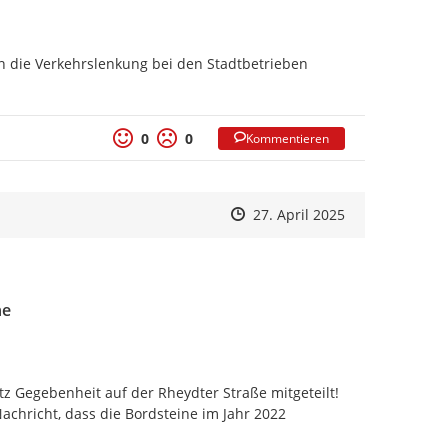
 die Verkehrslenkung bei den Stadtbetrieben 
0
0
Kommentieren
Zeitpunkt des Erstellens
Zeitpunkt des Erstellens
Zur Äußerung
27. April 2025
ne
z Gegebenheit auf der Rheydter Straße mitgeteilt!

chricht, dass die Bordsteine im Jahr 2022 