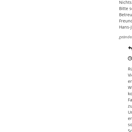
Nichts
Bitte 
Betreu
Freund
Hans-J
geände
Rü
Vi
er
Wi
ko
Fa
zu
Un
er
so
So