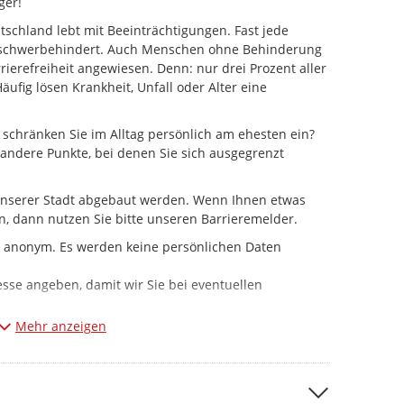
ger!
utschland lebt mit Beeinträchtigungen. Fast jede
t schwerbehindert. Auch Menschen ohne Behinderung
rierefreiheit angewiesen. Denn: nur drei Prozent aller
fig lösen Krankheit, Unfall oder Alter eine
 schränken Sie im Alltag persönlich am ehesten ein?
 andere Punkte, bei denen Sie sich ausgegrenzt
n unserer Stadt abgebaut werden. Wenn Ihnen etwas
en, dann nutzen Sie bitte unseren Barrieremelder.
h anonym. Es werden keine persönlichen Daten
sse angeben, damit wir Sie bei eventuellen
Mehr anzeigen
: Aktuell dient der Barrieremelder vorrangig zur
broicher Stadtgebiet. Bitte haben Sie Verständnis
e zeitnahe Beseitigung der gemeldeten Barriere möglich
selbstverständlich, bestehende Barrieren kontinuierlich