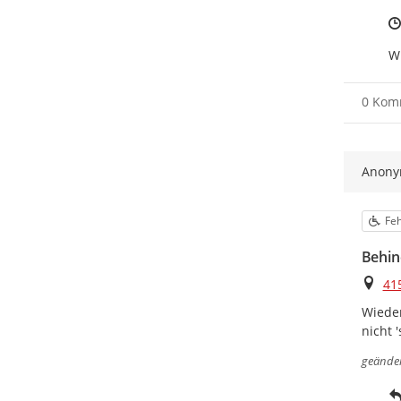
Wi
0 Kom
Anon
Kat
Feh
Behin
Ort
41
Wieder
nicht 
geände