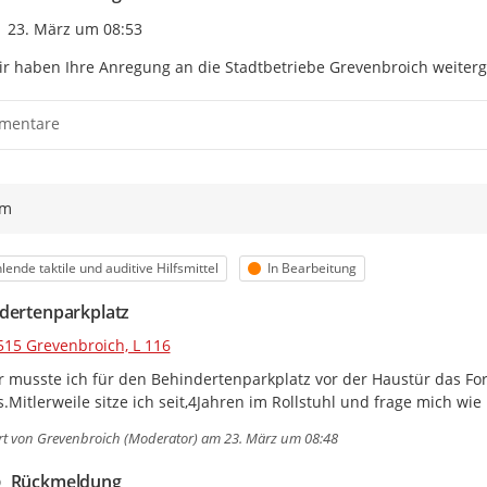
Sie können das im Barrieremelde
Zeitpunkt des Erstellens
23. März um 08:53
Die Meldung ist anonym.
r haben Ihre Anregung an die Stadtbetriebe Grevenbroich weiterge
Das heißt:
Wir sagen nicht:
Wer hat die Meldung gemacht?
mentare
Sie können uns aber Ihre E-Mail-
Dann können wir Sie fragen.
Wichtig:
ym
Der Barrieremelder ist für Greven
Sie können Barrieren melden.
Aber wir können die Barrieren ni
egorie
Status
lende taktile und auditive Hilfsmittel
In Bearbeitung
Wir wollen aber alle Barrieren i
dertenparkplatz
Und wir wollen allen Menschen in
515 Grevenbroich, L 116
Der Text wurde mit
SUMM.AI
in Einfache Sprach
maschinell erfolgen und es keine menschliche Pr
 musste ich für den Behindertenparkplatz vor der Haustür das Form
's.Mitlerweile sitze ich seit,4Jahren im Rollstuhl und frage mich wi
rt von
Grevenbroich (Moderator)
am 23. März um 08:48
Rückmeldung