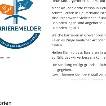
Liebe Mitbürgerinnen und Mitbür
Mehr als jede dritte Person in De
zehnte Person in Deutschland is
sind irgendwann vielleicht auf Bar
Behinderungen sind angeboren. Häu
Behinderung aus.
Welche Barrieren in Grevenbroich
Seien es Dinge baulicher Art oder
fühlen.
Helfen Sie mit, dass Barrieren i
auffällt, das wir verbessern könn
eneriert
Die Meldung erfolgt grundsätzlic
ausgegeben.
Gerne können Sie Ihre E-Mail-Adre
Rückfragen kontaktieren können.
Ein wichtiger Hinweis zum Schluss
Erfassung von Barrieren im Greven
dafür, dass in vielen Fällen kein
orien
sein wird. Unser Ziel ist es aber 