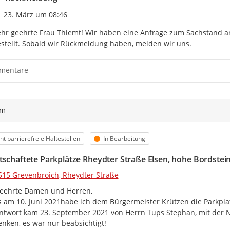
Zeitpunkt des Erstellens
23. März um 08:46
hr geehrte Frau Thiemt! Wir haben eine Anfrage zum Sachstand an
stellt. Sobald wir Rückmeldung haben, melden wir uns.
mentare
ym
egorie
Status
ht barrierefreie Haltestellen
In Bearbeitung
tschaftete Parkplätze Rheydter Straße Elsen, hohe Bordstei
515 Grevenbroich, Rheydter Straße
eehrte Damen und Herren,

s am 10. Juni 2021habe ich dem Bürgermeister Krützen die Parkplat
ntwort kam 23. September 2021 von Herrn Tups Stephan, mit der Na
nken, es war nur beabsichtigt!
