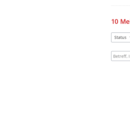
10
Me
Status
1 Einträg
Suche na