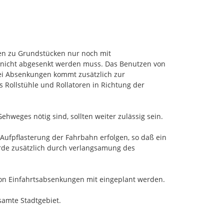
t.
 sind angeboren.
en aber später.
n zu Grundstücken nur noch mit 
nicht abgesenkt werden muss. Das Benutzen von 
ei Absenkungen kommt zusätzlich zur 
ollstühle und Rollatoren in Richtung der 
nbroich?
eges nötig sind, sollten weiter zulässig sein.

.
ufpflasterung der Fahrbahn erfolgen, so daß ein 
rde zusätzlich durch verlangsamung des 
on Einfahrtsabsenkungen mit eingeplant werden.

samte Stadtgebiet.