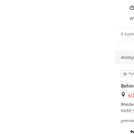
Wi
0 Kom
Anon
Kat
Feh
Behin
Ort
41
Wieder
nicht 
geände