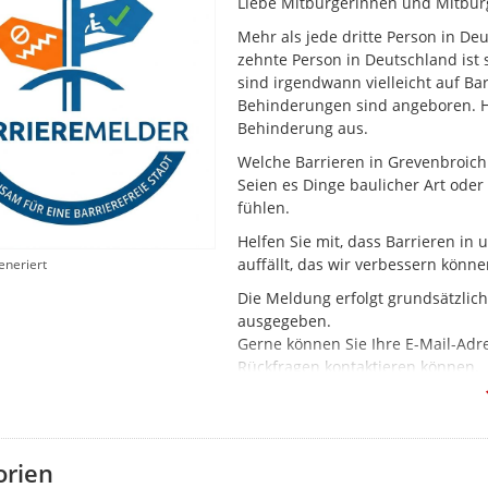
Liebe Mitbürgerinnen und Mitbür
Mehr als jede dritte Person in De
zehnte Person in Deutschland is
sind irgendwann vielleicht auf Bar
Behinderungen sind angeboren. Häu
Behinderung aus.
Welche Barrieren in Grevenbroich
Seien es Dinge baulicher Art oder
fühlen.
Helfen Sie mit, dass Barrieren i
auffällt, das wir verbessern könn
eneriert
Die Meldung erfolgt grundsätzlic
ausgegeben.
Gerne können Sie Ihre E-Mail-Adre
Rückfragen kontaktieren können.
Ein wichtiger Hinweis zum Schluss
Erfassung von Barrieren im Greven
dafür, dass in vielen Fällen kein
orien
sein wird. Unser Ziel ist es aber 