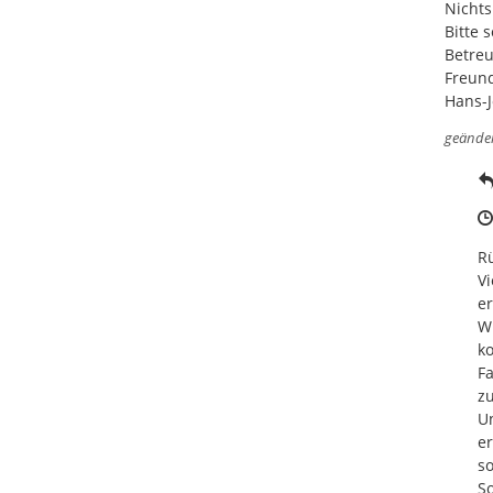
Nichts
Bitte 
Betreu
Freund
Hans-J
geände
Rü
Vi
er
Wi
ko
Fa
zu
Un
er
so
So