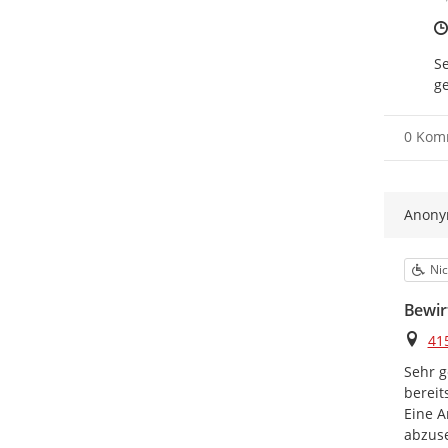
Se
ge
0 Kom
Anon
Kat
Nic
Bewir
Ort
41
Sehr g
bereit
Eine A
abzuse