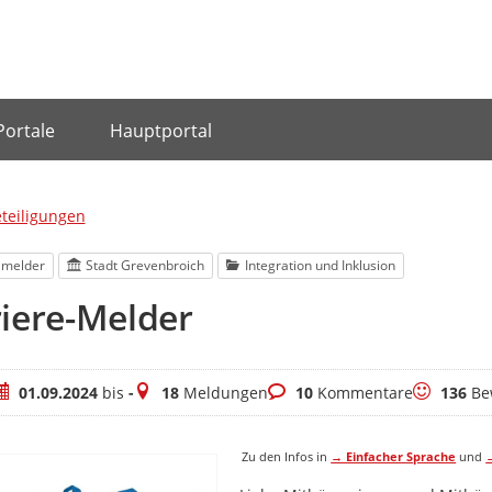
Portale
Hauptportal
eteiligungen
lmelder
Stadt Grevenbroich
Integration und Inklusion
iere-Melder
eitraum
Meldungen
Kommentare
Bewertun
01.09.2024
bis
-
18
Meldungen
10
Kommentare
136
Be
Zu den Infos in
→ Einfacher Sprache
und