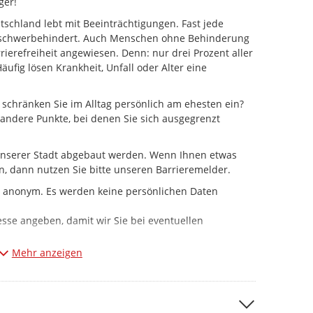
ger!
utschland lebt mit Beeinträchtigungen. Fast jede
t schwerbehindert. Auch Menschen ohne Behinderung
rierefreiheit angewiesen. Denn: nur drei Prozent aller
fig lösen Krankheit, Unfall oder Alter eine
 schränken Sie im Alltag persönlich am ehesten ein?
 andere Punkte, bei denen Sie sich ausgegrenzt
n unserer Stadt abgebaut werden. Wenn Ihnen etwas
en, dann nutzen Sie bitte unseren Barrieremelder.
h anonym. Es werden keine persönlichen Daten
sse angeben, damit wir Sie bei eventuellen
Mehr anzeigen
: Aktuell dient der Barrieremelder vorrangig zur
broicher Stadtgebiet. Bitte haben Sie Verständnis
e zeitnahe Beseitigung der gemeldeten Barriere möglich
selbstverständlich, bestehende Barrieren kontinuierlich