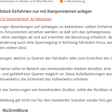
egorie
Status
ebenheiten im Boden und Oberflächen
In Bearbeitung
Dann brauchen sie Barrierefreihei
Drei Prozent aller Behinderungen
stück Einfahrten nur mit Rampensteinen anlegen
Die meisten Behinderungen komm
516 Grevenbroich, An Mevissen
Zum Beispiel:
- weil man krank ist
iger Absenkungen auf Gehwegen zu bekommen, sollten Einfahrte
- weil man einen Unfall hat
-/Sinussteinen versehen werden, so daß sich das Gehwegniveau 
- weil man älter wird.
ohne ständiges ab und auf erleichter die Benutzung erheblich. B
nderung auch eine Querneigung in Richtung Fahrbahn hinzu, was R
Welche Barrieren gibt es in Greve
hn ziehen lässt.

Barriere ist ein Fachwort.
Barriere heißt:
ungen, welche zu Queren der Fahrbahn oder zum Erreichen des Gehw
Man kann etwas nicht gut machen
Zum Beispiel:
rweise sollte im Bereich von einmündenden (Neben-)Straßen, eine A
- weil es zu eng ist
- und gefällefreies Queren möglich ist. Diese Aufpflasterungen wü
- weil man nicht gut sehen kann
hnverkehrs die Sicherheit des Fußverkehrs erhöhen.

Sie sehen eine Barriere?
Zum Beispiel:
 von Sanierungen von bestehenden Straßen, sollte der Rückbau v
- Eine Straße ist schlecht.
- Eine Tür ist zu schwer.
Meldung gilt nicht nur für den markierten Standort sonder fürs ge
- Ein Weg ist zu holprig.
Rückmeldung
Dann können Sie uns das sagen.