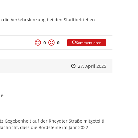
 die Verkehrslenkung bei den Stadtbetrieben 
0
0
Kommentieren
Zeitpunkt des Erstellens
Zeitpunkt des Erstellens
Zur Äußerung
27. April 2025
ne
z Gegebenheit auf der Rheydter Straße mitgeteilt!

chricht, dass die Bordsteine im Jahr 2022 