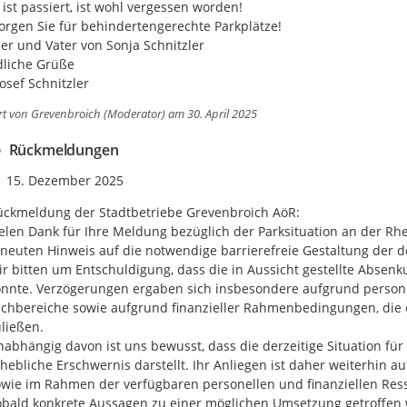
 ist passiert, ist wohl vergessen worden!

sorgen Sie für behindertengerechte Parkplätze!

er und Vater von Sonja Schnitzler

liche Grüße

osef Schnitzler
rt von
Grevenbroich (Moderator)
am 30. April 2025
Rückmeldungen
Zeitpunkt des Erstellens
15. Dezember 2025
ckmeldung der Stadtbetriebe Grevenbroich AöR:

elen Dank für Ihre Meldung bezüglich der Parksituation an der Rhe
neuten Hinweis auf die notwendige barrierefreie Gestaltung der do
r bitten um Entschuldigung, dass die in Aussicht gestellte Absenk
nnte. Verzögerungen ergaben sich insbesondere aufgrund persone
chbereiche sowie aufgrund finanzieller Rahmenbedingungen, die
ließen.

abhängig davon ist uns bewusst, dass die derzeitige Situation fü
hebliche Erschwernis darstellt. Ihr Anliegen ist daher weiterhin
wie im Rahmen der verfügbaren personellen und finanziellen Ress
bald konkrete Aussagen zu einer möglichen Umsetzung getroffen 