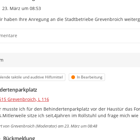
Sie können das im Barrieremelde
Zeitpunkt des Erstellens
23. März um 08:53
Die Meldung ist anonym.
r haben Ihre Anregung an die Stadtbetriebe Grevenbroich weiterge
Das heißt:
Wir sagen nicht:
Wer hat die Meldung gemacht?
mentare
Sie können uns aber Ihre E-Mail-
Dann können wir Sie fragen.
Wichtig:
ym
Der Barrieremelder ist für Greven
Sie können Barrieren melden.
Aber wir können die Barrieren ni
egorie
Status
lende taktile und auditive Hilfsmittel
In Bearbeitung
Wir wollen aber alle Barrieren i
dertenparkplatz
Und wir wollen allen Menschen in
515 Grevenbroich, L 116
Der Text wurde mit
SUMM.AI
in Einfache Sprach
maschinell erfolgen und es keine menschliche Pr
 musste ich für den Behindertenparkplatz vor der Haustür das Form
's.Mitlerweile sitze ich seit,4Jahren im Rollstuhl und frage mich wi
rt von
Grevenbroich (Moderator)
am 23. März um 08:48
Rückmeldung