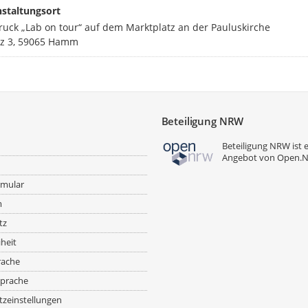
staltungsort
ruck „Lab on tour“ auf dem Marktplatz an der Pauluskirche
tz 3, 59065 Hamm
Beteiligung NRW
Beteiligung NRW ist 
Angebot von
Open.
rmular
m
tz
iheit
rache
prache
zeinstellungen