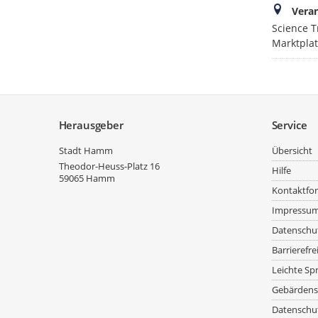
Veran
Science T
Marktpla
Service
Herausgeber
Service
Stadt Hamm
Übersicht
Theodor-Heuss-Platz 16
Hilfe
59065
Hamm
Kontaktfo
Impressu
Datenschu
Barrierefre
Leichte Sp
Gebärdens
Datenschut