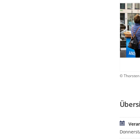
© Thorsten
Übers
Vera
Donnersta