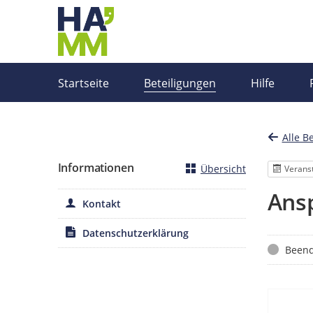
Portalnavigation
Startseite
Beteiligungen
Hilfe
Alle B
Informationen
Übersicht
Verans
Ansp
Kontakt
Datenschutzerklärung
Status
Beend