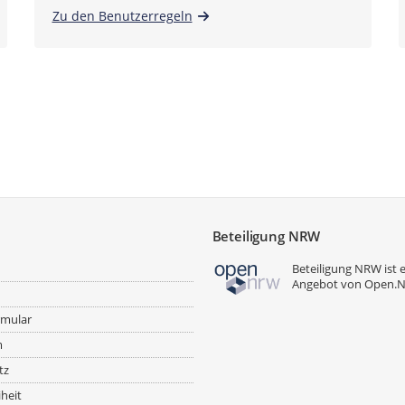
Zu den Benutzerregeln
Beteiligung NRW
Beteiligung NRW ist 
Angebot von
Open.
rmular
m
tz
iheit