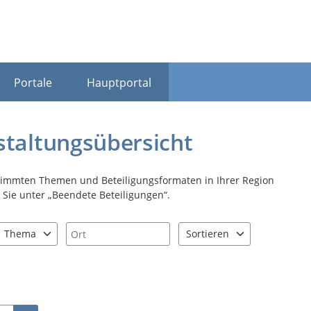
Portale
Hauptportal
staltungsübersicht
stimmten Themen und Beteiligungsformaten in Ihrer Region
Sie unter „Beendete Beteiligungen“.
Ort
Thema
Sortieren
nd "Pfeiltaste unten" zum Navigieren.
zen Sie "Pfeiltaste oben" und "Pfeiltaste unten" zum Navigieren.
1 Einträge verfügbar. Benutzen Sie "Pfeiltaste oben" und "Pfeiltast
2 Einträge verfügbar. Benutz