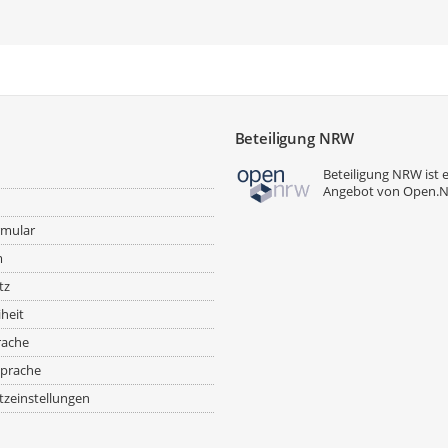
Beteiligung NRW
Beteiligung NRW ist 
Angebot von
Open.
rmular
m
tz
iheit
rache
prache
zeinstellungen