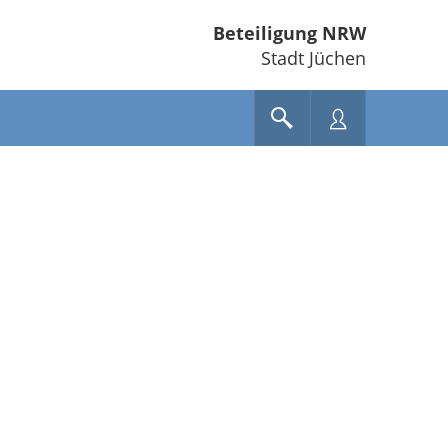
Beteiligung NRW
Stadt Jüchen
e unten" zum Navigieren.
en Sie "Pfeiltaste oben" und "Pfeiltaste unten" zum Navigieren.