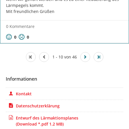
Lärmpegels kommt.

Mit freundlichen Grüßen
0 Kommentare
Positive Bewertung
Negative Bewertung
0
0
1 - 10 von 46
Informationen
Kontakt
Datenschutzerklärung
Entwurf des Lärmaktionsplanes
(Download *.pdf 1.2 MB)