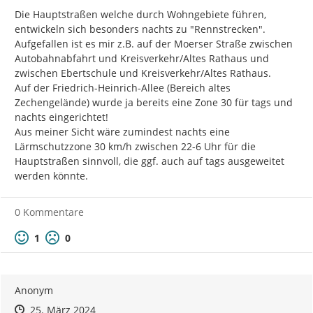
Die Hauptstraßen welche durch Wohngebiete führen, 
entwickeln sich besonders nachts zu "Rennstrecken".

Aufgefallen ist es mir z.B. auf der Moerser Straße zwischen 
Autobahnabfahrt und Kreisverkehr/Altes Rathaus und 
zwischen Ebertschule und Kreisverkehr/Altes Rathaus.

Auf der Friedrich-Heinrich-Allee (Bereich altes 
Zechengelände) wurde ja bereits eine Zone 30 für tags und 
nachts eingerichtet!

Aus meiner Sicht wäre zumindest nachts eine 
Lärmschutzzone 30 km/h zwischen 22-6 Uhr für die 
Hauptstraßen sinnvoll, die ggf. auch auf tags ausgeweitet 
werden könnte.
0 Kommentare
Positive Bewertung
Negative Bewertung
1
0
Anonym
Zeitpunkt des Erstellens
Zeitpunkt des Erstellens
Zur Äußerung
25. März 2024