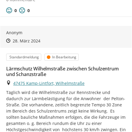
Positive Bewertung
Negative Bewertung
0
0
Anonym
Zeitpunkt des Erstellens
Zeitpunkt des Erstellens
Zur Äußerung
28. März 2024
Kategorie
Status
Standardmeldung
In Bearbeitung
Lärmschutz Wilhelmstraße zwischen Schulzentrum
und Schanzstraße
Ort
47475 Kamp-Lintfort, Wilhelmstraße
Täglich wird die Wilhelmstraße zur Rennstrecke und 
dadurch zur Lärmbelästigung für die Anwohner  der Pelton-
Straße. Die vorhandene, zeitlich begrenzte Tempo 30 Zone 
im Bereich des Schulzentrums zeigt keine Wirkung.  Es 
sollten bauliche Maßnahmen erfolgen, die die Fahrzeuge im 
gesamten o. g. Bereich rundum die Uhr zu einer 
Höchstgeschwindigkeit von  höchstens 30 km/h zwingen. Ein 