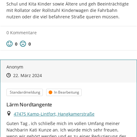
Schul und Kita Kinder sowie Ältere und geh Beeinträchtigte 
mit Rollator oder Rollstuhl Kinderwagen die Fahrbahn 
nutzen oder die viel befahrene Straße queren müssen.
0 Kommentare
Positive Bewertung
Negative Bewertung
0
0
Anonym
Zeitpunkt des Erstellens
Zeitpunkt des Erstellens
Zur Äußerung
22. März 2024
Kategorie
Status
Standardmeldung
In Bearbeitung
Lärm Nordtangente
Ort
47475 Kamp-Lintfort, Hangkamerstraße
Guten Tag , ich schließe mich im vollen Umfang meiner 
Nachbarin Kati Kunze an. Ich würde mich sehr freuen, 
wenn wir gehört werden und es zu einer Reduzierung des 