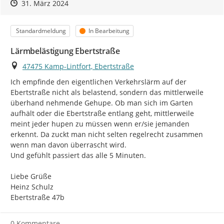
Zeitpunkt des Erstellens
Zeitpunkt des Erstellens
Zur Äußerung
31. März 2024
Umgebungslärmportal
des Ministeriums für Umwelt,
Naturschutz und Verkehr des Landes Nordrhein-Westfalen.
Kategorie
Status
Standardmeldung
In Bearbeitung
Im Umgebungslärmportal finden Sie auch alle Lärmkarten
der 4. Runde für Nordrhein-Westfalen im
Lärmkartenviewer
Lärmbelästigung Ebertstraße
NRW
.
Ort
47475 Kamp-Lintfort, Ebertstraße
[1]
in NRW sind dies die Städte und Gemeinden
Ich empfinde den eigentlichen Verkehrslärm auf der 
[2]
Landesamt für Natur, Umwelt und Verbraucherschutz
Ebertstraße nicht als belastend, sondern das mittlerweile 
des Landes NRW
überhand nehmende Gehupe. Ob man sich im Garten 
aufhält oder die Ebertstraße entlang geht, mittlerweile 
meint jeder hupen zu müssen wenn er/sie jemanden 
erkennt. Da zuckt man nicht selten regelrecht zusammen 
wenn man davon überrascht wird.

Und gefühlt passiert das alle 5 Minuten.

Liebe Grüße

Heinz Schulz

Ebertstraße 47b
0 Kommentare