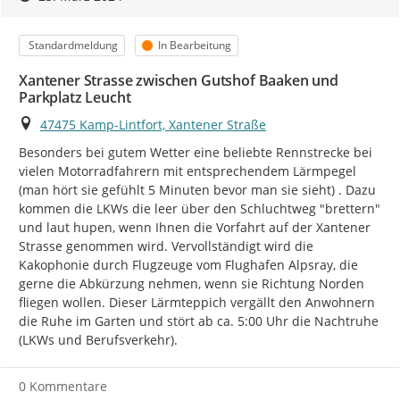
Kategorie
Status
Standardmeldung
In Bearbeitung
Xantener Strasse zwischen Gutshof Baaken und
Parkplatz Leucht
Ort
47475 Kamp-Lintfort, Xantener Straße
Besonders bei gutem Wetter eine beliebte Rennstrecke bei 
vielen Motorradfahrern mit entsprechendem Lärmpegel 
(man hört sie gefühlt 5 Minuten bevor man sie sieht) . Dazu 
kommen die LKWs die leer über den Schluchtweg "brettern" 
und laut hupen, wenn Ihnen die Vorfahrt auf der Xantener 
Strasse genommen wird. Vervollständigt wird die 
Kakophonie durch Flugzeuge vom Flughafen Alpsray, die 
gerne die Abkürzung nehmen, wenn sie Richtung Norden 
fliegen wollen. Dieser Lärmteppich vergällt den Anwohnern 
die Ruhe im Garten und stört ab ca. 5:00 Uhr die Nachtruhe 
(LKWs und Berufsverkehr).
0 Kommentare