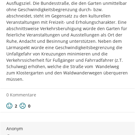
Ausflugsziel. Die Bundesstraße, die den Garten unmittelbar 
ohne Geschwindigkeitsbegrenzung durch- bzw. 
Verschieben oder vergrößern Sie den Kartenausschnitt
abschneidet, steht im Gegensatz zu den kulturellen 
bei Bedarf
Veranstaltungen mit Freizeit- und Erholungscharakter. Eine 
Markieren Sie einen Ort mit der Maus in der Karte oder
abschnittsweise Verkehrsberuhigung würde den Garten für 
suchen Sie eine bestimmte Adresse, auf den / die sich
feierliche Veranstaltungen und Ausstellungen als Ort der 
Ihr Hinweis bezieht
Ruhe, Andacht und Besinnung unterstützen. Neben dem 
Teilen Sie uns Ihre Meinung in den entsprechenden
Lärmaspekt würde eine Geschwindigkeitsbegrenzung die 
Textfeldern bis zum 02.04.2024 mit. Die Angabe der E-
Unfallgefahr von Kreuzungen minimieren und die 
Mail-Adresse ist dabei freiwillig und dient lediglich dem
Verkehrssicherheit für Fußgänger und Fahrradfahrer (z.T. 
am Eingabefeld beschriebenen Zweck.
Schulweg) erhöhen, welche die Straße vom  Wandelweg 
zum Klostergarten und den Waldwanderwegen überqueren 
Wie geht es weiter?
müssen.
Die Eingaben werden ausgewertet und bei der Erstellung
des Planentwurfs bzw. der Überprüfung des
0 Kommentare
Lärmaktionsplans berücksichtigt. Nach Auswertung der
Eingaben aus dieser Phase wird der Lärmaktionsplan
Positive Bewertung
Negative Bewertung
2
0
beschlossen und bekannt gegeben.
Wo finden Sie weitere Informationen?
Anonym
Umfangreiche Informationen zu den Themen
Lärmkartierung und Lärmaktionsplanung finden Sie im