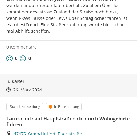
werden unüberhörbar laut überholt. Zu allem Überfluss 
kommt der desaströse Zustand der Straße noch hinzu, 
wenn PKWs, Busse oder LKWs über Schlaglöcher fahren ist 
es ruhestörend. Eine Straßensanierung würde hier schon 
mal Abhilfe schaffen.
0 Kommentare
Positive Bewertung
Negative Bewertung
0
0
B. Kaiser
Zeitpunkt des Erstellens
Zeitpunkt des Erstellens
Zur Äußerung
26. März 2024
Kategorie
Status
Standardmeldung
In Bearbeitung
Lärmschutz auf Hauptstraßen die durch Wohngebiete
führen
Ort
47475 Kamp-Lintfort, Ebertstraße