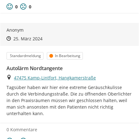
Positive Bewertung
Negative Bewertung
0
0
Anonym
Zeitpunkt des Erstellens
Zeitpunkt des Erstellens
Zur Äußerung
25. März 2024
Kategorie
Status
Standardmeldung
In Bearbeitung
Autolärm Nordtangente
Ort
47475 Kamp-Lintfort, Hangkamerstraße
Tagsüber haben wir hier eine extreme Geräuschkulisse 
durch die Verbindungsstraße. Die zu öffnenden Oberlichter 
in den Praxisräumen müssen wir geschlossen halten, weil 
man sich ansonsten mit den Patienten nicht richtig 
unterhalten kann.
0 Kommentare