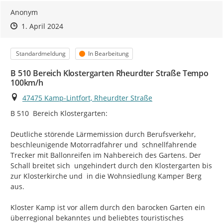
bringen Sie sich mit konkreten Vorschlägen zur Minderung
Anonym
einer Lärmbelastung ein. Wir freuen uns über Ihren Beitrag!
Zeitpunkt des Erstellens
Zeitpunkt des Erstellens
Zur Äußerung
1. April 2024
Und so können sie uns Ihre Hinweise melden:
Klicken Sie auf den Button
Ihre Meldung
nach diesem
Kategorie
Status
Standardmeldung
In Bearbeitung
Text
[Wählen Sie die relevante Lärmkarte oben rechts im
B 510 Bereich Klostergarten Rheurdter Straße Tempo
Kartenausschnitt über das entsprechende Icon
(24h-
100km/h
Pegel für Hauptverkehrsstraßen, Großflughäfen oder
Ort
47475 Kamp-Lintfort, Rheurdter Straße
nicht bundeseigene Haupteisenbahnstrecken)] Machen
Sie sich mit der Bedeutung der unterschiedlichen
B 510  Bereich Klostergarten:

Farben vertraut:
Deutliche störende Lärmemission durch Berufsverkehr, 
beschleunigende Motorradfahrer und  schnellfahrende 
Trecker mit Ballonreifen im Nahbereich des Gartens. Der 
Schall breitet sich  ungehindert durch den Klostergarten bis 
zur Klosterkirche und  in die Wohnsiedlung Kamper Berg 
aus.

Kloster Kamp ist vor allem durch den barocken Garten ein 
überregional bekanntes und beliebtes touristisches 