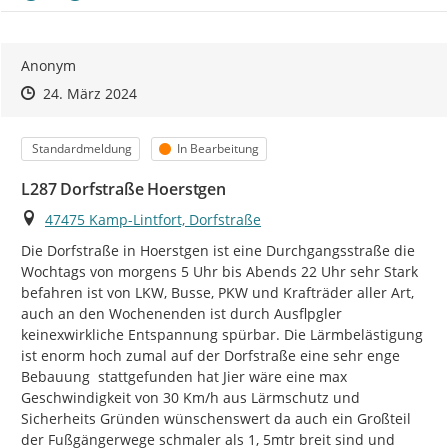
Anonym
Zeitpunkt des Erstellens
Zeitpunkt des Erstellens
Zur Äußerung
24. März 2024
Kategorie
Status
Standardmeldung
In Bearbeitung
L287 Dorfstraße Hoerstgen
Ort
47475 Kamp-Lintfort, Dorfstraße
Die Dorfstraße in Hoerstgen ist eine Durchgangsstraße die 
Wochtags von morgens 5 Uhr bis Abends 22 Uhr sehr Stark 
befahren ist von LKW, Busse, PKW und Krafträder aller Art, 
auch an den Wochenenden ist durch Ausflpgler 
keinexwirkliche Entspannung spürbar. Die Lärmbelästigung 
ist enorm hoch zumal auf der Dorfstraße eine sehr enge 
Bebauung  stattgefunden hat Jier wäre eine max 
Geschwindigkeit von 30 Km/h aus Lärmschutz und 
Sicherheits Gründen wünschenswert da auch ein Großteil 
der Fußgängerwege schmaler als 1, 5mtr breit sind und 