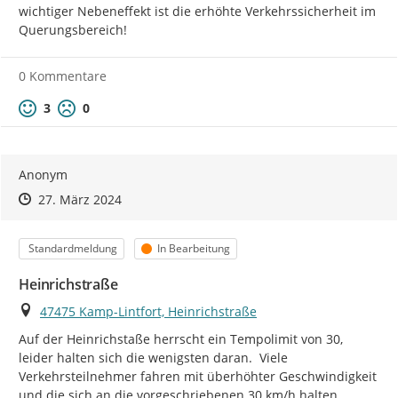
wichtiger Nebeneffekt ist die erhöhte Verkehrssicherheit im 
Querungsbereich!
0 Kommentare
Positive Bewertung
Negative Bewertung
3
0
Anonym
Zeitpunkt des Erstellens
Zeitpunkt des Erstellens
Zur Äußerung
27. März 2024
Kategorie
Status
Standardmeldung
In Bearbeitung
Heinrichstraße
Ort
47475 Kamp-Lintfort, Heinrichstraße
Auf der Heinrichstaße herrscht ein Tempolimit von 30, 
leider halten sich die wenigsten daran.  Viele 
Verkehrsteilnehmer fahren mit überhöhter Geschwindigkeit 
und die sich an die vorgeschriebenen 30 km/h halten 