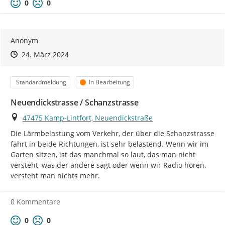
Positive Bewertung
Negative Bewertung
0
0
Anonym
Zeitpunkt des Erstellens
Zeitpunkt des Erstellens
Zur Äußerung
24. März 2024
Kategorie
Status
Standardmeldung
In Bearbeitung
Neuendickstrasse / Schanzstrasse
Ort
47475 Kamp-Lintfort, Neuendickstraße
Die Lärmbelastung vom Verkehr, der über die Schanzstrasse 
fährt in beide Richtungen, ist sehr belastend. Wenn wir im 
Garten sitzen, ist das manchmal so laut, das man nicht 
versteht, was der andere sagt oder wenn wir Radio hören, 
versteht man nichts mehr.
0 Kommentare
Positive Bewertung
Negative Bewertung
0
0