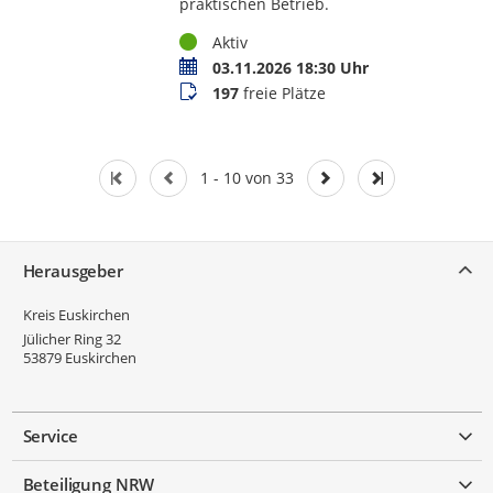
praktischen Betrieb.
Status
Aktiv
Termin
03.11.2026 18:30 Uhr
Buchungsstatus
197
freie Plätze
1 - 10 von 33
Service
Herausgeber
Kreis Euskirchen
Jülicher Ring 32
53879
Euskirchen
Service
Beteiligung NRW