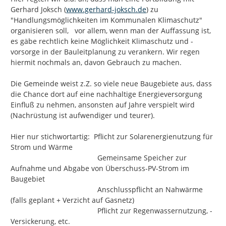
http://
Gerhard Joksch (
www.gerhard-joksch.de
) zu 
"Handlungsmöglichkeiten im Kommunalen Klimaschutz" 
organisieren soll,   vor allem, wenn man der Auffassung ist, 
es gäbe rechtlich keine Möglichkeit Klimaschutz und -
vorsorge in der Bauleitplanung zu verankern. Wir regen 
hiermit nochmals an, davon Gebrauch zu machen.

Die Gemeinde weist z.Z. so viele neue Baugebiete aus, dass 
die Chance dort auf eine nachhaltige Energieversorgung 
Einfluß zu nehmen, ansonsten auf Jahre verspielt wird 
(Nachrüstung ist aufwendiger und teurer).

Hier nur stichwortartig:  Pflicht zur Solarenergienutzung für 
Strom und Wärme

                                           Gemeinsame Speicher zur 
Aufnahme und Abgabe von Überschuss-PV-Strom im 
Baugebiet

                                           Anschlusspflicht an Nahwärme 
(falls geplant + Verzicht auf Gasnetz)

                                           Pflicht zur Regenwassernutzung, -
Versickerung, etc.
