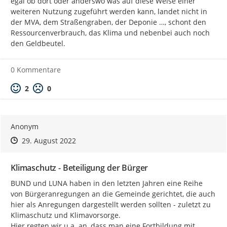
egal ob dort oder anderswo was auf diese Weise einer 
weiteren Nutzung zugeführt werden kann, landet nicht in 
der MVA, dem Straßengraben, der Deponie …, schont den 
Ressourcenverbrauch, das Klima und nebenbei auch noch 
den Geldbeutel.
0 Kommentare
Positive Bewertung
Negative Bewertung
2
0
Anonym
Zeitpunkt des Erstellens
Zeitpunkt des Erstellens
Zur Äußerung
29. August 2022
Klimaschutz - Beteiligung der Bürger
BUND und LUNA haben in den letzten Jahren eine Reihe 
von Bürgeranregungen an die Gemeinde gerichtet, die auch 
hier als Anregungen dargestellt werden sollten - zuletzt zu 
Klimaschutz und Klimavorsorge.

Hier regten wir u.a. an, dass man eine Fortbildung mit 