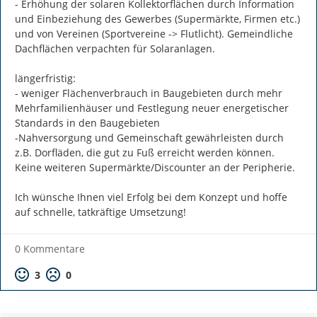
- Erhöhung der solaren Kollektorflächen durch Information 
und Einbeziehung des Gewerbes (Supermärkte, Firmen etc.) 
und von Vereinen (Sportvereine -> Flutlicht). Gemeindliche 
Dachflächen verpachten für Solaranlagen.

längerfristig:

- weniger Flächenverbrauch in Baugebieten durch mehr 
Mehrfamilienhäuser und Festlegung neuer energetischer 
Standards in den Baugebieten

-Nahversorgung und Gemeinschaft gewährleisten durch 
z.B. Dorfläden, die gut zu Fuß erreicht werden können. 
Keine weiteren Supermärkte/Discounter an der Peripherie.

Ich wünsche Ihnen viel Erfolg bei dem Konzept und hoffe 
auf schnelle, tatkräftige Umsetzung!
0 Kommentare
Positive Bewertung
Negative Bewertung
3
0