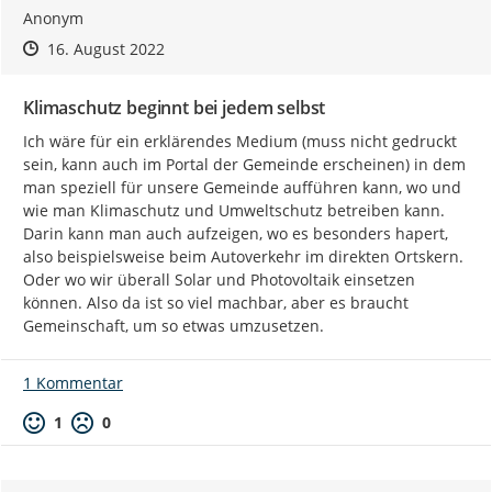
Anonym
Zeitpunkt des Erstellens
Zeitpunkt des Erstellens
Zur Äußerung
16. August 2022
Klimaschutz beginnt bei jedem selbst
Ich wäre für ein erklärendes Medium (muss nicht gedruckt 
sein, kann auch im Portal der Gemeinde erscheinen) in dem 
man speziell für unsere Gemeinde aufführen kann, wo und 
wie man Klimaschutz und Umweltschutz betreiben kann. 
Darin kann man auch aufzeigen, wo es besonders hapert, 
also beispielsweise beim Autoverkehr im direkten Ortskern. 
Oder wo wir überall Solar und Photovoltaik einsetzen 
können. Also da ist so viel machbar, aber es braucht 
Gemeinschaft, um so etwas umzusetzen.
1 Kommentar
Positive Bewertung
Negative Bewertung
1
0