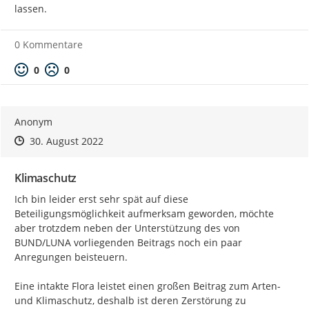
lassen.
0 Kommentare
Positive Bewertung
Negative Bewertung
0
0
Anonym
Zeitpunkt des Erstellens
Zeitpunkt des Erstellens
Zur Äußerung
30. August 2022
Klimaschutz
Ich bin leider erst sehr spät auf diese 
Beteiligungsmöglichkeit aufmerksam geworden, möchte 
aber trotzdem neben der Unterstützung des von 
BUND/LUNA vorliegenden Beitrags noch ein paar 
Anregungen beisteuern.

Eine intakte Flora leistet einen großen Beitrag zum Arten- 
und Klimaschutz, deshalb ist deren Zerstörung zu 