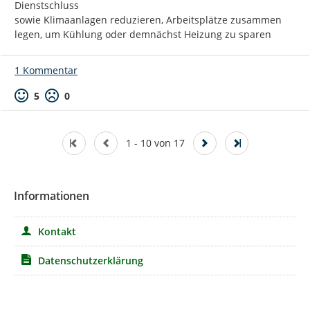
Dienstschluss

sowie Klimaanlagen reduzieren, Arbeitsplätze zusammen 
legen, um Kühlung oder demnächst Heizung zu sparen
1 Kommentar
Positive Bewertung
Negative Bewertung
5
0
1 - 10 von 17
Informationen
Kontakt
Datenschutzerklärung