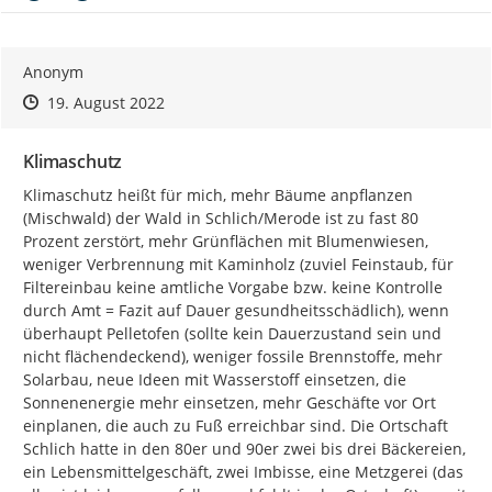
Anonym
Zeitpunkt des Erstellens
Zeitpunkt des Erstellens
Zur Äußerung
19. August 2022
Klimaschutz
Klimaschutz heißt für mich, mehr Bäume anpflanzen 
(Mischwald) der Wald in Schlich/Merode ist zu fast 80 
Prozent zerstört, mehr Grünflächen mit Blumenwiesen, 
weniger Verbrennung mit Kaminholz (zuviel Feinstaub, für 
Filtereinbau keine amtliche Vorgabe bzw. keine Kontrolle 
durch Amt = Fazit auf Dauer gesundheitsschädlich), wenn 
überhaupt Pelletofen (sollte kein Dauerzustand sein und 
nicht flächendeckend), weniger fossile Brennstoffe, mehr 
Solarbau, neue Ideen mit Wasserstoff einsetzen, die 
Sonnenenergie mehr einsetzen, mehr Geschäfte vor Ort 
einplanen, die auch zu Fuß erreichbar sind. Die Ortschaft 
Schlich hatte in den 80er und 90er zwei bis drei Bäckereien, 
ein Lebensmittelgeschäft, zwei Imbisse, eine Metzgerei (das 