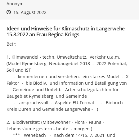
Anonym
Zeitpunkt des Erstellens
Zeitpunkt des Erstellens
Zur Äußerung
15. August 2022
Ideen und Hinweise für Klimaschutz in Langerwehe
15.8.2022 an Frau Regina Krings
Betr:

1. Klimawandel - techn. Umweltschutz,  Verkehr u.a.m. 
(Model Rymelsberg  Neubaugebiet 2018  -  2022 Potential, 
Soll und IST

      -  kennenlernen und verstehen:  ein starkes Model  -  X 
Faktor  -  bis Biodiv.  und Information und Beteiligung von

     Gemeinde und Umfeld:   Artenschutzgutachten für 
Baugebiet Rymelsberg  und Gemeinde

      -   anspruchsvoll  -  Aspekte EU-Format     -   Biobuch  
Kreis Düren und Gemeinde Langerwehe -   )

2.  Biodiversität: (Mitbewohner - Flora - Fauna - 
Lebensräume gestern - heute  - morgen )

     ***   Wehebach   -  nach dem 14/15. 7. 2021  und 