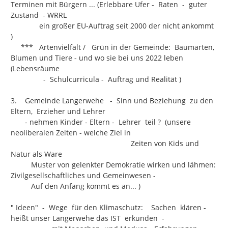
Terminen mit Bürgern ... (Erlebbare Ufer -  Raten  -  guter 
Zustand  - WRRL

              ein großer EU-Auftrag seit 2000 der nicht ankommt 
)

     ***   Artenvielfalt /   Grün in der Gemeinde:  Baumarten,  
Blumen und Tiere - und wo sie bei uns 2022 leben 
(Lebensräume

                -  Schulcurricula -  Auftrag und Realität )

3.    Gemeinde Langerwehe   -  Sinn und Beziehung  zu den 
Eltern,  Erzieher und Lehrer

       - nehmen Kinder - Eltern -  Lehrer  teil ?  (unsere 
neoliberalen Zeiten - welche Ziel in

                                                           Zeiten von Kids und 
Natur als Ware

          Muster von gelenkter Demokratie wirken und lähmen:   
Zivilgesellschaftliches und Gemeinwesen -

          Auf den Anfang kommt es an... )

" Ideen"  -  Wege  für den Klimaschutz:    Sachen  klären -  
heißt unser Langerwehe das IST  erkunden  -
