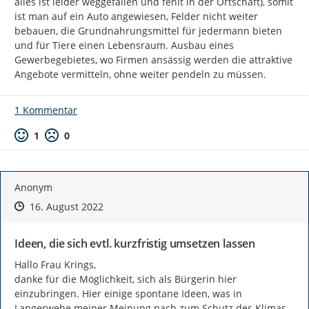
alles ist leider weggefallen und fehlt in der Ortschaft), somit 
ist man auf ein Auto angewiesen, Felder nicht weiter 
bebauen, die Grundnahrungsmittel für jedermann bieten 
und für Tiere einen Lebensraum. Ausbau eines 
Gewerbegebietes, wo Firmen ansässig werden die attraktive 
Angebote vermitteln, ohne weiter pendeln zu müssen.
1 Kommentar
Positive Bewertung
Negative Bewertung
1
0
Anonym
Zeitpunkt des Erstellens
Zeitpunkt des Erstellens
Zur Äußerung
16. August 2022
Ideen, die sich evtl. kurzfristig umsetzen lassen
Hallo Frau Krings,

danke für die Möglichkeit, sich als Bürgerin hier 
einzubringen. Hier einige spontane Ideen, was in 
Langerwehe meiner Meinung nach zum Schutz des Klimas 