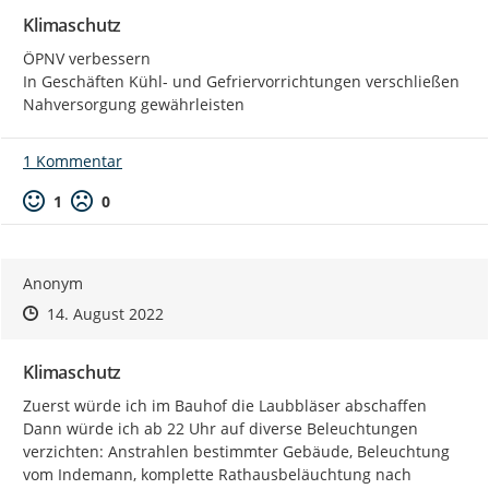
Klimaschutz
ÖPNV verbessern

In Geschäften Kühl- und Gefriervorrichtungen verschließen

Nahversorgung gewährleisten
1 Kommentar
Positive Bewertung
Negative Bewertung
1
0
Anonym
Zeitpunkt des Erstellens
Zeitpunkt des Erstellens
Zur Äußerung
14. August 2022
Klimaschutz
Zuerst würde ich im Bauhof die Laubbläser abschaffen

Dann würde ich ab 22 Uhr auf diverse Beleuchtungen 
verzichten: Anstrahlen bestimmter Gebäude, Beleuchtung 
vom Indemann, komplette Rathausbeläuchtung nach 