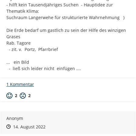
- hilft kein Tausendjähriges Suchen  - Hauptidee zur 
Thematik Klima:

Suchraum Langerwehe für strukturierte Wahrnehmung   )

Die Erde bedarf um gastlich zu sein der Hilfe des winzigen 
Grases

Rab. Tagore

  - zit. v.  Portz,  Pfarrbrief

...   ein Bild

  -  ließ sich leider nicht  einfügen ....
1 Kommentar
Positive Bewertung
Negative Bewertung
2
2
Anonym
Zeitpunkt des Erstellens
Zeitpunkt des Erstellens
Zur Äußerung
14. August 2022