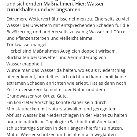
und sichernden Maßnahmen. Hier: Wasser
Die Beteiligung steht ab dem 01.07. 2022 für zwei Monate
zurückhalten und verlangsamen
bereit.
Extremere Wetterverhältnisse nehmen zu. Einerseits zu viel 
Seinen Sie dabei und wirken Sie aktiv an der Erstellung des
Wasser bei Unwettern mit entsprechenden Schäden für die 
integierten Klimaschutzkonzeptes für Langerwehe mit.
Bevölkerung und andererseits zu wenig Wasser mit Dürre 
und Pflanzensterben und vielleicht einmal 
Vielen Dank für Ihre Mitwirkung.
Trinkwassermangel.

Ihre Klimaschutzmanagerin
Hierbei sind Maßnahmen Ausgleich doppelt wirksam. 
Rückhalten bei Unwetter und Verminderung von 
Regina Krings
Wasserknappheit.

Würde man das Wasser da halten, wo es als Niederschlag 
nieder kommt, bündelt es sich nicht und kann somit keine 
gefördert durch
extremen Schäden anrichten wie erlebt. Hat es dann noch 
Zeit zu versickern kommt es der Natur und dem 
Grundwasser vor Ort zu Gute.

Ein konkreter Vorschlag könnte daher sein durch 
Ministaubecken mit Naturstauwällen und geregeltem 
Abfluss Wasser bei Niederschlägen in der Fläche zu halten 
und die natürliche Topologie  (Bachbett mit Auenland, 
schluchtartige Senken in den Hängen) hierfür zu nutzen.

Motto: Wasser schützen und nicht einfach weglaufen 