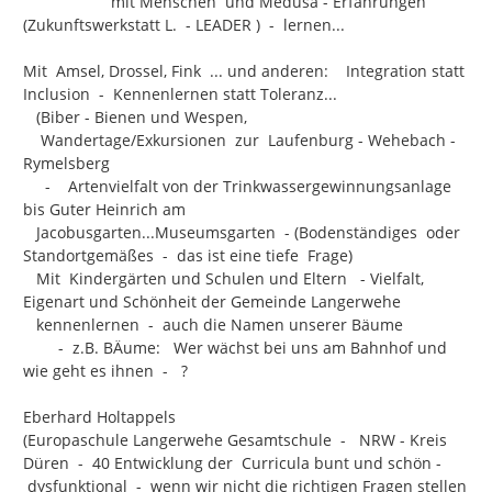
                    mit Menschen  und Medusa - Erfahrungen 
(Zukunftswerkstatt L.  - LEADER )  -  lernen...

Mit  Amsel, Drossel, Fink  ... und anderen:    Integration statt 
Inclusion  -  Kennenlernen statt Toleranz...

   (Biber - Bienen und Wespen,

    Wandertage/Exkursionen  zur  Laufenburg - Wehebach - 
Rymelsberg

     -    Artenvielfalt von der Trinkwassergewinnungsanlage 
bis Guter Heinrich am

   Jacobusgarten...Museumsgarten  - (Bodenständiges  oder 
Standortgemäßes  -  das ist eine tiefe  Frage)

   Mit  Kindergärten und Schulen und Eltern   - Vielfalt,  
Eigenart und Schönheit der Gemeinde Langerwehe

   kennenlernen  -  auch die Namen unserer Bäume

        -  z.B. BÄume:   Wer wächst bei uns am Bahnhof und 
wie geht es ihnen  -   ?

Eberhard Holtappels

(Europaschule Langerwehe Gesamtschule  -   NRW - Kreis 
Düren  -  40 Entwicklung der  Curricula bunt und schön -

 dysfunktional  -  wenn wir nicht die richtigen Fragen stellen  