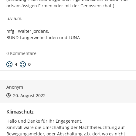
ortsansässigen Firmen oder mit der Genossenschaft)

u.v.a.m.

mfg   Walter Jordans,

BUND Langerwehe-Inden und LUNA
0 Kommentare
Positive Bewertung
Negative Bewertung
4
0
Anonym
Zeitpunkt des Erstellens
Zeitpunkt des Erstellens
Zur Äußerung
20. August 2022
Klimaschutz
Hallo und Danke für ihr Engagement.

Sinnvoll wäre die Umschaltung der Nachtbeleuchtung auf 
Bewegungsmelder, oder Abschaltung z.b. dort wo es nicht 