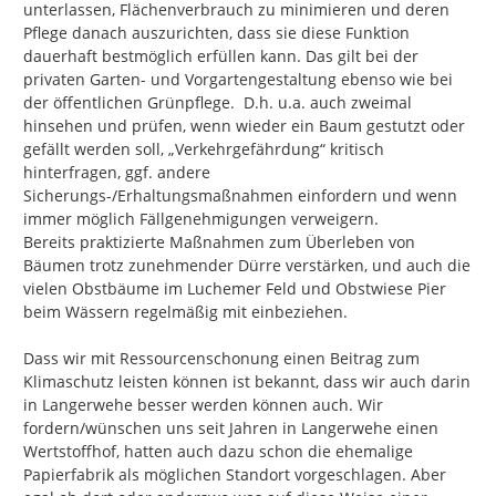
unterlassen, Flächenverbrauch zu minimieren und deren 
Pflege danach auszurichten, dass sie diese Funktion 
dauerhaft bestmöglich erfüllen kann. Das gilt bei der 
privaten Garten- und Vorgartengestaltung ebenso wie bei 
der öffentlichen Grünpflege.  D.h. u.a. auch zweimal 
hinsehen und prüfen, wenn wieder ein Baum gestutzt oder 
gefällt werden soll, „Verkehrgefährdung“ kritisch 
hinterfragen, ggf. andere 
Sicherungs-/Erhaltungsmaßnahmen einfordern und wenn 
immer möglich Fällgenehmigungen verweigern.

Bereits praktizierte Maßnahmen zum Überleben von 
Bäumen trotz zunehmender Dürre verstärken, und auch die 
vielen Obstbäume im Luchemer Feld und Obstwiese Pier 
beim Wässern regelmäßig mit einbeziehen.

Dass wir mit Ressourcenschonung einen Beitrag zum 
Klimaschutz leisten können ist bekannt, dass wir auch darin 
in Langerwehe besser werden können auch. Wir 
fordern/wünschen uns seit Jahren in Langerwehe einen 
Wertstoffhof, hatten auch dazu schon die ehemalige 
Papierfabrik als möglichen Standort vorgeschlagen. Aber 