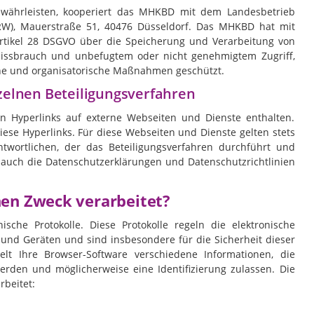
gewährleisten, kooperiert das MHKBD mit dem Landesbetrieb
NRW), Mauerstraße 51, 40476 Düsseldorf. Das MHKBD hat mit
rtikel 28 DSGVO über die Speicherung und Verarbeitung von
Missbrauch und unbefugtem oder nicht genehmigtem Zugriff,
he und organisatorische Maßnahmen geschützt.
zelnen Beteiligungsverfahren
en Hyperlinks auf externe Webseiten und Dienste enthalten.
iese Hyperlinks. Für diese Webseiten und Dienste gelten stets
twortlichen, der das Beteiligungsverfahren durchführt und
r auch die Datenschutzerklärungen und Datenschutzrichtlinien
hen Zweck verarbeitet?
ische Protokolle. Diese Protokolle regeln die elektronische
nd Geräten und sind insbesondere für die Sicherheit dieser
lt Ihre Browser-Software verschiedene Informationen, die
erden und möglicherweise eine Identifizierung zulassen. Die
rbeitet: