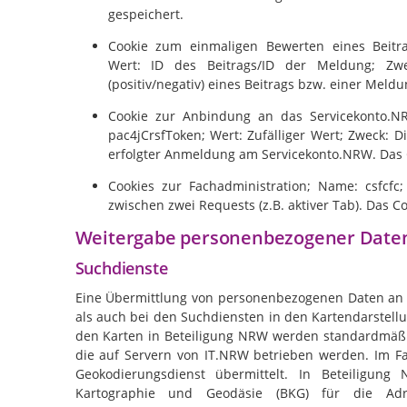
gespeichert.
Cookie zum einmaligen Bewerten eines Beitra
Wert: ID des Beitrags/ID der Meldung; Zw
(positiv/negativ) eines Beitrags bzw. einer Meld
Cookie zur Anbindung an das Servicekonto.NR
pac4jCrsfToken; Wert: Zufälliger Wert; Zweck: 
erfolgter Anmeldung am Servicekonto.NRW. Das C
Cookies zur Fachadministration; Name: csfcfc;
zwischen zwei Requests (z.B. aktiver Tab). Das C
Weitergabe personenbezogener Daten
Suchdienste
Eine Übermittlung von personenbezogenen Daten an D
als auch bei den Suchdiensten in den Kartendarstellu
den Karten in Beteiligung NRW werden standardmäßi
die auf Servern von
IT.NRW
betrieben werden. Im Fa
Geokodierungsdienst übermittelt. In Beteiligun
Kartographie und Geodäsie (BKG) für die Ad