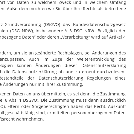
he Art von Daten zu welchem Zweck und in welchem Umfang
den. Außerdem möchten wir Sie über Ihre Rechte als betroffene
tz-Grundverordnung (DSGVO) das Bundesdatenschutzgesetz
falen (DSG NRW), insbesondere § 3 DSG NRW. Bezüglich der
nbezogene Daten“ oder deren „Verarbeitung“ wird auf Artikel 4
ändern, um sie an geänderte Rechtslagen, bei Änderungen des
g anzupassen. Auch im Zuge der Weiterentwicklung des
ologien können Änderungen dieser Datenschutzerklärung
ch die Datenschutzerklärung ab und zu erneut durchzulesen.
 Bestandteile der Datenschutzerklärung Regelungen eines
die Änderungen nur mit Ihrer Zustimmung.
genen Daten an uns übermitteln, es sei denn, die Zustimmung
tikel 8 Abs. 1 DSGVO). Die Zustimmung muss dann ausdrücklich
VO). Eltern oder Sorgeberechtigten haben das Recht, Auskunft
voll geschäftsfähig sind, ermittelten personenbezogenen Daten
nftsrecht wahrnehmen.