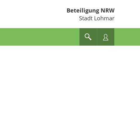
Beteiligung NRW
Stadt Lohmar
e unten" zum Navigieren.
en Sie "Pfeiltaste oben" und "Pfeiltaste unten" zum Navigieren.