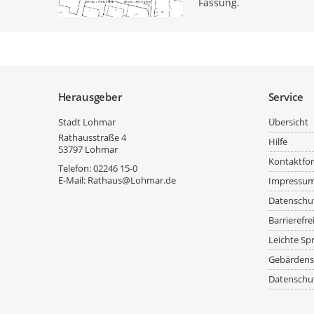
Fassung.
Service
Herausgeber
Service
Stadt Lohmar
Übersicht
Rathausstraße 4
Hilfe
53797
Lohmar
Kontaktfo
Telefon:
02246 15-0
E-Mail:
Rathaus@Lohmar.de
Impressu
Datenschu
Barrierefre
Leichte Sp
Gebärdens
Datenschut