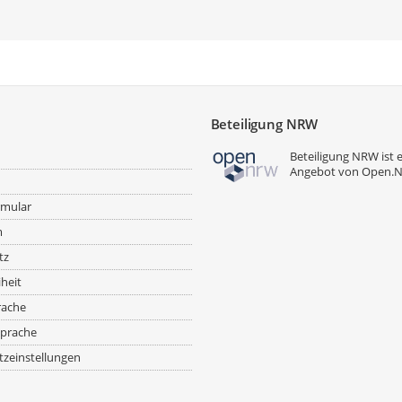
Beteiligung NRW
Beteiligung NRW ist 
Angebot von
Open.
rmular
m
tz
iheit
rache
prache
zeinstellungen