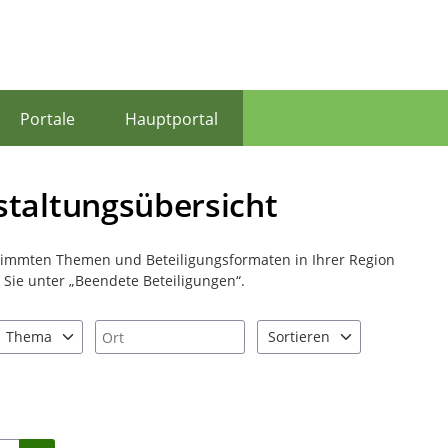
Portale
Hauptportal
staltungsübersicht
stimmten Themen und Beteiligungsformaten in Ihrer Region
Sie unter „Beendete Beteiligungen“.
Ort
Thema
Sortieren
nd "Pfeiltaste unten" zum Navigieren.
zen Sie "Pfeiltaste oben" und "Pfeiltaste unten" zum Navigieren.
1 Einträge verfügbar. Benutzen Sie "Pfeiltaste oben" und "Pfeiltast
2 Einträge verfügbar. Benutz