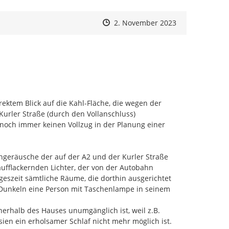
Zeitpunkt des Erstellens
Zeitpunkt des Erstellens
Zur Äußerung
2. November 2023
und bei der Erstellung des Planentwurfs bzw. der
 berücksichtigt.
ite Phase der Öffentlichkeitsbeteiligung mit dem
tt. Nach Auswertung der Eingaben aus dieser Phase
ellt und unter
hier
bekannt gegeben.
ektem Blick auf die Kahl-Fläche, die wegen der 
onen?
rler Straße (durch den Vollanschluss) 
den Themen Lärmkartierung und Lärmaktionsplanung
t noch immer keinen Vollzug in der Planung einer 
al
des Ministeriums für Umwelt, Naturschutz und
tfalen. Im Umgebungslärmportal finden Sie auch alle
drhein-Westfalen im
Lärmkartenviewer NRW
.
geräusche der auf der A2 und der Kurler Straße 
ufflackernden Lichter, der von der Autobahn 
desamtes mit den Lärmkarten der
eszeit sämtliche Räume, die dorthin ausgerichtet 
es erreichen Sie hier:
GeoPortal.EBA - Verfügbare
m Dunkeln eine Person mit Taschenlampe in seinem 
 (eisenbahn-bundesamt.de)
rhalb des Hauses unumgänglich ist, weil z.B. 
ien ein erholsamer Schlaf nicht mehr möglich ist.
