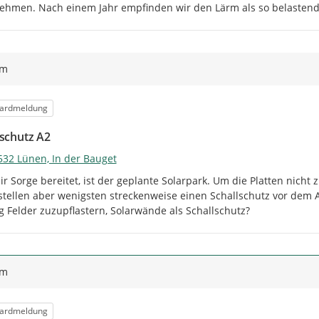
hmen. Nach einem Jahr empfinden wir den Lärm als so belastend
ym
orie
ardmeldung
lschutz A2
532 Lünen, In der Bauget
r Sorge bereitet, ist der geplante Solarpark. Um die Platten nicht
stellen aber wenigsten streckenweise einen Schallschutz vor dem 
g Felder zuzupflastern, Solarwände als Schallschutz?
ym
orie
ardmeldung