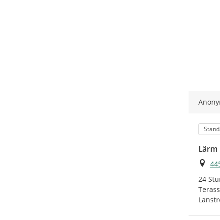
Anon
Kateg
Stand
Lärm 
Ort
44
24 Stu
Terass
Lanstr