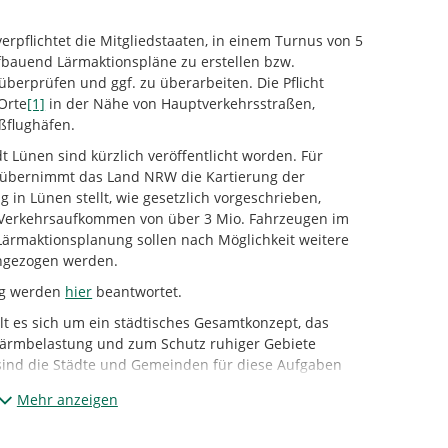
rpflichtet die Mitgliedstaaten, in einem Turnus von 5
fbauend Lärmaktionspläne zu erstellen bzw.
berprüfen und ggf. zu überarbeiten. Die Pflicht
Orte
[1]
in der Nähe von Hauptverkehrsstraßen,
ßflughäfen.
t Lünen sind kürzlich veröffentlicht worden. Für
 übernimmt das Land NRW die Kartierung der
 in Lünen stellt, wie gesetzlich vorgeschrieben,
 Verkehrsaufkommen von über 3 Mio. Fahrzeugen im
 Lärmaktionsplanung sollen nach Möglichkeit weitere
ingezogen werden.
ng werden
hier
beantwortet.
t es sich um ein städtisches Gesamtkonzept, das
rmbelastung und zum Schutz ruhiger Gebiete
sind die Städte und Gemeinden für diese Aufgaben
maktionsplanung an Haupteisenbahnstrecken des
Mehr anzeigen
Bundesamt für die Maßnahmen in Bundeshoheit