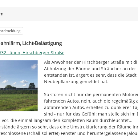
beschriebenen Zweck.
ym
Wie geht es weiter?
Die Eingaben werden ausgewertet 
orie
ardmeldung
Überprüfung des Lärmaktionsplans
In einigen Monaten findet die zwe
ahnlärm, Licht-Belästigung
Entwurf des Lärmaktionsplans sta
532 Lünen, Hirschberger Straße
wird der Lärmaktionsplan aufgest
Als Anwohner der Hirschberger Straße mit dir
Wo finden Sie weitere Informati
Abholzung der Bäume und Sträucher an der Ku
Umfangreiche Informationen zu 
entstanden ist, ärgert es sehr, dass die Stad
finden Sie im
Umgebungslärmport
Neubepflanzung gemeldet hat.

Verkehr des Landes Nordrhein-Wes
Lärmkarten der 4. Runde für Nor
So stören nicht nur die permanenten Motoren
fahrenden Autos, nein, auch die regelmäßig a
Das Geoportal des Eisenbahn-Bun
abfahrenden Autos, erhellen zu dunklerer Tag
Haupteisenbahnstrecken des Bund
sind - nur für das Gefühl: man stelle sich i
Kartendienste von GeoPortal.EBA
 vor, die einmal langsam den kompletten Raum durchleuchtet...

stände ärgern so sehr, dass eine Umstrukturierung der Räume inne
eschlossene (schallisolierte!) Fenster und heruntergelassene Jalous