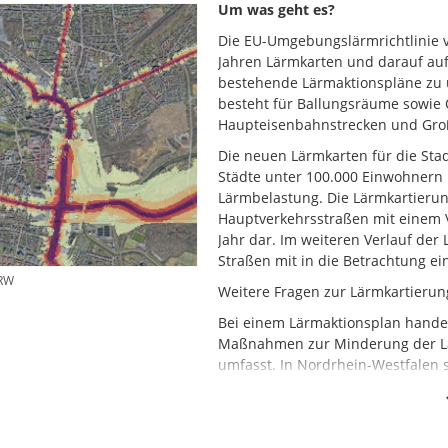
Um was geht es?
Die EU-Umgebungslärmrichtlinie ve
Jahren Lärmkarten und darauf au
bestehende Lärmaktionspläne zu ü
besteht für Ballungsräume sowie 
Haupteisenbahnstrecken und Gro
Die neuen Lärmkarten für die Stad
Städte unter 100.000 Einwohnern
Lärmbelastung. Die Lärmkartierung
Hauptverkehrsstraßen mit einem
Jahr dar. Im weiteren Verlauf der
Straßen mit in die Betrachtung e
RW
Weitere Fragen zur Lärmkartieru
Bei einem Lärmaktionsplan handel
Maßnahmen zur Minderung der Lä
umfasst. In Nordrhein-Westfalen 
zuständig, mit Ausnahme der Lär
Bundes. Dort ist das Eisenbahn-
zuständig.