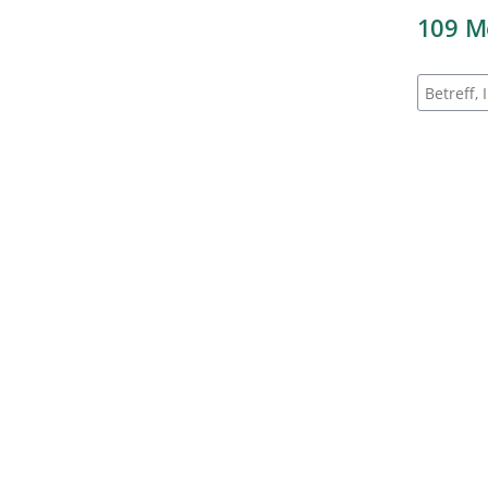
109
M
Suche na