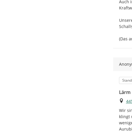
Auch i
Kraftw
Unsere
Schall
(Das a
Anon
Kateg
Stand
Lärm 
Ort
44
Wir si
klingt
wenige
Aurubi