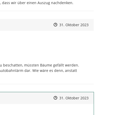
, dass wir über einen Auszug nachdenken.
Zeitpunkt des Erstellens
Zeitpunkt des Erstellens
Zur Äußerung
31. Oktober 2023
 zu beschatten, müssten Bäume gefällt werden. 
Autobahnlärm dar. Wie wäre es denn, anstatt 
Zeitpunkt des Erstellens
Zeitpunkt des Erstellens
Zur Äußerung
31. Oktober 2023