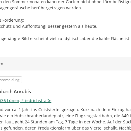
[1]
in NRW sind dies die Städte 
n den Sommermonaten kann der Garten nicht ohne Lärmbelästigun
agengeräusche herübergetragen werden.

[2]
Landesamt für Natur, Umwelt 
 Forderung:

schutz und Aufforstung! Besser gestern als heute.

ngehängte Bild erscheint viel zu idyllisch, aber die kahle Fläche ist 
ym
orie
ardmeldung
durch Aurubis
536 Lünen, Friedrichstraße
nd vor ca. 1 Jahr ins Geistviertel gezogen. Kurz nach dem Einzug 
 wie ein Hubschrauberlandeplatz, eine Flugzeugstartbahn, die A40 i
r  laut, geht 24 Stunden am Tag, 7 Tage in der Woche. Auf der Suc
s gefunden, deren Produktionslärm über das Viertel schallt. Nachb