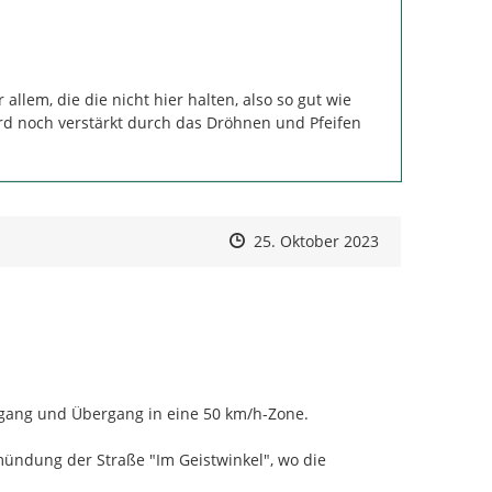
allem, die die nicht hier halten, also so gut wie 
rd noch verstärkt durch das Dröhnen und Pfeifen 
Zeitpunkt des Erstellens
Zeitpunkt des Erstellens
Zur Äußerung
25. Oktober 2023
ang und Übergang in eine 50 km/h-Zone.

ündung der Straße "Im Geistwinkel", wo die 