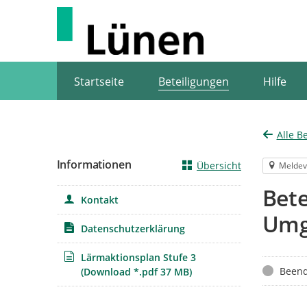
Portalnavigation
Startseite
Beteiligungen
Hilfe
Alle B
Informationen
Übersicht
Meldev
Bete
Kontakt
Umge
Datenschutzerklärung
Lärmaktionsplan Stufe 3
Status
Beend
(Download *.pdf 37 MB)