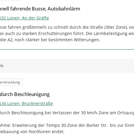
hnell fahrende Busse, Autobahnlärm
532 Lünen, An der Gräfte
sse fahren größtenteils zu schnell durch die Straße (30er Zone), vor 
was auch zu starken Erschütterungen führt. Die Lärmbelästigung wi
die A2, noch stärker bei bestimmten Witterungen.
ym
orie
ardmeldung
durch Beschleunigung
534 Lünen, Brucknerstraße
urch Beschleunigung bei Verlassen der 30 km/h-Zone am Ortsausg
me: Erweiterung der Tempo 30-Zone der Borker Str.  bis zur Einm
ebauung von Nordlünen endet.