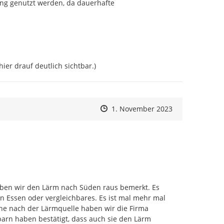
und Gemeinden
g genutzt werden, da dauerhafte 
und Verbraucherschutz des Landes NRW
hier drauf deutlich sichtbar.)
Zeitpunkt des Erstellens
Zeitpunkt des Erstellens
Zur Äußerung
1. November 2023
haben wir den Lärm nach Süden raus bemerkt. Es 
n Essen oder vergleichbares. Es ist mal mehr mal 
he nach der Lärmquelle haben wir die Firma 
arn haben bestätigt, dass auch sie den Lärm 