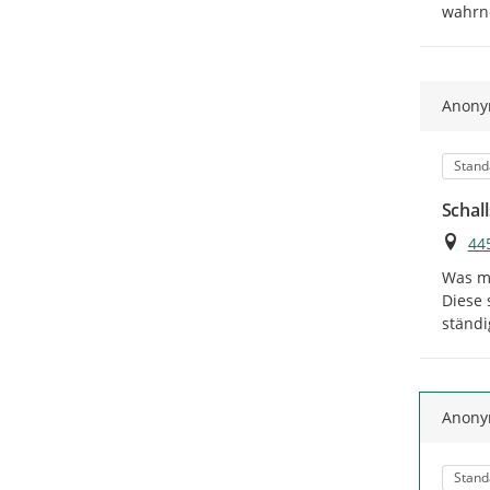
wahrne
Anon
Kateg
Stand
Schal
Ort
44
Was mi
Diese 
ständi
Anon
Kateg
Stand