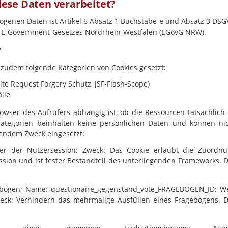
ese Daten verarbeitet?
ogenen Daten ist Artikel 6 Absatz 1 Buchstabe e und Absatz 3 DS
es E-Government-Gesetzes Nordrhein-Westfalen (EGovG NRW).
r
zudem folgende Kategorien von Cookies gesetzt:
ite Request Forgery Schutz, JSF-Flash-Scope)
lle
rowser des Aufrufers abhängig ist, ob die Ressourcen tatsächlich
Kategorien beinhalten keine persönlichen Daten und können ni
gendem Zweck eingesetzt:
fier der Nutzersession; Zweck: Das Cookie erlaubt die Zuordn
sion und ist fester Bestandteil des unterliegenden Frameworks. 
bögen; Name: questionaire_gegenstand_vote_FRAGEBOGEN_ID; W
ck: Verhindern das mehrmalige Ausfüllen eines Fragebogens. 