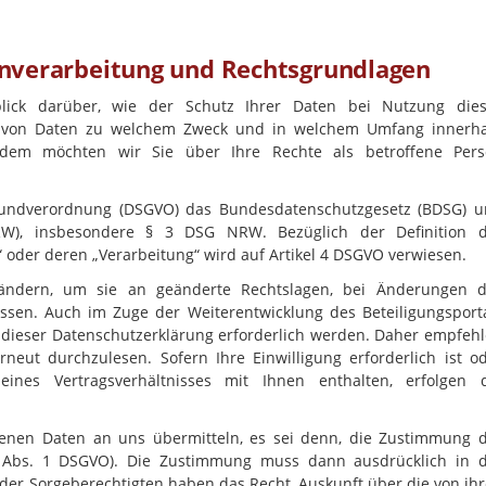
enverarbeitung und Rechtsgrundlagen
lick darüber, wie der Schutz Ihrer Daten bei Nutzung die
Art von Daten zu welchem Zweck und in welchem Umfang innerh
ßerdem möchten wir Sie über Ihre Rechte als betroffene Per
rundverordnung (DSGVO) das Bundesdatenschutzgesetz (BDSG) 
RW), insbesondere § 3 DSG NRW. Bezüglich der Definition 
 oder deren „Verarbeitung“ wird auf Artikel 4 DSGVO verwiesen.
 ändern, um sie an geänderte Rechtslagen, bei Änderungen 
ssen. Auch im Zuge der Weiterentwicklung des Beteiligungsport
dieser Datenschutzerklärung erforderlich werden. Daher empfeh
neut durchzulesen. Sofern Ihre Einwilligung erforderlich ist o
eines Vertragsverhältnisses mit Ihnen enthalten, erfolgen 
genen Daten an uns übermitteln, es sei denn, die Zustimmung 
l 8 Abs. 1 DSGVO). Die Zustimmung muss dann ausdrücklich in 
 oder Sorgeberechtigten haben das Recht, Auskunft über die von ih