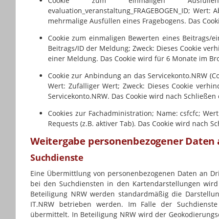
Cookie zum einmaligen Ausfülle
evaluation_veranstaltung_FRAGEBOGEN_ID; Wert: 
mehrmalige Ausfüllen eines Fragebogens. Das Cooki
Cookie zum einmaligen Bewerten eines Beitrags/ei
Beitrags/ID der Meldung; Zweck: Dieses Cookie verh
einer Meldung. Das Cookie wird für 6 Monate im Br
Cookie zur Anbindung an das Servicekonto.NRW (Coo
Wert: Zufälliger Wert; Zweck: Dieses Cookie verh
Servicekonto.NRW. Das Cookie wird nach Schließen 
Cookies zur Fachadministration; Name: csfcfc; Wert
Requests (z.B. aktiver Tab). Das Cookie wird nach S
Weitergabe personenbezogener Daten a
Suchdienste
Eine Übermittlung von personenbezogenen Daten an Drit
bei den Suchdiensten in den Kartendarstellungen wird 
Beteiligung NRW werden standardmäßig die Darstellu
IT.NRW
betrieben werden. Im Falle der Suchdienste
übermittelt. In Beteiligung NRW wird der Geokodierungs