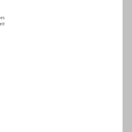
es
eit