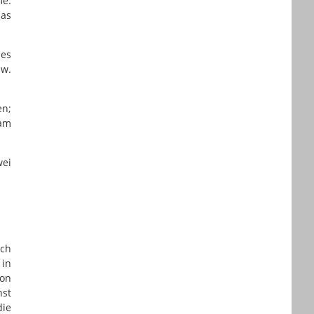
e:
das
des
zw.
en;
 am
wei
uch
 in
von
nst
die