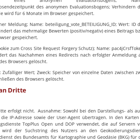
n eines anonymen Evaluationsbogens; Nam
Absendezeitpunkt des anonymen Evaluationsbogens; Verhindern 
e wird für 6 Monate im Browser gespeichert.
ner Meldung; Name: beteiligung_vote_BETEILIGUNG_ID; Wert: ID 
indert das mehrmalige Bewerten (positiv/negativ) eines Beitrags b
owser gespeichert.
kie zum Cross Site Request Forgery Schutz); Name: pac4jCrsfTok
indert das Nachahmen eines Redirects nach erfolgter Anmeldung
des Browsers gelöscht.
: Zufälliger Wert; Zweck: Speicher von einzelne Daten zwischen z
chließen des Browsers gelöscht.
n Dritte
te erfolgt nicht. Ausnahme: Sowohl bei den Darstellungs- als a
die IP-Adresse sowie der User-Agent übertragen. In den Karten
ngsdienste TopPlus Open und DOP verwendet, die auf Servern 
 wird der Suchstring des Nutzers an den Geokodierungsdie
dienst des Bundesamts für Kartographie und Geodäsie (BKG) für 