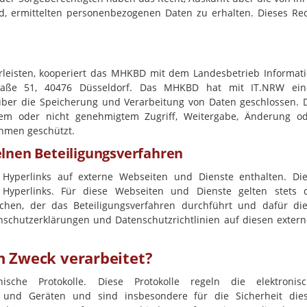
ind, ermittelten personenbezogenen Daten zu erhalten. Dieses Re
rleisten, kooperiert das MHKBD mit dem Landesbetrieb Informat
traße 51, 40476 Düsseldorf. Das MHKBD hat mit IT.NRW ein
über die Speicherung und Verarbeitung von Daten geschlossen. 
em oder nicht genehmigtem Zugriff, Weitergabe, Änderung o
hmen geschützt.
elnen Beteiligungsverfahren
n Hyperlinks auf externe Webseiten und Dienste enthalten. Di
e Hyperlinks. Für diese Webseiten und Dienste gelten stets 
chen, der das Beteiligungsverfahren durchführt und dafür di
enschutzerklärungen und Datenschutzrichtlinien auf diesen exter
n Zweck verarbeitet?
nische Protokolle. Diese Protokolle regeln die elektronis
und Geräten und sind insbesondere für die Sicherheit die