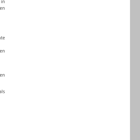
n
in
ten
te
men
den
als