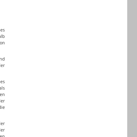
ses
alb
son
und
der
des
als
len
der
die
der
der
ren