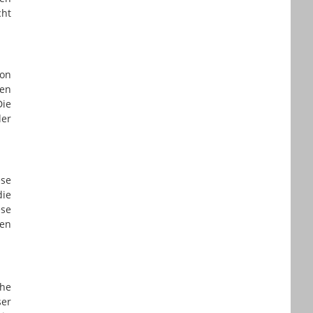
cht
ion
en
Die
der
ese
die
ese
nen
che
ser