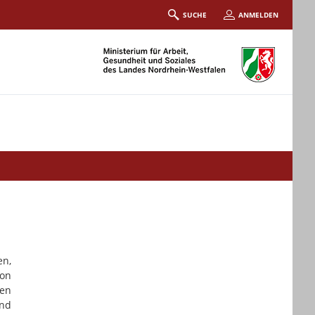
SUCHE
ANMELDEN
en,
von
nen
und