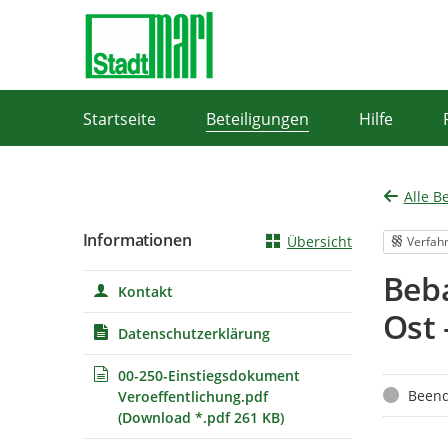
Portalnavigation
Startseite
Beteiligungen
Hilfe
Alle B
Informationen
Übersicht
Verfah
Beb
Kontakt
Ost
Datenschutzerklärung
00-250-Einstiegsdokument
Status
Beend
Veroeffentlichung.pdf
(Download *.pdf 261 KB)