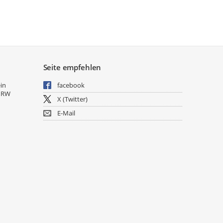
Seite empfehlen
ein
facebook
NRW
X (Twitter)
E-Mail