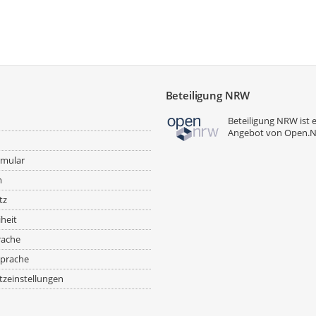
Beteiligung NRW
Beteiligung NRW ist 
Angebot von
Open.
rmular
m
tz
iheit
rache
prache
zeinstellungen