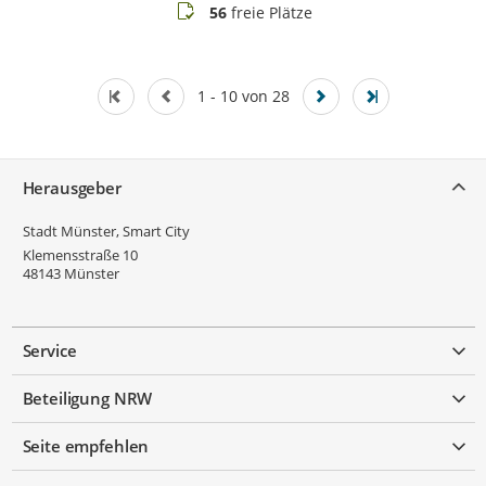
Buchungsstatus
56
freie Plätze
1 - 10 von 28
Service
Herausgeber
Stadt Münster, Smart City
Klemensstraße 10
48143
Münster
Service
Beteiligung NRW
Seite empfehlen