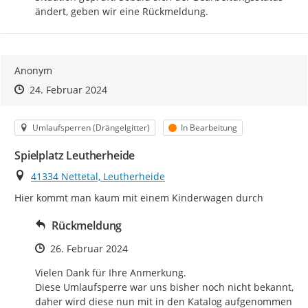
ändert, geben wir eine Rückmeldung.
Anonym
Zeitpunkt des Erstellens
Zeitpunkt des Erstellens
Zur Äußerung
24. Februar 2024
Kategorie
Status
Umlaufsperren (Drängelgitter)
In Bearbeitung
Spielplatz Leutherheide
Ort
41334 Nettetal, Leutherheide
Hier kommt man kaum mit einem Kinderwagen durch
Rückmeldung
Zeitpunkt des Erstellens
26. Februar 2024
Vielen Dank für Ihre Anmerkung.

Diese Umlaufsperre war uns bisher noch nicht bekannt, 
daher wird diese nun mit in den Katalog aufgenommen 