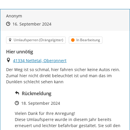
Anonym
Zeitpunkt des Erstellens
Zeitpunkt des Erstellens
Zur Äußerung
16. September 2024
Kategorie
Status
Umlaufsperren (Drängelgitter)
In Bearbeitung
Hier unnötig
Ort
41334 Nettetal, Oberonnert
Der Weg ist so schmal, hier fahren sicher keine Autos rein. 
Zumal hier nicht direkt beleuchtet ist und man das im 
Dunklen schlecht sehen kann
Rückmeldung
Zeitpunkt des Erstellens
18. September 2024
Vielen Dank für Ihre Anregung!

Diese Umlaufsperre wurde in diesem Jahr bereits 
erneuert und leichter befahrbar gestaltet. Sie soll den 