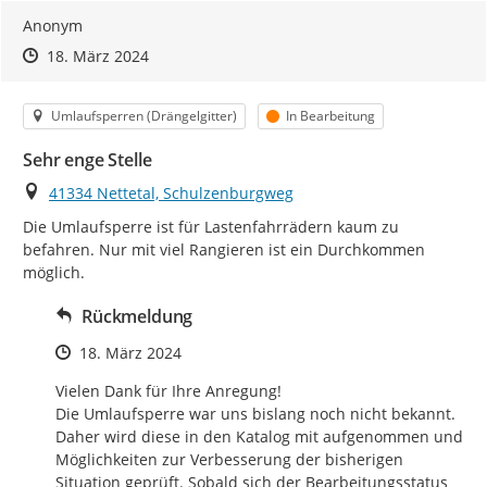
Anonym
Zeitpunkt des Erstellens
Zeitpunkt des Erstellens
Zur Äußerung
18. März 2024
Kategorie
Status
Umlaufsperren (Drängelgitter)
In Bearbeitung
Sehr enge Stelle
Ort
41334 Nettetal, Schulzenburgweg
Die Umlaufsperre ist für Lastenfahrrädern kaum zu 
befahren. Nur mit viel Rangieren ist ein Durchkommen 
möglich.
Rückmeldung
Zeitpunkt des Erstellens
18. März 2024
Vielen Dank für Ihre Anregung!

Die Umlaufsperre war uns bislang noch nicht bekannt. 
Daher wird diese in den Katalog mit aufgenommen und 
Möglichkeiten zur Verbesserung der bisherigen 
Situation geprüft. Sobald sich der Bearbeitungsstatus 