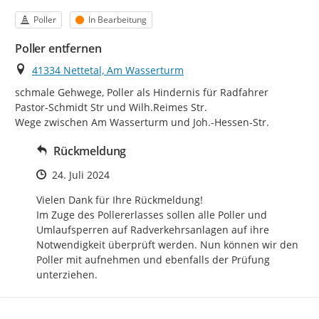
Kategorie
Status
Poller
In Bearbeitung
Poller entfernen
Ort
41334 Nettetal, Am Wasserturm
schmale Gehwege, Poller als Hindernis für Radfahrer

Pastor-Schmidt Str und Wilh.Reimes Str.

Wege zwischen Am Wasserturm und Joh.-Hessen-Str.
Rückmeldung
Zeitpunkt des Erstellens
24. Juli 2024
Vielen Dank für Ihre Rückmeldung!

Im Zuge des Pollererlasses sollen alle Poller und 
Umlaufsperren auf Radverkehrsanlagen auf ihre 
Notwendigkeit überprüft werden. Nun können wir den 
Poller mit aufnehmen und ebenfalls der Prüfung 
unterziehen.