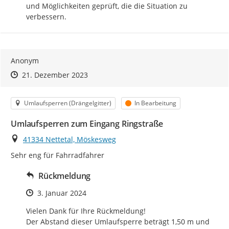
und Möglichkeiten geprüft, die die Situation zu 
verbessern.
Anonym
Zeitpunkt des Erstellens
Zeitpunkt des Erstellens
Zur Äußerung
21. Dezember 2023
Kategorie
Status
Umlaufsperren (Drängelgitter)
In Bearbeitung
Umlaufsperren zum Eingang Ringstraße
Ort
41334 Nettetal, Möskesweg
Sehr eng für Fahrradfahrer
Rückmeldung
Zeitpunkt des Erstellens
3. Januar 2024
Vielen Dank für Ihre Rückmeldung!

Der Abstand dieser Umlaufsperre beträgt 1,50 m und 