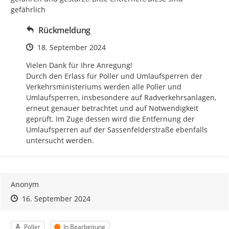
gefährlich
Rückmeldung
Zeitpunkt des Erstellens
18. September 2024
Vielen Dank für Ihre Anregung!

Durch den Erlass für Poller und Umlaufsperren der 
Verkehrsministeriums werden alle Poller und 
Umlaufsperren, insbesondere auf Radverkehrsanlagen, 
erneut genauer betrachtet und auf Notwendigkeit 
geprüft. Im Zuge dessen wird die Entfernung der 
Umlaufsperren auf der Sassenfelderstraße ebenfalls 
untersucht werden.
Anonym
Zeitpunkt des Erstellens
Zeitpunkt des Erstellens
Zur Äußerung
16. September 2024
Kategorie
Status
Poller
In Bearbeitung