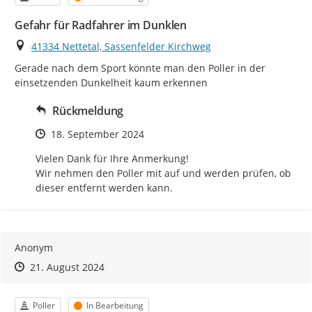
Gefahr für Radfahrer im Dunklen
Ort
41334 Nettetal, Sassenfelder Kirchweg
Gerade nach dem Sport könnte man den Poller in der 
einsetzenden Dunkelheit kaum erkennen
Rückmeldung
Zeitpunkt des Erstellens
18. September 2024
Vielen Dank für Ihre Anmerkung!

Wir nehmen den Poller mit auf und werden prüfen, ob 
dieser entfernt werden kann.
Anonym
Zeitpunkt des Erstellens
Zeitpunkt des Erstellens
Zur Äußerung
21. August 2024
Kategorie
Status
Poller
In Bearbeitung