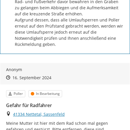
Rad- und Fußverkehr davor bewahren in den Graben 
zu gelangen beim Abbiegen und die Aufmerksamkeit 
auf die kreuzende Straße erhöhen.

Aufgrund dessen, dass alle Umlaufsperren und Poller 
erneut auf den Prüfstand gebracht werden, werden wir 
diese Umlaufsperre jedoch erneut auf die 
Notwendigkeit prüfen und Ihnen anschließend eine 
Rückmeldung geben.
Anonym
Zeitpunkt des Erstellens
Zeitpunkt des Erstellens
Zur Äußerung
16. September 2024
Kategorie
Status
Poller
In Bearbeitung
Gefahr für Radfahrer
Ort
41334 Nettetal, Sassenfeld
Meine Mutter ist hier mit dem Rad schon mal gegen 
gefahren und gestürzt. Bitte entfernen, diese sind 