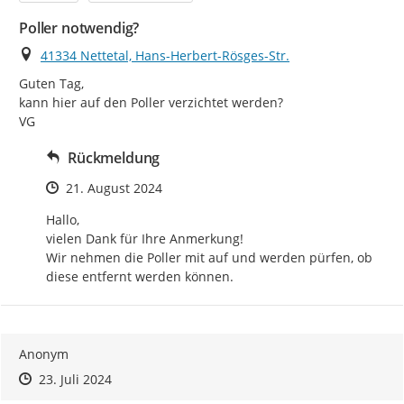
Poller notwendig?
Ort
41334 Nettetal, Hans-Herbert-Rösges-Str.
Guten Tag,

kann hier auf den Poller verzichtet werden?

VG
Rückmeldung
Zeitpunkt des Erstellens
21. August 2024
Hallo,

vielen Dank für Ihre Anmerkung!

Wir nehmen die Poller mit auf und werden pürfen, ob 
diese entfernt werden können.
Anonym
Zeitpunkt des Erstellens
Zeitpunkt des Erstellens
Zur Äußerung
23. Juli 2024