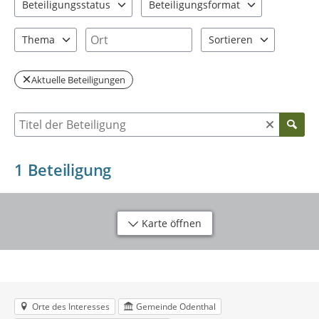
Beteiligungsstatus
Beteiligungsformat
2 Einträge verfügbar. Benutzen Sie "Pfeiltaste oben" und "Pfeil
1 Einträge verfügbar. Benutzen Sie "P
Ort
Thema
Sortieren
1 Einträge verfügbar. Benutzen Sie "Pfeiltaste oben" und "Pfeil
2 Einträge verfügbar. Be
Aktuelle Beteiligungen
Suche nach Beteiligung
1
Beteiligung
Karte öffnen
Orte des Interesses
Gemeinde Odenthal