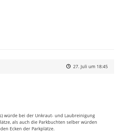
Zeitpunkt des Erstellens
Zeitpunkt des Erstellens
Zur Äußerung
27. Juli um 18:45
) würde bei der Unkraut- und Laubreinigung 
lätze, als auch die Parkbuchten selber würden 
den Ecken der Parkplätze.
