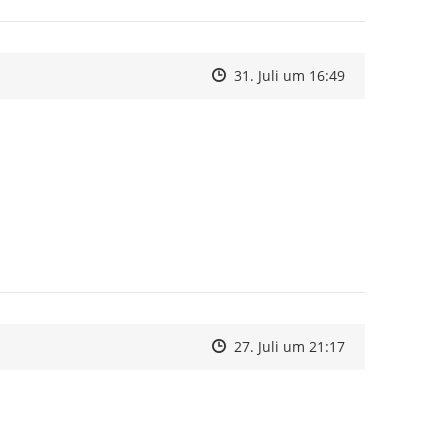
Zeitpunkt des Erstellens
Zeitpunkt des Erstellens
Zur Äußerung
31. Juli um 16:49
Zeitpunkt des Erstellens
Zeitpunkt des Erstellens
Zur Äußerung
27. Juli um 21:17