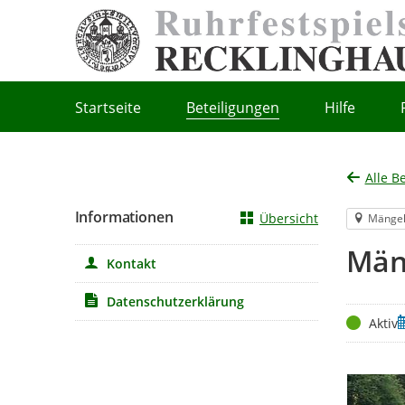
Portalnavigation
Startseite
Beteiligungen
Hilfe
Alle B
Informationen
Übersicht
Mänge
Män
Kontakt
Datenschutzerklärung
Status
Z
Aktiv