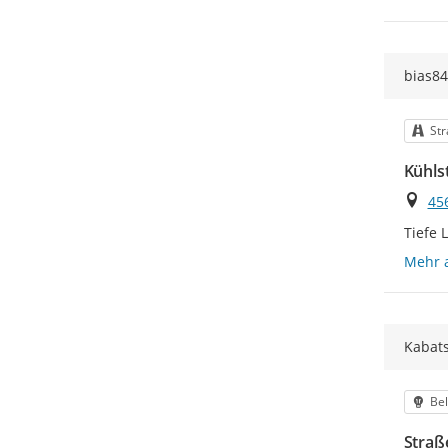
bias84
Kat
St
Kühls
Ort
45
Tiefe 
Mehr 
Kabats
Kat
Be
Straß