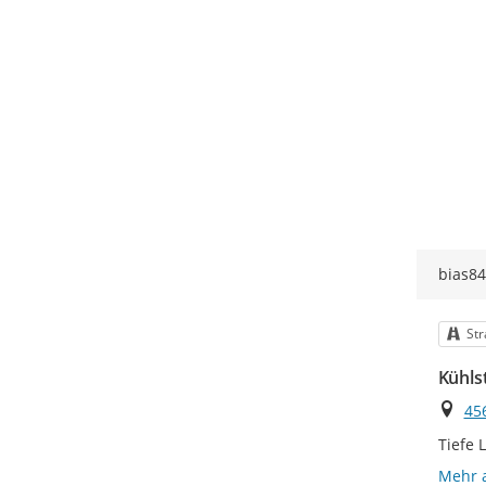
bias84
Kat
St
Kühls
Ort
45
Tiefe 
Mehr 