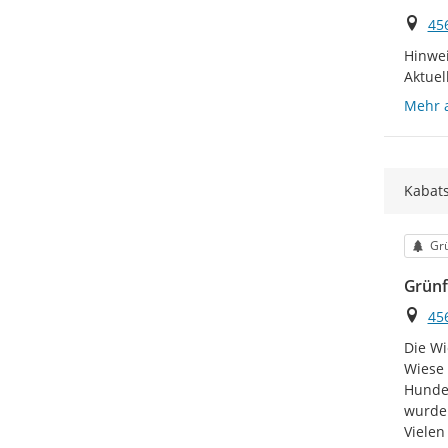
Ort
45
Hinweis
Aktuel
Mehr 
Kabats
Kat
Gr
Grünf
Ort
45
Die Wi
Wiese 
Hundek
wurde 
Vielen