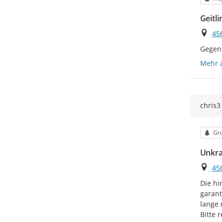
Geitl
Ort
45
Gegenü
Mehr 
chris3
Kat
Gr
Unkra
Ort
45
Die hi
garant
lange 
Bitte r