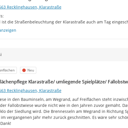
663 Recklinghausen, Klarastraße
:

l ist die Straßenbeleuchtung der Klarastraße auch am Tag eingesch
anzeigen
i
egorie
Status
ünflächen
Neu
lächenpflege Klarastraße/ umliegende Spielplätze/ Fallobstw
663 Recklinghausen, Klarastraße
ese in den Bauminseln, am Wegrand, auf Freiflächen steht inzwisch
der Fallobstwiese wurde nicht wie in den Jahren zuvor gemäht. Das
lo der Siedlung wird. Die Brennesseln am Wegrand in Richtung Sp
im vergangenen Jahr mehr zurück geschnitten. Es wäre sehr schö
 Dank!