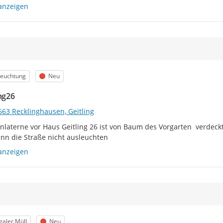
anzeigen
egorie
Status
leuchtung
Neu
ing26
663 Recklinghausen, Geitling
nlaterne vor Haus Geitling 26 ist von Baum des Vorgarten  verdeckt
n die Straße nicht ausleuchten
anzeigen
egorie
Status
egaler Müll
Neu