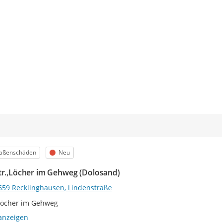
egorie
Status
raßenschäden
Neu
tr.,Löcher im Gehweg (Dolosand)
659 Recklinghausen, Lindenstraße
Löcher im Gehweg
anzeigen