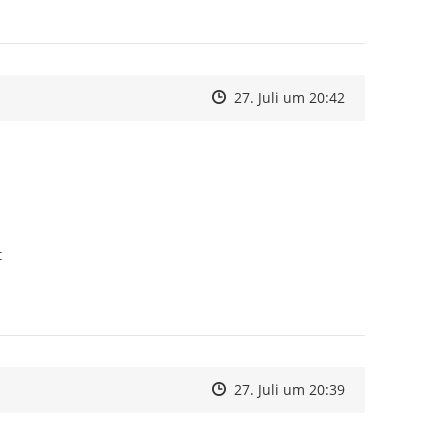
Zeitpunkt des Erstellens
Zeitpunkt des Erstellens
Zur Äußerung
27. Juli um 20:42


Zeitpunkt des Erstellens
Zeitpunkt des Erstellens
Zur Äußerung
27. Juli um 20:39