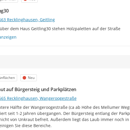
ing30
663 Recklinghausen, Geitling
ber dem Haus Geitling30 stehen Holzpaletten auf der Straße
anzeigen
egorie
Status
ünflächen
Neu
ut auf Bürgersteig und Parkplätzen
665 Recklinghausen, Wangeroogestraße
ntere Hälfte der Wangeroogestraße (ca ab Höhe des Mellumer Wegs
iert seit 1-2 Jahren übergangen. Der Bürgersteig entlang der Parkp
nicht von Unkraut befreit. Außerdem liegt das Laub immer noch in 
einigen Sie diese Bereiche.
