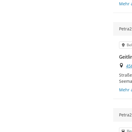
Mehr 
Petra2
Kat
Be
Geitl
Ort
45
Straße
Seeman
Mehr 
Petra2
Kat
Ill