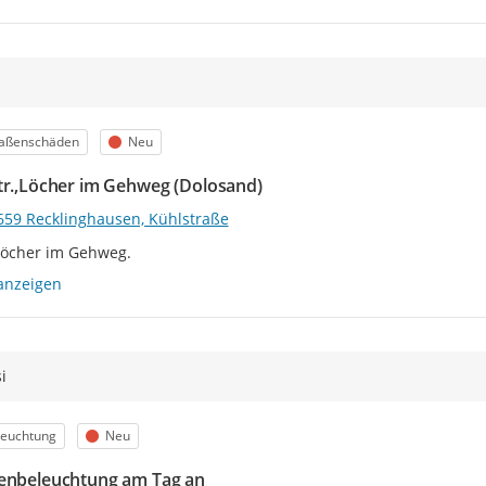
egorie
Status
raßenschäden
Neu
tr.,Löcher im Gehweg (Dolosand)
659 Recklinghausen, Kühlstraße
Löcher im Gehweg.
anzeigen
i
egorie
Status
leuchtung
Neu
enbeleuchtung am Tag an