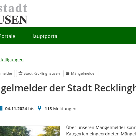
Portale
Hauptportal
eteiligungen
lmelder
Stadt Recklinghausen
Mängelmelder
gelmelder der Stadt Reckling
eitraum
Meldungen
04.11.2024
bis
-
115
Meldungen
Über unseren Mängelmelder könne
Kategorien eingeordneten Mängel w