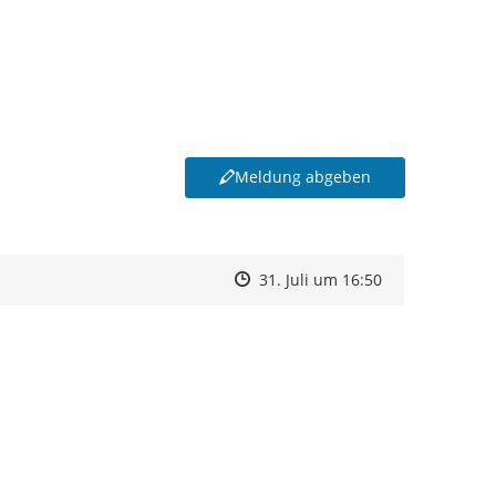
Meldung abgeben
Zeitpunkt des Erstellens
Zeitpunkt des Erstellens
Zur Äußerung
31. Juli um 16:50