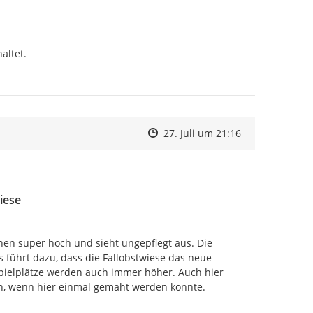
altet.
Zeitpunkt des Erstellens
Zeitpunkt des Erstellens
Zur Äußerung
27. Juli um 21:16
iese
en super hoch und sieht ungepflegt aus. Die 
 führt dazu, dass die Fallobstwiese das neue 
ielplätze werden auch immer höher. Auch hier 
n, wenn hier einmal gemäht werden könnte.
